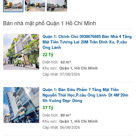
Bán nhà mặt phố Quận 1 Hồ Chí Minh
Quận 1: Chính Chủ 0938676685 Bán Nhà 4 Tầng
Mặt Tiền Tương Lai 20M Trần Đình Xu, P.cầu
Ông Lãnh
22 Tỷ
Diện tích:
62 m²
Khu vực:
Quận 1, Hồ Chí Minh
Cập nhật:
07/08/2026
Quận 1: Bán Siêu Phẩm 7 Tầng Mặt Tiền
Nguyễn Thái Học,P.cầu Ông Lãnh- Dt 4M*20m
Sh Vuông Đẹp- Dòng
37 Tỷ
Diện tích:
80 m²
Khu vực:
Quận 1, Hồ Chí Minh
Cập nhật:
06/08/2026