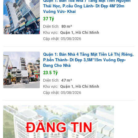
Quận 1: Bán Tòa Nhà 7 Tầng Mặt Tiền Nguyến
Thái Học, P.cầu Ông Lãnh- Dt Đẹp 4M*20m
Vuông Vức- Khai
37 Tỷ
Diện tích:
80 m²
Khu vực:
Quận 1, Hồ Chí Minh
Cập nhật:
05/08/2026
Quận 1: Bán Nhà 4 Tầng Mặt Tiền Lê Thị Riêng,
P.bến Thành- Dt Đẹp 3,5M*15m Vuông Đẹp-
Đang Cho Nhà
23.5 Tỷ
Diện tích:
47 m²
Khu vực:
Quận 1, Hồ Chí Minh
Cập nhật:
05/08/2026