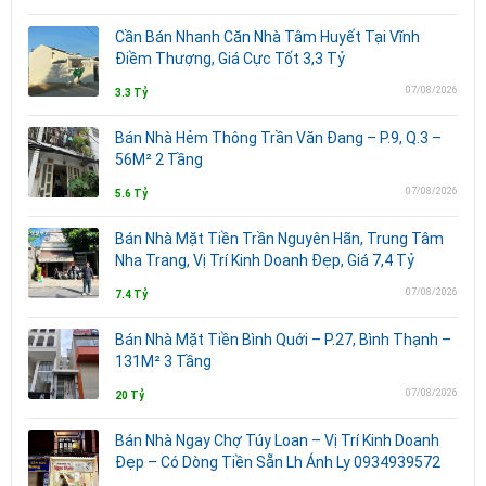
Cần Bán Nhanh Căn Nhà Tâm Huyết Tại Vĩnh
Điềm Thượng, Giá Cực Tốt 3,3 Tỷ
07/08/2026
3.3 Tỷ
Bán Nhà Hẻm Thông Trần Văn Đang – P.9, Q.3 –
56M² 2 Tầng
07/08/2026
5.6 Tỷ
Bán Nhà Mặt Tiền Trần Nguyên Hãn, Trung Tâm
Nha Trang, Vị Trí Kinh Doanh Đẹp, Giá 7,4 Tỷ
07/08/2026
7.4 Tỷ
Bán Nhà Mặt Tiền Bình Quới – P.27, Bình Thạnh –
131M² 3 Tầng
07/08/2026
20 Tỷ
Bán Nhà Ngay Chợ Túy Loan – Vị Trí Kinh Doanh
Đẹp – Có Dòng Tiền Sẵn Lh Ánh Ly 0934939572