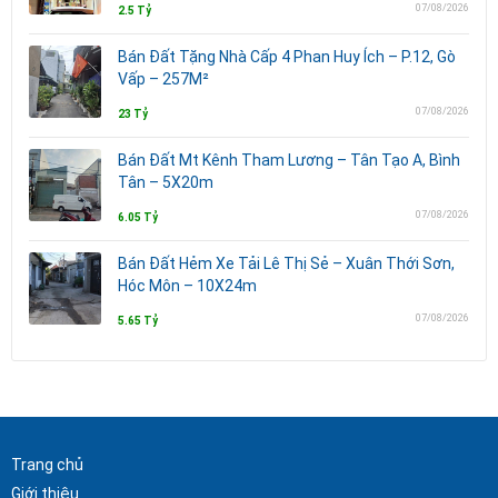
07/08/2026
2.5 Tỷ
Bán Đất Tặng Nhà Cấp 4 Phan Huy Ích – P.12, Gò
Vấp – 257M²
07/08/2026
23 Tỷ
Bán Đất Mt Kênh Tham Lương – Tân Tạo A, Bình
Tân – 5X20m
07/08/2026
6.05 Tỷ
Bán Đất Hẻm Xe Tải Lê Thị Sẻ – Xuân Thới Sơn,
Hóc Môn – 10X24m
07/08/2026
5.65 Tỷ
Trang chủ
Giới thiệu