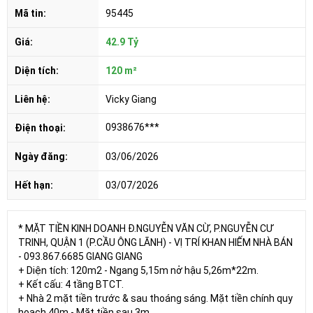
Mã tin:
95445
Giá:
42.9 Tỷ
Diện tích:
120 m²
Liên hệ:
Vicky Giang
0938676***
Điện thoại:
Ngày đăng:
03/06/2026
Hết hạn:
03/07/2026
* MẶT TIỀN KINH DOANH Đ.NGUYỄN VĂN CỪ, P.NGUYỄN CƯ
TRINH, QUẬN 1 (P.CẦU ÔNG LÃNH) - VỊ TRÍ KHAN HIẾM NHÀ BÁN
- 093.867.6685 GIANG GIANG
+ Diện tích: 120m2 - Ngang 5,15m nở hậu 5,26m*22m.
+ Kết cấu: 4 tầng BTCT.
+ Nhà 2 mặt tiền trước & sau thoáng sáng. Mặt tiền chính quy
hoạch 40m - Mặt tiền sau 3m.