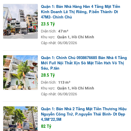
Quận 1: Bán Nhà Hàng Hàn 4 Tầng Mặt Tiền
Kinh Doanh Lê Thị Riêng, P.bến Thành- Dt
47M2- Chính Chủ
23.5 Tỷ
Diện tích:
47 m²
Khu vực:
Quận 1, Hồ Chí Minh
Cập nhật:
06/08/2026
Quận 1: Chính Chủ 0938676685 Bán Nhà 4 Tầng
Mới Full Nội Thất Xịn Sò Mặt Tiền Hxh Võ Thị
Sáu, P.tân
28.5 Tỷ
Diện tích:
113 m²
Khu vực:
Quận 1, Hồ Chí Minh
Cập nhật:
06/08/2026
Quận 1: Bán Nhà 2 Tầng Mặt Tiền Thương Hiệu
Nguyễn Công Trứ, P.nguyễn Thái Bình- Dt Đẹp
4,5M*22,5M
82 Tỷ