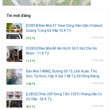
Tin mới đăng
[D2854] Bán Nhà 5T View Công Viên Gần Cityland
Quang Trung Gò Vấp 10.X Tỷ
07/08/2026
10.5 Tỷ
[O2853] Bán Nhà M.tiền Kd Đ. Số 5 Sát Chợ An
Nhơn - 11.X Tỷ
07/08/2026
11.3 Tỷ
Bán Nhà 140M2, Đường Số 13, Linh Xuân, Thủ
Đức. Tp Hcm, Cấp 4. Giá 7.48 Tỷ, Sổ Hồng Riêng
07/08/2026
7.48 Tỷ
[L2852] Chdv 25P Dòng Tiền 150Tr/tháng Gần Cv
Gò Vấp - 26.X Tỷ
07/08/2026
26.5 Tỷ