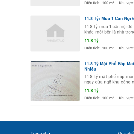
Diện tích:
100 m²
Khu vực:
11.8 Tỷ: Mua 1 Căn Nội
11.8 tỷ: mua 1 căn nội đ
khác. một bên là nhà tro
thăng long có biên độ phát
11.8 Tỷ
Diện tích:
100 m²
Khu vực:
11.8 Tỷ Mặt Phố Sáp M
Nhiều
11.8 tỷ mặt phố sáp mai
ngay cửa ngõ khu công n
không phải khu chờ dân v
11.8 Tỷ
Diện tích:
100 m²
Khu vực:
Trang chủ
Quy chế