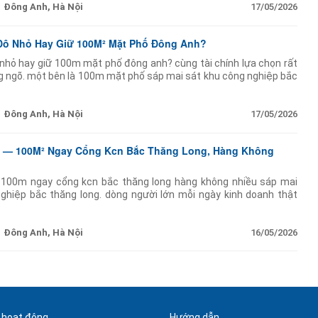
Đông Anh, Hà Nội
17/05/2026
 Đô Nhỏ Hay Giữ 100M² Mặt Phố Đông Anh?
ô nhỏ hay giữ 100m mặt phố đông anh? cùng tài chính lựa chọn rất
ng ngõ. một bên là 100m mặt phố sáp mai sát khu công nghiệp bắc
 triển rõ. mặt
Đông Anh, Hà Nội
17/05/2026
ai — 100M² Ngay Cổng Kcn Bắc Thăng Long, Hàng Không
 100m ngay cổng kcn bắc thăng long hàng không nhiều sáp mai
ghiệp bắc thăng long. dòng người lớn mỗi ngày kinh doanh thật
ề. 100m mặt tiền 5m nở hậu. quỹ đất đủ
Đông Anh, Hà Nội
16/05/2026
 hoạt động
Hướng dẫn