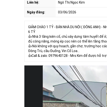
Liên hệ:
Ngô Thị Ngọc Kim
Ngày đăng:
03/06/2026
GIẢM CHÀO 1 TỶ - BÁN NHÀ DU NỘI ( ĐÔNG ANH) - 
6 TỶ
👍 Nhà 3 tầng kiên cố, chủ xây dựng tâm huyết để ở, 
đủ công năng, móng ép cọc nên có thể lên tầng thoả
👍 Nói không với quy hoạch, gần chợ, trường học các c
Đông Trù, cầu Đuống, Vin Cổ Loa...
👍Call & zalo: 0979640128 - Mrs Kim để được hỗ trợ