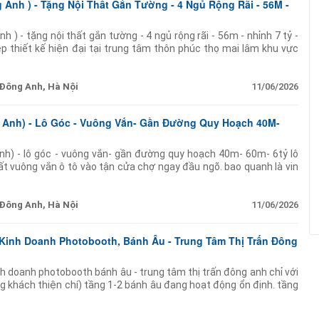
 Anh ) - Tặng Nội Thất Gắn Tường - 4 Ngủ Rộng Rãi - 56M -
 ) - tặng nội thất gắn tường - 4 ngủ rộng rãi - 56m - nhỉnh 7 tỷ -
p thiết kế hiện đại tại trung tâm thôn phúc thọ mai lâm khu vực
Đông Anh, Hà Nội
11/06/2026
g Anh) - Lô Góc - Vuông Vắn- Gần Đường Quy Hoạch 40M-
nh) - lô góc - vuông vắn- gần đường quy hoạch 40m- 60m- 6tỷ lô
t vuông vắn ô tô vào tận cửa chợ ngay đầu ngõ. bao quanh là vin
p 500m ra
Đông Anh, Hà Nội
11/06/2026
Kinh Doanh Photobooth, Bánh Âu - Trung Tâm Thị Trấn Đông
h doanh photobooth bánh âu - trung tâm thị trấn đông anh chỉ với
g khách thiện chí) tầng 1-2 bánh âu đang hoạt động ổn định. tầng
obooth địa chỉ: số 158 tổ 4