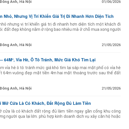
Đông Anh, Hà Nội
01/06/2026
 Nhỏ, Nhưng Vị Trí Khiến Giá Trị Đi Nhanh Hơn Diện Tích
ỏ nhưng vị trí khiến giá trị đi nhanh hơn diện tích một khách đi
i: đất đẹp không nằm ở rộng bao nhiêu mà ở chỗ mua xong người
ảnh này ở sáp mai.
Đông Anh, Hà Nội
21/05/2026
— 64M², Vỉa Hè, Ô Tô Tránh, Mức Giá Khó Tìm Lại
m vỉa hè ô tô tránh mức giá khó tìm lại sáp mai mặt phố có vỉa hè
ất 64m vuông đẹp mặt tiền 4m hai mặt thoáng trước sau thế đất
Đông Anh, Hà Nội
21/05/2026
rí Mở Cửa Là Có Khách, Đất Rộng Đủ Làm Tiền
ở cửa là có khách đất rộng đủ làm tiền ngay gần cổng khu công
ng người qua lại lớn. phù hợp kinh doanh dịch vụ xây căn hộ hoặc
ền 5m nở hậu đẹp.