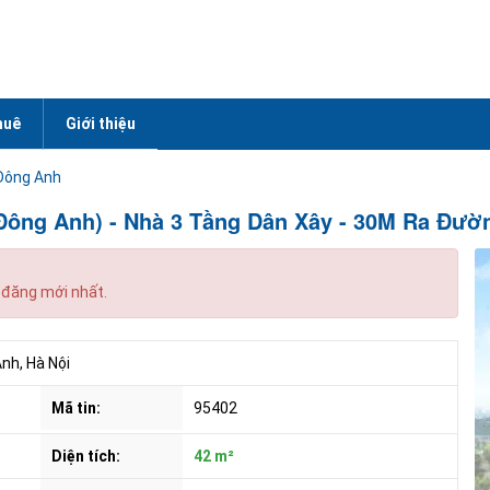
huê
Giới thiệu
Đông Anh
 Đông Anh) - Nhà 3 Tầng Dân Xây - 30M Ra Đườ
 đăng mới nhất.
, Hà Nội
Mã tin:
95402
Diện tích:
42 m²