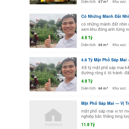
Diện tích:
67 m²
Khu vực:
Có Những Mảnh Đất Nhìn
có những mảnh đất nhìn nh
xem khu đông anh từng nó
khác vẫn muốn mua lại. m
4.8 Tỷ
Diện tích:
64 m²
Khu vực:
4.8 Tỷ Mặt Phố Sáp Mai 
4.8 tỷ mặt phố sáp mai 64
đường rộng ô tô tránh. đ
dễ xây dễ ở dễ khai thác.
4.8 Tỷ
Diện tích:
64 m²
Khu vực:
Mặt Phố Sáp Mai — Vị T
mặt phố sáp mai vị trí m
nghiệp bắc thăng long lượ
giữ quỹ đất. 100m mặt ti
11.8 Tỷ