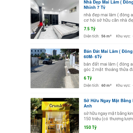
Nhà Đẹp Mai Lâm ( Đông
Nhỉnh 7 Tỷ
nhà đẹp mai lâm ( đông anh
cơ hội sở hữu căn nhà đẹ
đang phát triển
7.5 Tỷ
Diện tích:
56 m²
Khu vực:
Bán Đát Mai Lâm ( Đôn
60M- 6Tỷ
bán đất mai lâm ( đông a
góc 2 mặt thoáng thửa đấ
cổ loa trường học các cấ
6 Tỷ
Diện tích:
60 m²
Khu vực:
Sở Hữu Ngay Mặt Bằng 
Anh
sở hữu ngay mặt bằng kin
150 triệu (có thương lượn
3 đã set khu vực làm phot
150 Tỷ