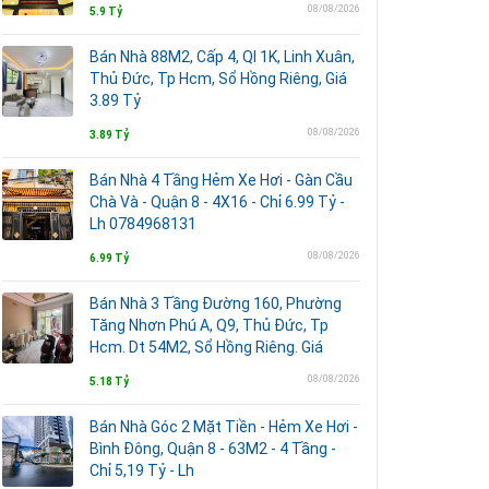
08/08/2026
5.9 Tỷ
Bán Nhà 88M2, Cấp 4, Ql 1K, Linh Xuân,
Thủ Đức, Tp Hcm, Sổ Hồng Riêng, Giá
3.89 Tỷ
08/08/2026
3.89 Tỷ
Bán Nhà 4 Tầng Hẻm Xe Hơi - Gàn Cầu
Chà Và - Quận 8 - 4X16 - Chỉ 6.99 Tỷ -
Lh 0784968131
08/08/2026
6.99 Tỷ
Bán Nhà 3 Tầng Đường 160, Phường
Tăng Nhơn Phú A, Q9, Thủ Đức, Tp
Hcm. Dt 54M2, Sổ Hồng Riêng. Giá
08/08/2026
5.18 Tỷ
Bán Nhà Góc 2 Mặt Tiền - Hẻm Xe Hơi -
Bình Đông, Quận 8 - 63M2 - 4 Tầng -
Chỉ 5,19 Tỷ - Lh