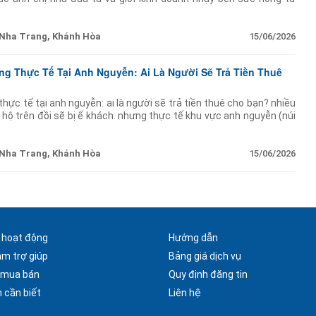
m bùng nổ ngày 13/06 vừa qua không
Nha Trang, Khánh Hòa
15/06/2026
g Thực Tế Tại Anh Nguyễn: Ai Là Người Sẽ Trả Tiền Thuê
hực tế tại anh nguyễn: ai là người sẽ trả tiền thuê cho bạn? nhiều
hộ trên đồi sẽ bị ế khách. nhưng thực tế khu vực anh nguyễn (núi
hách chỉ là
Nha Trang, Khánh Hòa
15/06/2026
 hoạt động
Hướng dẫn
âm trợ giúp
Bảng giá dịch vụ
 mua bán
Quy định đăng tin
 cần biết
Liên hệ