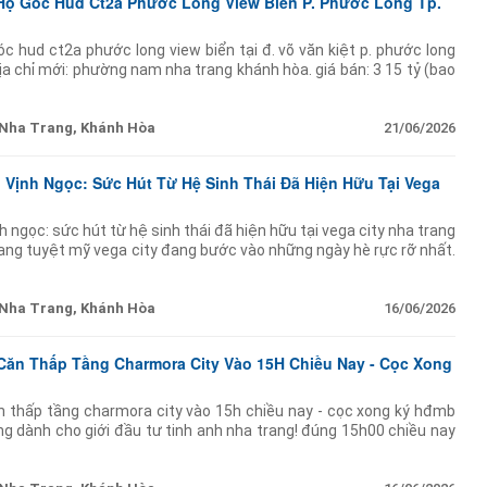
Hộ Góc Hud Ct2a Phước Long View Biển P. Phước Long Tp.
c hud ct2a phước long view biển tại đ. võ văn kiệt p. phước long
ịa chỉ mới: phường nam nha trang khánh hòa. giá bán: 3 15 tỷ (bao
nhẹ). diện tích: 66
Nha Trang, Khánh Hòa
21/06/2026
Vịnh Ngọc: Sức Hút Từ Hệ Sinh Thái Đã Hiện Hữu Tại Vega
 ngọc: sức hút từ hệ sinh thái đã hiện hữu tại vega city nha trang
rang tuyệt mỹ vega city đang bước vào những ngày hè rực rỡ nhất.
 hay lời hứa hẹn
Nha Trang, Khánh Hòa
16/06/2026
Căn Thấp Tầng Charmora City Vào 15H Chiều Nay - Cọc Xong
 thấp tầng charmora city vào 15h chiều nay - cọc xong ký hđmb
ng dành cho giới đầu tư tinh anh nha trang! đúng 15h00 chiều nay
 căn thấp tầng đắc địa nhất