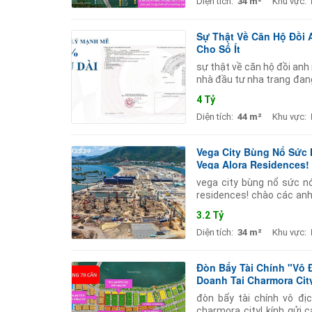
Diện tích:
34 m²
Khu vực:
Sự Thật Về Căn Hộ Đồi 
Cho Số Ít
sự thật về căn hộ đồi anh
nhà đầu tư nha trang đang
góc nhìn thực chiến câu tr
4 Tỷ
Diện tích:
44 m²
Khu vực:
Vega City Bùng Nổ Sức
Vega Alora Residences!
vega city bùng nổ sức n
residences! chào các anh
đang bước vào những ngày
3.2 Tỷ
Diện tích:
34 m²
Khu vực:
Đòn Bẩy Tài Chính "Vô 
Doanh Tại Charmora Cit
đòn bẩy tài chính vô đị
charmora city! kính gửi 