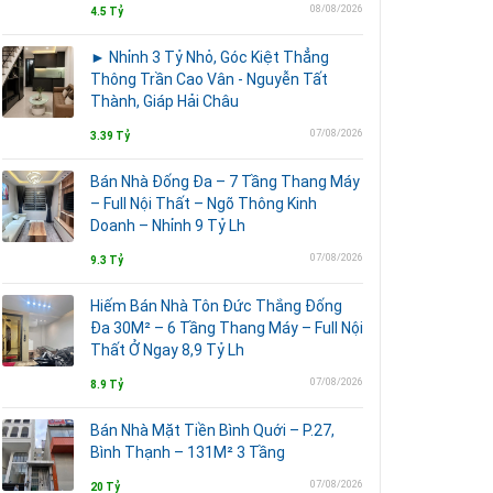
08/08/2026
4.5 Tỷ
► Nhỉnh 3 Tỷ Nhỏ, Góc Kiệt Thẳng
Thông Trần Cao Vân - Nguyễn Tất
Thành, Giáp Hải Châu
07/08/2026
3.39 Tỷ
Bán Nhà Đống Đa – 7 Tầng Thang Máy
– Full Nội Thất – Ngõ Thông Kinh
Doanh – Nhỉnh 9 Tỷ Lh
07/08/2026
9.3 Tỷ
Hiếm Bán Nhà Tôn Đức Thắng Đống
Đa 30M² – 6 Tầng Thang Máy – Full Nội
Thất Ở Ngay 8,9 Tỷ Lh
07/08/2026
8.9 Tỷ
Bán Nhà Mặt Tiền Bình Quới – P.27,
Bình Thạnh – 131M² 3 Tầng
07/08/2026
20 Tỷ