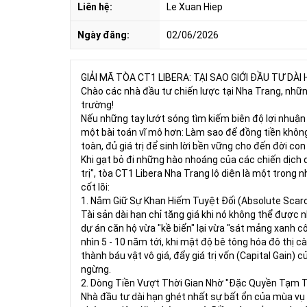
Liên hệ:
Le Xuan Hiep
Ngày đăng:
02/06/2026
GIẢI MÃ TÒA CT1 LIBERA: TẠI SAO GIỚI ĐẦU TƯ DÀI
Chào các nhà đầu tư chiến lược tại Nha Trang, nhữ
trường!
Nếu những tay lướt sóng tìm kiếm biên độ lợi nhuận n
một bài toán vĩ mô hơn: Làm sao để đồng tiền khôn
toàn, đủ giá trị để sinh lời bền vững cho đến đời co
Khi gạt bỏ đi những hào nhoáng của các chiến dịch q
trị", tòa CT1 Libera Nha Trang lộ diện là một trong n
cốt lõi:
1. Nắm Giữ Sự Khan Hiếm Tuyệt Đối (Absolute Scarc
Tài sản dài hạn chỉ tăng giá khi nó không thể được
dự án căn hộ vừa "kề biển" lại vừa "sát mảng xanh 
nhìn 5 - 10 năm tới, khi mật độ bê tông hóa đô thị c
thành báu vật vô giá, đẩy giá trị vốn (Capital Gain
ngừng.
2. Dòng Tiền Vượt Thời Gian Nhờ "Đặc Quyền Tạm T
Nhà đầu tư dài hạn ghét nhất sự bất ổn của mùa vụ d