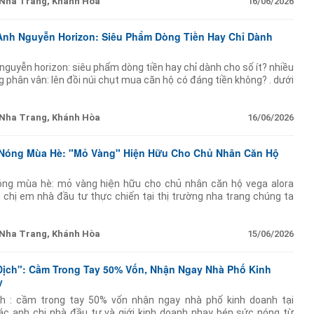
Nha Trang, Khánh Hòa
16/06/2026
Anh Nguyễn Horizon: Siêu Phẩm Dòng Tiền Hay Chỉ Dành
 nguyễn horizon: siêu phẩm dòng tiền hay chỉ dành cho số ít? nhiều
 phân vân: lên đồi núi chụt mua căn hộ có đáng tiền không? . dưới
ả lời là hoàn
Nha Trang, Khánh Hòa
16/06/2026
 Nóng Mùa Hè: "Mỏ Vàng" Hiện Hữu Cho Chủ Nhân Căn Hộ
óng mùa hè: mỏ vàng hiện hữu cho chủ nhân căn hộ vega alora
 chị em nhà đầu tư thực chiến tại thị trường nha trang chúng ta
 hè rực rỡ nhất của tháng 6/2026. anh
Nha Trang, Khánh Hòa
15/06/2026
Địch": Cầm Trong Tay 50% Vốn, Nhận Ngay Nhà Phố Kinh
y
ch : cầm trong tay 50% vốn nhận ngay nhà phố kinh doanh tại
các anh chị nhà đầu tư và giới kinh doanh nhạy bén sức nóng từ