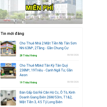
Tin mới đăng
Cho Thuê Nhà 2 Mặt Tiền Nb Tân Sơn
Nhì 63M², 2Tầng - Gần Chung Cư
08/08/2026
28 Triệu/tháng
Cho Thuê Mbkd Tân Kỳ Tân Quý
238M², 19Triệu - Cạnh Ngã Tư, Gần
Aeon
08/08/2026
19 Triệu/tháng
Bán Gấp Giá Rẻ Căn Hộ Cc, Ô Tô, Kinh
Doanh Giang Biên 26M/53m, T1&2,
Mặt Tiền 3, 4.5 Tỷ Long Biên