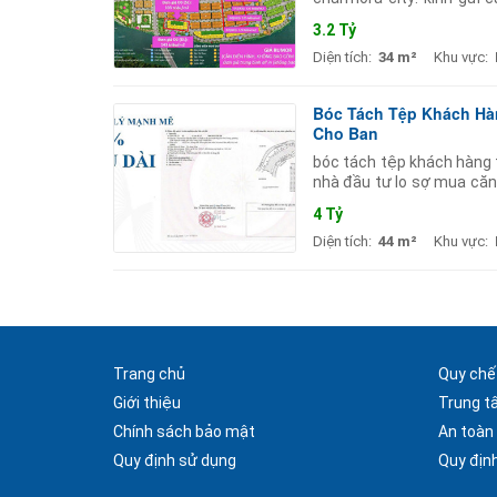
chuỗi sự kiện trải nghiệ
3.2 Tỷ
Diện tích:
34 m²
Khu vực:
Bóc Tách Tệp Khách Hàn
Cho Bạn
bóc tách tệp khách hàng t
nhà đầu tư lo sợ mua căn 
chụt) chưa bao giờ vắng k
4 Tỷ
Diện tích:
44 m²
Khu vực:
Trang chủ
Quy chế
Giới thiệu
Trung t
Chính sách bảo mật
An toàn
Quy định sử dụng
Quy định