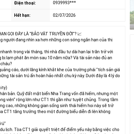
0939993***
Điện thoại:
Hết hạn:
02/07/2026
 HẠN GỌI ĐÂY LÀ "BẢO VẬT TRUYỀN ĐỜI"? 📈
ng người đang nhìn xa hơn những con sóng ngắn hạn của thị
hanh trong vài tháng, thì nhà đầu tư dài hạn lại trăn trở với
g bị lạm phát ăn mòn sau 10 năm nữa? Và tài sản nào đủ an
n cháu?
uảng cáo, dưới lăng kính khắt khe của trường phái "tích sản giá
hững tài sản trú ẩn hoàn hảo nhất chu kỳ này. Dưới đây là 4 lý do
ity)
 nhân bản. Quỹ đất mặt biển Nha Trang vốn đã hiếm, nhưng một
công viên" rộng lớn như CT1 thì gần như tuyệt chủng. Trong tầm
àng cao, những không gian sống sinh thái hiếm hoi này sẽ trở
) của CT1 tăng trưởng theo một đường biểu diễn đi lên không
rú"
u lịch. Tòa CT1 giải quyết triệt để điểm yếu này bằng việc cho