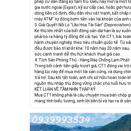
phép cư dân đăng ký tạm trú. Điều này mở ra một t
gia nước ngoài (Expat), kỹ sư cấp cao, hoặc giới hư
dòng tiền cố định, đều đặn như vắt tranh, bất chấp 
máy ATM" tự động bơm tiền vào tài khoản của anh c
3. Giải Quyết Nỗi Lo "Lão Hóa Tài Sản" (Depreciation)
Kẻ thù lớn nhất của bất động sản dài hạn là sự xuố
phải bỏ ra hàng tỷ đồng để cải tạo. Với CT1, bài to
hành chuyên nghiệp theo tiêu chuẩn quốc tế. Từ sản
đều được bảo trì khắt khe. 10 năm hay 20 năm sau,
sức cạnh tranh để thu hút khách thuê giá cao.
4. Tích Sản Phòng Thủ - Hàng Rào Chống Lạm Phát 
Trong bối cảnh tiền giấy trượt giá, CT1 đóng vai tr
hàng lúc này để mua một tài sản cứng, và dùng chín
trả nợ. Sau khi tất toán, anh chị sở hữu hoàn toàn kh
nguồn thu nhập thụ động vững chắc cho tuổi hưu trí
KẾT LUẬN VỀ TẦM NHÌN THẬP KỶ
Mua CT1 không phải là câu chuyện mua bán chộp giậ
mang tính biểu tượng, sinh lời bền bỉ và tạo ra di sản