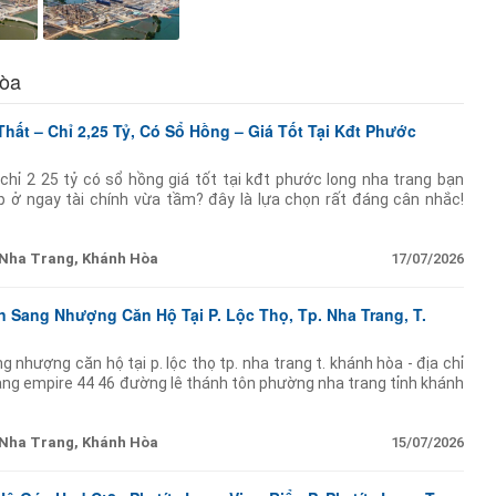
Hòa
Thất – Chỉ 2,25 Tỷ, Có Sổ Hồng – Giá Tốt Tại Kđt Phước
 chỉ 2 25 tỷ có sổ hồng giá tốt tại kđt phước long nha trang bạn
 ở ngay tài chính vừa tầm? đây là lựa chọn rất đáng cân nhắc!
 2 phòng
Nha Trang, Khánh Hòa
17/07/2026
n Sang Nhượng Căn Hộ Tại P. Lộc Thọ, Tp. Nha Trang, T.
 nhượng căn hộ tại p. lộc thọ tp. nha trang t. khánh hòa - địa chỉ
rang empire 44 46 đường lê thánh tôn phường nha trang tỉnh khánh
òng ngủ). - giá bán:
Nha Trang, Khánh Hòa
15/07/2026