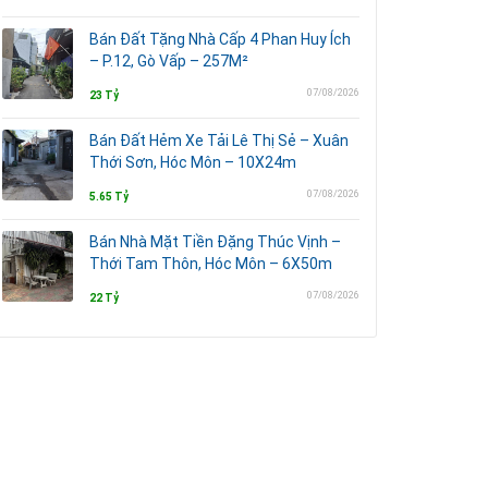
Bán Đất Tặng Nhà Cấp 4 Phan Huy Ích
– P.12, Gò Vấp – 257M²
07/08/2026
23 Tỷ
Bán Đất Hẻm Xe Tải Lê Thị Sẻ – Xuân
Thới Sơn, Hóc Môn – 10X24m
07/08/2026
5.65 Tỷ
Bán Nhà Mặt Tiền Đặng Thúc Vịnh –
Thới Tam Thôn, Hóc Môn – 6X50m
07/08/2026
22 Tỷ