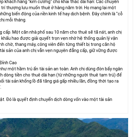
ệp khách hàng "kim cương" cho khai thác dài hạn: Các chuyên
u trí thượng lưu muốn thuê ở hàng năm trời. Họ mang lại một
những biến động của nền kinh tế hay dịch bệnh. Đây chính là "cỗ
hị mỗi tháng.
ng cấp. Một căn nhà phố sau 10 năm cho thuê sẽ tã nát, anh chị
án khấu hao được giải quyết trọn vẹn nhờ hệ thống quản lý vận
h chờ, thang máy, công viên đến từng thiết bị trong căn hộ
 tài sản của anh chị vẫn vẹn nguyên đẳng cấp, giữ vững được
Đỉnh Cao
ò như một hầm trú ẩn tài sản an toàn. Anh chị dùng đòn bẩy ngân
h dòng tiền cho thuê dài hạn (từ những người thuê tạm trú) để
ối tài sản khổng lồ đã tăng giá gấp nhiều lần, đồng thời tạo ra
.
t. Đó là quyết định chuyển dịch dòng vốn vào một tài sản