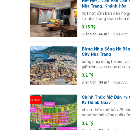
Hot Hot – Cần Bán Căn 
Nha Trang, Khánh Hòa
hot hot cần bán căn hộ gó
tp. nha trang khánh hòa đ
sang tên có thương lượng 
3.15 Tỷ
Diện tích:
66 m²
Khu vực:
Bừng Nhịp Sống Hè Bên 
City Nha Trang
bừng nhịp sống hè bên vịnh
giữa lòng vịnh ngọc nha t
không còn là những bản vẽ
3.2 Tỷ
Diện tích:
34 m²
Khu vực:
Chính Thức Mở Bán 79 
Ký Hđmb Ngay
chính thức mở bán 79 căn
ngay! cơ hội vàng cuối cù
siêu giỏ hàng giới hạn 79
3.2 Tỷ