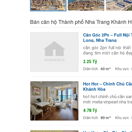
Bán căn hộ Thành phố Nha Trang Khánh 
Căn Góc 2Pn – Full Nội 
Long, Nha Trang
căn góc 2pn full nội thất
đang tìm một căn hộ đẹp
thông tin nổi bật: căn góc
2.25 Tỷ
Diện tích:
60 m²
Khu vực:
Hot Hot – Chính Chủ Cầ
Khánh Hòa
hot hot chính chủ cần sang
mới: melia vinpearl nha t
hòa. - diện tích: 80m (2 ph
4.78 Tỷ
Diện tích:
80 m²
Khu vực: