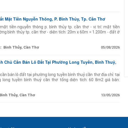
ất Mặt Tiền Nguyễn Thông, P. Bình Thủy, Tp. Cần Thơ
ặt tiền nguyễn thông p. bình thủy tp. cần thơ - vị trí: mặt tiền
g bình thủy tp. cần thơ - diện tích: 20m x 60m = 1.200m - đất ở
y lâu năm (cln):
:
Bình Thủy, Cần Thơ
05/08/2026
ính Chủ Cần Bán Lô Đất Tại Phường Long Tuyền, Bình Thuỷ,
cần bán lô đất tại phường long tuyền bình thuỷ cần thơ địa chỉ: tại
 long tuyền bình thuỷ cần thơ tổng diện tích: 60 8m2 giá bán:
rí: cách đh fpt 1km hướng
Bình Thủy, Cần Thơ
13/05/2026