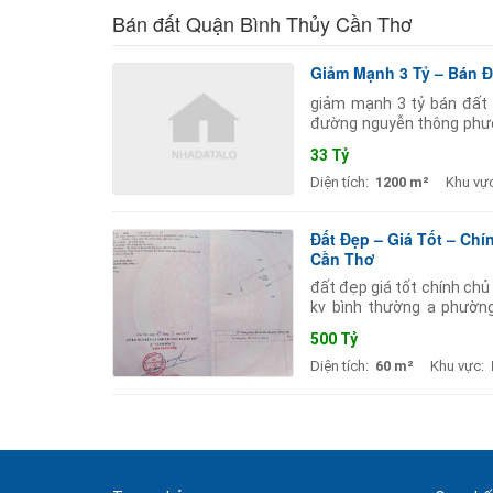
Bán đất Quận Bình Thủy Cần Thơ
Giảm Mạnh 3 Tỷ – Bán Đ
giảm mạnh 3 tỷ bán đất m
đường nguyễn thông phườn
(odt): 400m - đất trồng câ
33 Tỷ
Diện tích:
1200 m²
Khu vực
Đất Đẹp – Giá Tốt – Ch
Cần Thơ
đất đẹp giá tốt chính chủ 
kv bình thường a phường
500triệu (có bớt lộc) vị t
500 Tỷ
Diện tích:
60 m²
Khu vực: