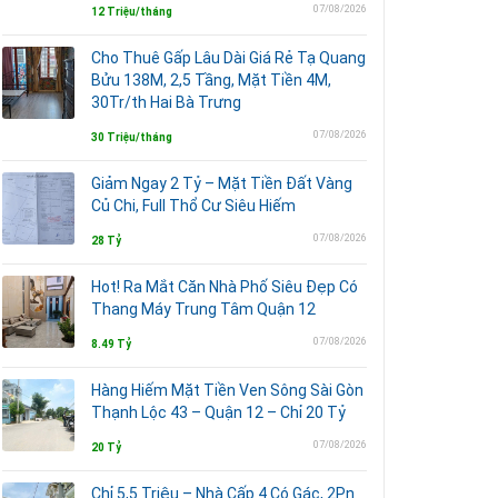
07/08/2026
12 Triệu/tháng
Cho Thuê Gấp Lâu Dài Giá Rẻ Tạ Quang
Bửu 138M, 2,5 Tầng, Mặt Tiền 4M,
30Tr/th Hai Bà Trưng
07/08/2026
30 Triệu/tháng
Giảm Ngay 2 Tỷ – Mặt Tiền Đất Vàng
Củ Chi, Full Thổ Cư Siêu Hiếm
07/08/2026
28 Tỷ
Hot! Ra Mắt Căn Nhà Phố Siêu Đẹp Có
Thang Máy Trung Tâm Quận 12
07/08/2026
8.49 Tỷ
Hàng Hiếm Mặt Tiền Ven Sông Sài Gòn
Thạnh Lộc 43 – Quận 12 – Chỉ 20 Tỷ
07/08/2026
20 Tỷ
Chỉ 5,5 Triệu – Nhà Cấp 4 Có Gác, 2Pn