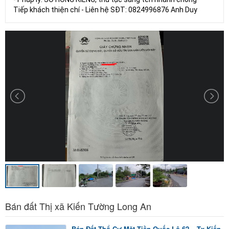
Tiếp khách thiện chí - Liên hệ SĐT: 0824996876 Anh Duy
Bán đất Thị xã Kiến Tường Long An
Bán Đất Thổ Cư Mặt Tiền Quốc Lộ 62 – Tx Kiến