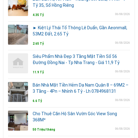
Tỷ 35, Sổ Hồng Riêng
06/08/2026
4.35 Tỷ
► Kiệt Lý Thái Tổ Thông Lê Duẩn, Gần Aeonmall,
53M2 Đất, 2.65 Tỷ
06/08/2026
2.65 Tỷ
Siêu Phẩm Nhà Đẹp 3 Tầng Mặt Tiền Số 56
Đường Đồng Nai - Tp Nha Trang - Giá 11,9 Tỷ
06/08/2026
11.9 Tỷ
Bán Nhà Mặt Tiền Hẻm Dạ Nam Quận 8 – 69M2 –
3 Tầng - 4Pn – Nhỉnh 6 Tỷ - Lh 0784968131
06/08/2026
6.6 Tỷ
Cho Thuê Căn Hộ Sân Vườn Góc View Song
368M²
06/08/2026
50 Triệu/tháng