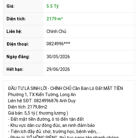
Giá:
5.5 Tỷ
Diện tích:
2179 m²
Liên hệ:
Chính Chủ
0824996***
Điện thoại:
Ngày đăng:
30/05/2026
Hết hạn:
29/06/2026
ĐẦU TƯ LÀ SINH LỜI - CHÍNH CHỦ Cần Bán Lô Đất MẶT TIỀN
Phường 1, TX Kiến Tường, Long An
Liên hệ SĐT: 0824996876 Anh Duy
Diện tích: 2179,8m2
Giá bán: 5,5 tỷ ( thương lượng )
- Đất mặt tiền đường, ô tô đến tận đất
- Khu vực dân cư đông đúc, an ninh đảm bảo
- Tiện ích đầy đủ: chợ, trường học, bệnh viện,....
- Pháp lý: SỔ HỒNG RIÊNG, thủ tục sang tên nhanh chóng