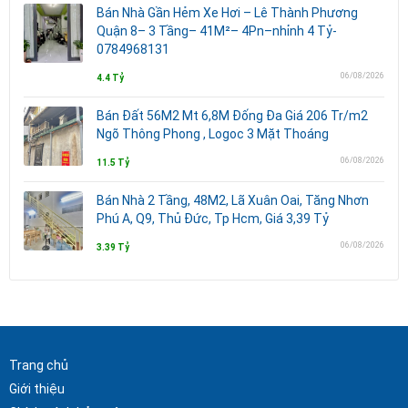
Bán Nhà Gần Hẻm Xe Hơi – Lê Thành Phương
Quận 8– 3 Tầng– 41M²– 4Pn–nhỉnh 4 Tỷ-
0784968131
06/08/2026
4.4 Tỷ
Bán Đất 56M2 Mt 6,8M Đống Đa Giá 206 Tr/m2
Ngõ Thông Phong , Logoc 3 Mặt Thoáng
06/08/2026
11.5 Tỷ
Bán Nhà 2 Tầng, 48M2, Lã Xuân Oai, Tăng Nhơn
Phú A, Q9, Thủ Đức, Tp Hcm, Giá 3,39 Tỷ
06/08/2026
3.39 Tỷ
Trang chủ
Giới thiệu