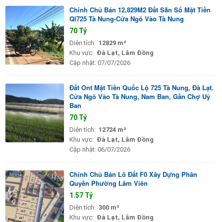
Chính Chủ Bán 12,829M2 Đất Sẵn Sổ Mặt Tiền
Ql725 Tà Nung-Cửa Ngõ Vào Tà Nung
70 Tỷ
Diện tích:
12829 m²
Khu vực:
Đà Lạt, Lâm Đồng
Cập nhật:
07/07/2026
Đất Ont Mặt Tiền Quốc Lộ 725 Tà Nung, Đà Lạt.
Cửa Ngõ Vào Tà Nung, Nam Ban, Gần Chợ Uỷ
Ban
70 Tỷ
Diện tích:
12724 m²
Khu vực:
Đà Lạt, Lâm Đồng
Cập nhật:
06/07/2026
Chính Chủ Bán Lô Đất F0 Xây Dựng Phân
Quyền Phường Lâm Viên
1.57 Tỷ
Diện tích:
300 m²
Khu vực:
Đà Lạt, Lâm Đồng