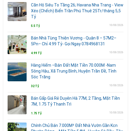
Căn Hộ Siêu To Tầng 26; Havana Nha Trang - View
Xéo (Chếch) Biển Trần Phú Thuê 25Tr/tháng 5,5
Tỷ
10/08/2026
5.5 Tỷ
Bán Nhà Tùng Thiện Vương - Quận 8 – 57M2–
5Pn– Chỉ 4.99 Tỷ- Gọi Ngay 0784968131
10/08/2026
4.99 Tỷ
Hàng Hiếm –Bán Đất Mặt Tiền 70.000M -Nam
Sông Hậu, Xã Trung Bình, Huyện Trần Đề, Tỉnh
Sóc Trăng
10/08/2026
32 Tỷ
Bán Gấp Giá Rẻ Duyên Hà 77M, 2 Tầng, Mặt Tiền
7M, 1.75 Tỷ Thanh Trì
10/08/2026
1.75 Tỷ
Chính Chủ Bán 7.000M² Đất Nhà Vườn Gần Kcn