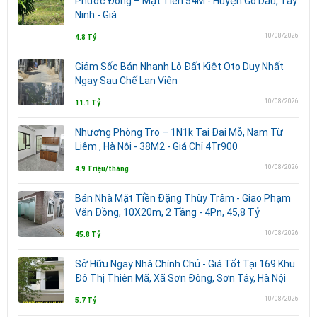
Phước Đông – Mặt Tiền 54M - Huyện Gò Dầu, Tây
Ninh - Giá
10/08/2026
4.8 Tỷ
Giảm Sốc Bán Nhanh Lô Đất Kiệt Oto Duy Nhất
Ngay Sau Chế Lan Viên
10/08/2026
11.1 Tỷ
Nhượng Phòng Trọ – 1N1k Tại Đại Mỗ, Nam Từ
Liêm , Hà Nội - 38M2 - Giá Chỉ 4Tr900
10/08/2026
4.9 Triệu/tháng
Bán Nhà Mặt Tiền Đặng Thùy Trâm - Giao Phạm
Văn Đồng, 10X20m, 2 Tầng - 4Pn, 45,8 Tỷ
10/08/2026
45.8 Tỷ
Sở Hữu Ngay Nhà Chính Chủ - Giá Tốt Tại 169 Khu
Đô Thị Thiên Mã, Xã Sơn Đông, Sơn Tây, Hà Nội
10/08/2026
5.7 Tỷ