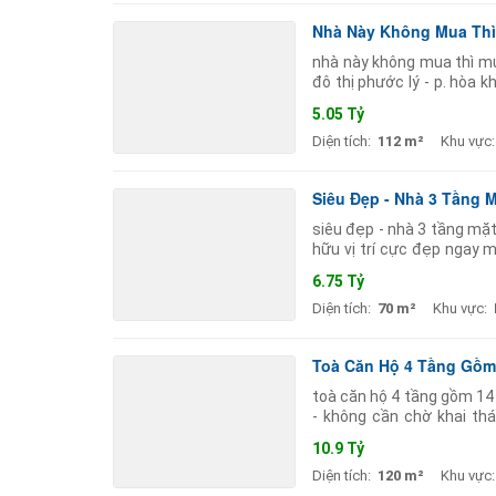
Nhà Này Không Mua Thì 
nhà này không mua thì mua
đô thị phước lý - p. hòa 
5m5 vỉa hè 3m. sạch
5.05 Tỷ
Diện tích:
112 m²
Khu vực:
Siêu Đẹp - Nhà 3 Tầng M
siêu đẹp - nhà 3 tầng mặt 
hữu vị trí cực đẹp ngay m
vương hồ tùng
6.75 Tỷ
Diện tích:
70 m²
Khu vực:
Toà Căn Hộ 4 Tầng Gồm
toà căn hộ 4 tầng gồm 14 
- không cần chờ khai thá
doanh thu vận hành thực 
10.9 Tỷ
Diện tích:
120 m²
Khu vực: