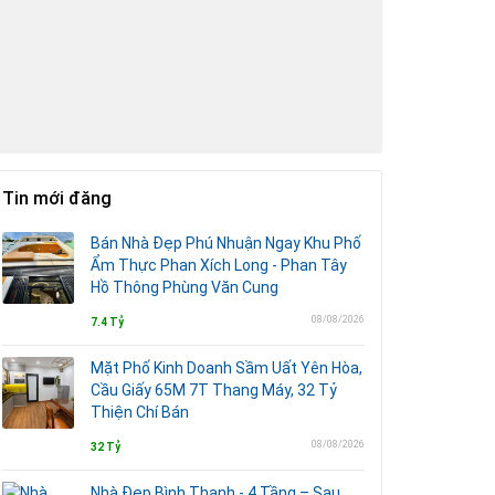
Tin mới đăng
Bán Nhà Đẹp Phú Nhuận Ngay Khu Phố
Ẩm Thực Phan Xích Long - Phan Tây
Hồ Thông Phùng Văn Cung
08/08/2026
7.4 Tỷ
Mặt Phố Kinh Doanh Sầm Uất Yên Hòa,
Cầu Giấy 65M 7T Thang Máy, 32 Tỷ
Thiện Chí Bán
08/08/2026
32 Tỷ
Nhà Đẹp Bình Thạnh - 4 Tầng – Sau