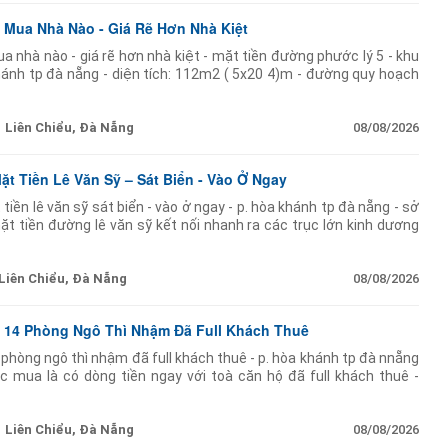
Mua Nhà Nào - Giá Rẽ Hơn Nhà Kiệt
 nhà nào - giá rẽ hơn nhà kiệt - mặt tiền đường phước lý 5 - khu
khánh tp đà nẵng - diện tích: 112m2 ( 5x20 4)m - đường quy hoạch
Liên Chiểu, Đà Nẵng
08/08/2026
ặt Tiền Lê Văn Sỹ – Sát Biển - Vào Ở Ngay
tiền lê văn sỹ sát biển - vào ở ngay - p. hòa khánh tp đà nẵng - sở
ặt tiền đường lê văn sỹ kết nối nhanh ra các trục lớn kinh dương
Liên Chiểu, Đà Nẵng
08/08/2026
 14 Phòng Ngô Thì Nhậm Đã Full Khách Thuê
phòng ngô thì nhậm đã full khách thuê - p. hòa khánh tp đà nnẵng
c mua là có dòng tiền ngay với toà căn hộ đã full khách thuê -
tế: khoảng
Liên Chiểu, Đà Nẵng
08/08/2026