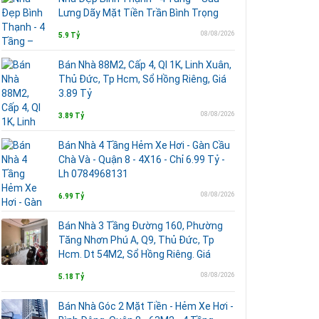
Lưng Dãy Mặt Tiền Trần Bình Trọng
08/08/2026
5.9 Tỷ
Bán Nhà 88M2, Cấp 4, Ql 1K, Linh Xuân,
Thủ Đức, Tp Hcm, Sổ Hồng Riêng, Giá
3.89 Tỷ
08/08/2026
3.89 Tỷ
Bán Nhà 4 Tầng Hẻm Xe Hơi - Gàn Cầu
Chà Và - Quận 8 - 4X16 - Chỉ 6.99 Tỷ -
Lh 0784968131
08/08/2026
6.99 Tỷ
Bán Nhà 3 Tầng Đường 160, Phường
Tăng Nhơn Phú A, Q9, Thủ Đức, Tp
Hcm. Dt 54M2, Sổ Hồng Riêng. Giá
08/08/2026
5.18 Tỷ
Bán Nhà Góc 2 Mặt Tiền - Hẻm Xe Hơi -