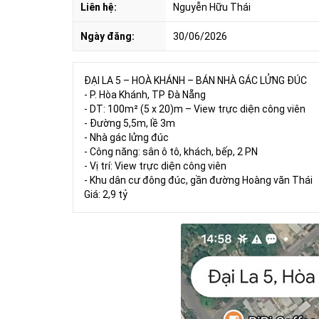
Liên hệ:
Nguyễn Hữu Thái
Ngày đăng:
30/06/2026
ĐẠI LA 5 – HOÀ KHÁNH – BÁN NHÀ GÁC LỬNG ĐÚC
- P. Hòa Khánh, TP Đà Nẵng
- DT: 100m² (5 x 20)m – View trực diện công viên
- Đường 5,5m, lề 3m
- Nhà gác lửng đúc
- Công năng: sân ô tô, khách, bếp, 2 PN
- Vị trí: View trực diện công viên
- Khu dân cư đông đúc, gần đường Hoàng văn Thái
Giá: 2,9 tỷ