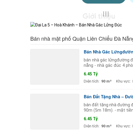
Bán nhà mặt phố Quận Liên Chiểu Đà Nẵn
Bán Nhà Gác Lửngđường
bán nhà gác lửngđường đi
nẵng - nhà gác đúc 4 phò
(5m 18m)- diện tích: 90m
6.45 Tỷ
Diện tích:
90 m²
Khu vực:
Bán Đất Tặng Nhà – Đư
bán đất tặng nhà đường đi
90m (5m 18m). - mặt tiền
với vị trí thuận
6.45 Tỷ
Diện tích:
90 m²
Khu vực: