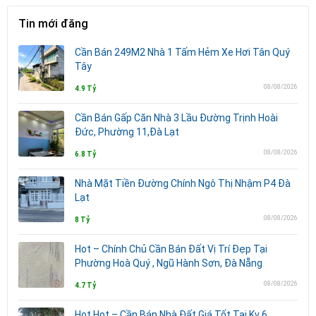
Tin mới đăng
Cần Bán 249M2 Nhà 1 Tấm Hẻm Xe Hơi Tân Quý
Tây
08/08/2026
4.9 Tỷ
Cần Bán Gấp Căn Nhà 3 Lầu Đường Trịnh Hoài
Đức, Phường 11,Đà Lạt
08/08/2026
6.8 Tỷ
Nhà Mặt Tiền Đường Chính Ngô Thị Nhậm P4 Đà
Lạt
08/08/2026
8 Tỷ
Hot – Chính Chủ Cần Bán Đất Vị Trí Đẹp Tại
Phường Hoà Quý , Ngũ Hành Sơn, Đà Nẵng
08/08/2026
4.7 Tỷ
Hot Hot – Cần Bán Nhà Đất Giá Tốt Tại Kv 6,