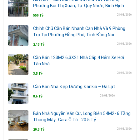
Phường Bùi Thị Xuân, Tp. Quy Nhơn, Bình Định
08/08/2026
550 Tỷ
Chính Chủ Cần Bán Nhanh Căn Nhà Và 9 Phòng
Trọ Tại Phường Đồng Phú, Tỉnh Đồng Nai
08/08/2026
2.15 Tỷ
Cần Bán 123M2 6,3X21 Nhà Cấp 4 Hẻm Xe Hơi
Tận Nhà
08/08/2026
3.5 Tỷ
Cần Bán Nhà Đẹp Đường Đankia – Đà Lạt
08/08/2026
8.6 Tỷ
Bán Nhà Nguyễn Văn Cừ, Long Biên 54M2- 6 Tầng
Thang Máy- Gara Ô Tô - 20.5 Tỷ
08/08/2026
20.5 Tỷ