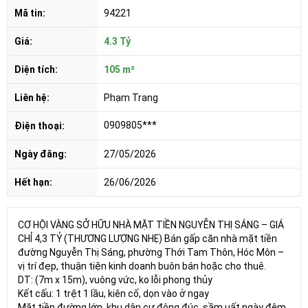
Mã tin:
94221
Giá:
4.3 Tỷ
Diện tích:
105 m²
Liên hệ:
Phạm Trang
0909805***
Điện thoại:
Ngày đăng:
27/05/2026
Hết hạn:
26/06/2026
CƠ HỘI VÀNG SỞ HỮU NHÀ MẶT TIỀN NGUYỄN THỊ SÁNG – GIÁ
CHỈ 4,3 TỶ (THƯƠNG LƯỢNG NHẸ) Bán gấp căn nhà mặt tiền
đường Nguyễn Thị Sáng, phường Thới Tam Thôn, Hóc Môn –
vị trí đẹp, thuận tiện kinh doanh buôn bán hoặc cho thuê.
DT: (7m x 15m), vuông vức, ko lỗi phong thủy
Kết cấu: 1 trệt 1 lầu, kiên cố, dọn vào ở ngay
Mặt tiền đường lớn, khu dân cư đông đúc, sầm uất ngày đêm.