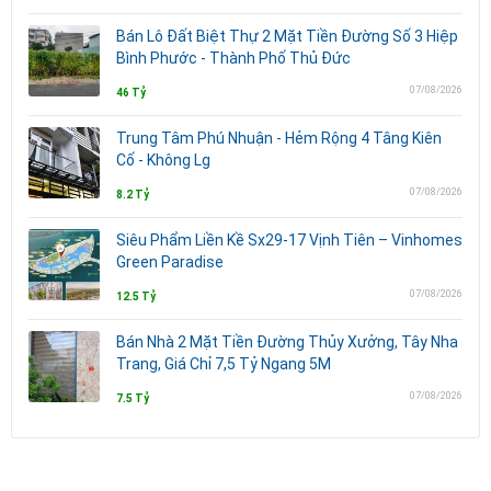
Bán Lô Đất Biệt Thự 2 Mặt Tiền Đường Số 3 Hiệp
Bình Phước - Thành Phố Thủ Đức
07/08/2026
46 Tỷ
Trung Tâm Phú Nhuận - Hẻm Rộng 4 Tâng Kiên
Cố - Không Lg
07/08/2026
8.2 Tỷ
Siêu Phẩm Liền Kề Sx29-17 Vịnh Tiên – Vinhomes
Green Paradise
07/08/2026
12.5 Tỷ
Bán Nhà 2 Mặt Tiền Đường Thủy Xưởng, Tây Nha
Trang, Giá Chỉ 7,5 Tỷ Ngang 5M
07/08/2026
7.5 Tỷ