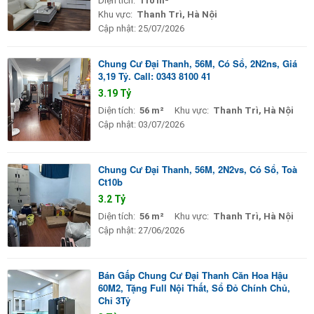
Diện tích:
110 m²
Khu vực:
Thanh Trì, Hà Nội
Cập nhật:
25/07/2026
Chung Cư Đại Thanh, 56M, Có Sổ, 2N2ns, Giá
3,19 Tỷ. Call: 0343 8100 41
3.19 Tỷ
Diện tích:
56 m²
Khu vực:
Thanh Trì, Hà Nội
Cập nhật:
03/07/2026
Chung Cư Đại Thanh, 56M, 2N2vs, Có Sổ, Toà
Ct10b
3.2 Tỷ
Diện tích:
56 m²
Khu vực:
Thanh Trì, Hà Nội
Cập nhật:
27/06/2026
Bán Gấp Chung Cư Đại Thanh Căn Hoa Hậu
60M2, Tặng Full Nội Thất, Sổ Đỏ Chính Chủ,
Chỉ 3Tỷ