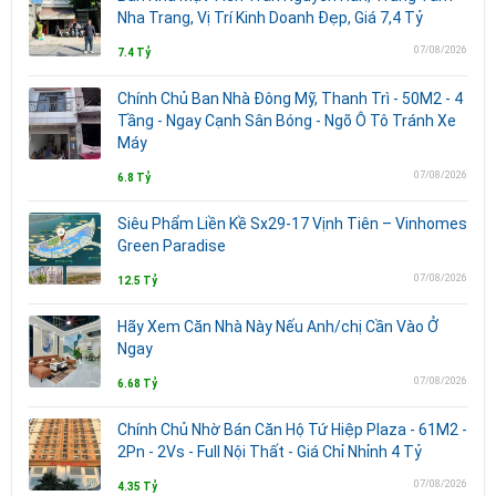
Nha Trang, Vị Trí Kinh Doanh Đẹp, Giá 7,4 Tỷ
07/08/2026
7.4 Tỷ
Chính Chủ Ban Nhà Đông Mỹ, Thanh Trì - 50M2 - 4
Tầng - Ngay Cạnh Sân Bóng - Ngõ Ô Tô Tránh Xe
Máy
07/08/2026
6.8 Tỷ
Siêu Phẩm Liền Kề Sx29-17 Vịnh Tiên – Vinhomes
Green Paradise
07/08/2026
12.5 Tỷ
Hãy Xem Căn Nhà Này Nếu Anh/chị Cần Vào Ở
Ngay
07/08/2026
6.68 Tỷ
Chính Chủ Nhờ Bán Căn Hộ Tứ Hiệp Plaza - 61M2 -
2Pn - 2Vs - Full Nội Thất - Giá Chỉ Nhỉnh 4 Tỷ
07/08/2026
4.35 Tỷ