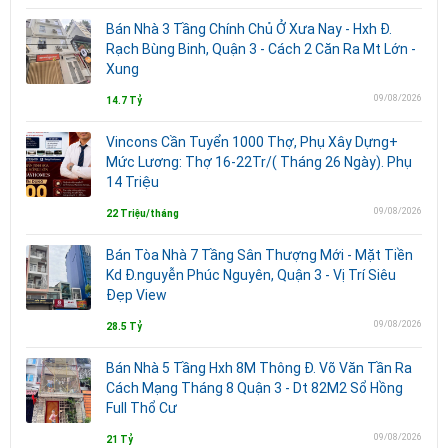
Bán Nhà 3 Tầng Chính Chủ Ở Xưa Nay - Hxh Đ.
Rạch Bùng Binh, Quận 3 - Cách 2 Căn Ra Mt Lớn -
Xung
09/08/2026
14.7 Tỷ
Vincons Cần Tuyển 1000 Thợ, Phụ Xây Dựng+
Mức Lương: Thợ 16-22Tr/( Tháng 26 Ngày). Phụ
14 Triệu
09/08/2026
22 Triệu/tháng
Bán Tòa Nhà 7 Tầng Sân Thượng Mới - Mặt Tiền
Kd Đ.nguyễn Phúc Nguyên, Quận 3 - Vị Trí Siêu
Đẹp View
09/08/2026
28.5 Tỷ
Bán Nhà 5 Tầng Hxh 8M Thông Đ. Võ Văn Tần Ra
Cách Mạng Tháng 8 Quận 3 - Dt 82M2 Sổ Hồng
Full Thổ Cư
09/08/2026
21 Tỷ