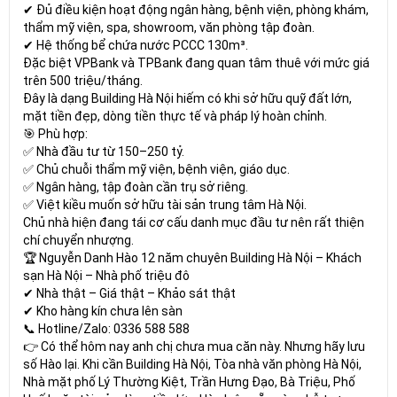
✔ Đủ điều kiện hoạt động ngân hàng, bệnh viện, phòng khám,
thẩm mỹ viện, spa, showroom, văn phòng tập đoàn.
✔ Hệ thống bể chứa nước PCCC 130m³.
Đặc biệt VPBank và TPBank đang quan tâm thuê với mức giá
trên 500 triệu/tháng.
Đây là dạng Building Hà Nội hiếm có khi sở hữu quỹ đất lớn,
mặt tiền đẹp, dòng tiền thực tế và pháp lý hoàn chỉnh.
🎯 Phù hợp:
✅ Nhà đầu tư từ 150–250 tỷ.
✅ Chủ chuỗi thẩm mỹ viện, bệnh viện, giáo dục.
✅ Ngân hàng, tập đoàn cần trụ sở riêng.
✅ Việt kiều muốn sở hữu tài sản trung tâm Hà Nội.
Chủ nhà hiện đang tái cơ cấu danh mục đầu tư nên rất thiện
chí chuyển nhượng.
🏆 Nguyễn Danh Hào 12 năm chuyên Building Hà Nội – Khách
sạn Hà Nội – Nhà phố triệu đô
✔ Nhà thật – Giá thật – Khảo sát thật
✔ Kho hàng kín chưa lên sàn
📞 Hotline/Zalo: 0336 588 588
👉 Có thể hôm nay anh chị chưa mua căn này. Nhưng hãy lưu
số Hào lại. Khi cần Building Hà Nội, Tòa nhà văn phòng Hà Nội,
Nhà mặt phố Lý Thường Kiệt, Trần Hưng Đạo, Bà Triệu, Phố