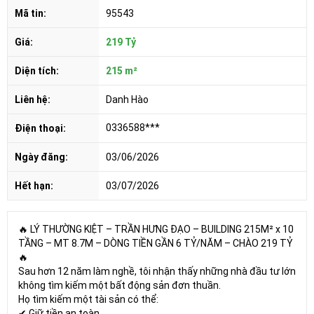
Mã tin:
95543
Giá:
219 Tỷ
Diện tích:
215 m²
Liên hệ:
Danh Hào
0336588***
Điện thoại:
Ngày đăng:
03/06/2026
Hết hạn:
03/07/2026
🔥 LÝ THƯỜNG KIỆT – TRẦN HƯNG ĐẠO – BUILDING 215M² x 10
TẦNG – MT 8.7M – DÒNG TIỀN GẦN 6 TỶ/NĂM – CHÀO 219 TỶ
🔥
Sau hơn 12 năm làm nghề, tôi nhận thấy những nhà đầu tư lớn
không tìm kiếm một bất động sản đơn thuần.
Họ tìm kiếm một tài sản có thể:
✔ Giữ tiền an toàn.