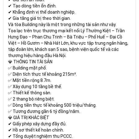
✔ Tạo dòng tiền ổn định.
✔ Khẳng định vị thế doanh nghiệp.
✔ Gia tăng giá trị theo thời gian.
Và tòa Building này là một trong những tài sản như vậy.
Tọa lạc trên trục thương mại kết nối Lý Thường Kiệt – Trần
Hưng Đạo – Phan Chu Trinh – Bà Triệu – Phố Huế – Đại Cồ
Việt – Hồ Gươm – Nhà Hát Lớn, khu vực tập trung ngân hàng,
tập đoàn lớn, khách sạn 5 sao, bệnh viện quốc tế và các
thương hiệu hàng đầu Hà Nội.
💎 THÔNG TIN TÀI SẢN
✅ Building mặt phố.
✅ Diện tích thực tế khoảng 215m².
✅ Mặt tiền rộng 8.7m.
✅ Xây dựng 10 tầng bề thế.
✅ Thiết kế thông sàn.
✅ 2 thang bộ riêng biệt.
✅ Dòng tiền thực tế khoảng 500 triệu/tháng.
✅ Tương đương gần 6 tỷ đồng/năm.
💎 GIÁ TRỊ KHÁC BIỆT
✔ Giấy phép xây dựng đầy đủ.
✔ Hồ sơ thiết kế hoàn chỉnh.
✔ Tổng duyệt nghiệm thu PCCC.