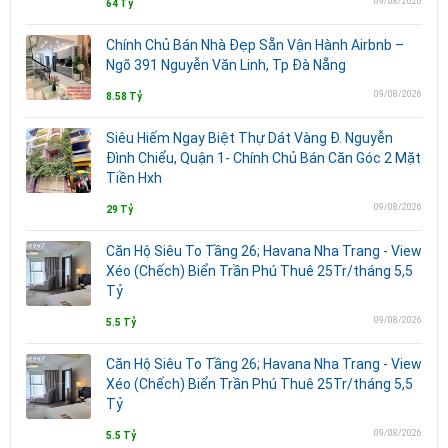
09/08/2026
64 Tỷ
Chính Chủ Bán Nhà Đẹp Sẵn Vận Hành Airbnb –
Ngõ 391 Nguyễn Văn Linh, Tp Đà Nẵng
09/08/2026
8.58 Tỷ
Siêu Hiếm Ngay Biệt Thự Dát Vàng Đ. Nguyễn
Đình Chiểu, Quận 1- Chính Chủ Bán Căn Góc 2 Mặt
Tiền Hxh
09/08/2026
29 Tỷ
Căn Hộ Siêu To Tầng 26; Havana Nha Trang - View
Xéo (Chếch) Biển Trần Phú Thuê 25Tr/tháng 5,5
Tỷ
09/08/2026
5.5 Tỷ
Căn Hộ Siêu To Tầng 26; Havana Nha Trang - View
Xéo (Chếch) Biển Trần Phú Thuê 25Tr/tháng 5,5
Tỷ
09/08/2026
5.5 Tỷ