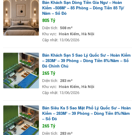
Bán Khách Sạn Dòng Tiền Gia Ngư – Hoàn
Kiếm –508M² – 85 Phòng – Dòng Tiền 85 Tỷ/
Năm – Sổ Đỏ
805 Tỷ
Diện tích:
508 m²
Khu vực:
Hoàn Kiếm, Hà Nội
Cập nhật:
13/06/2026
Bán Khách Sạn 5 Sao Lý Quốc Sư – Hoàn Kiếm
– 283M² – 39 Phòng – Dòng Tiền 8%/Năm – Sổ
Đỏ Chính Chủ
265 Tỷ
Diện tích:
283 m²
Khu vực:
Hoàn Kiếm, Hà Nội
Cập nhật:
13/06/2026
Bán Siêu Ks 5 Sao Mặt Phố Lý Quốc Sư – Hoàn
Kiếm – 283M² – 39 Phòng – Dòng Tiền 8%/Năm
– Sổ Đỏ
265 Tỷ
Diện tích:
283 m²