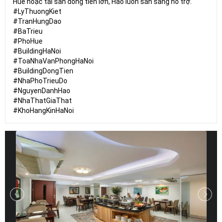
Huế hoặc tài sản dòng tiền lớn, Hào luôn sẵn sàng hỗ trợ.
#LyThuongKiet
#TranHungDao
#BaTrieu
#PhoHue
#BuildingHaNoi
#ToaNhaVanPhongHaNoi
#BuildingDongTien
#NhaPhoTrieuDo
#NguyenDanhHao
#NhaThatGiaThat
#KhoHangKinHaNoi