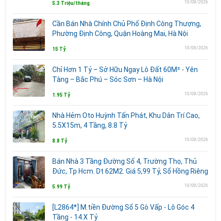
10/08/2026
5.3 Triệu/tháng
Cần Bán Nhà Chính Chủ Phố Định Công Thượng,
Phường Định Công, Quận Hoàng Mai, Hà Nội
10/08/2026
15 Tỷ
Chỉ Hơn 1 Tỷ – Sở Hữu Ngay Lô Đất 60M² - Yên
Tàng – Bắc Phú – Sóc Sơn – Hà Nội
10/08/2026
1.95 Tỷ
Nhà Hẻm Oto Huỳnh Tấn Phát, Khu Dân Trí Cao,
5.5X15m, 4 Tầng, 8.8 Tỷ
10/08/2026
8.8 Tỷ
Bán Nhà 3 Tầng Đường Số 4, Trường Thọ, Thủ
Đức, Tp Hcm. Dt 62M2. Giá 5,99 Tỷ, Sổ Hồng Riêng
10/08/2026
5.99 Tỷ
[L2864*] M.tiền Đường Số 5 Gò Vấp - Lô Góc 4
Tầng - 14.X Tỷ