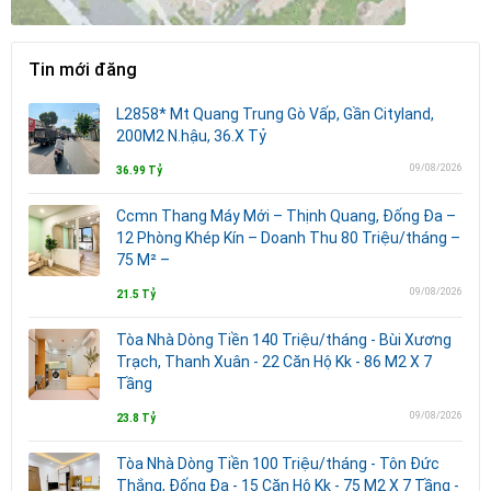
Tin mới đăng
L2858* Mt Quang Trung Gò Vấp, Gần Cityland,
200M2 N.hậu, 36.X Tỷ
09/08/2026
36.99 Tỷ
Ccmn Thang Máy Mới – Thịnh Quang, Đống Đa –
12 Phòng Khép Kín – Doanh Thu 80 Triệu/tháng –
75 M² –
09/08/2026
21.5 Tỷ
Tòa Nhà Dòng Tiền 140 Triệu/tháng - Bùi Xương
Trạch, Thanh Xuân - 22 Căn Hộ Kk - 86 M2 X 7
Tầng
09/08/2026
23.8 Tỷ
Tòa Nhà Dòng Tiền 100 Triệu/tháng - Tôn Đức
Thắng, Đống Đa - 15 Căn Hộ Kk - 75 M2 X 7 Tầng -