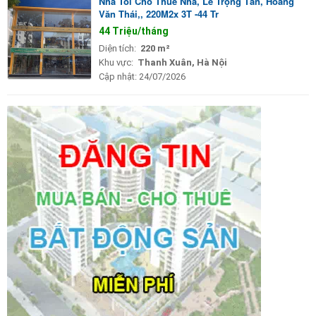
Nhà Tôi Cho Thuê Nhà, Lê Trọng Tấn, Hoàng
Văn Thái,, 220M2x 3T -44 Tr
44 Triệu/tháng
Diện tích:
220 m²
Khu vực:
Thanh Xuân, Hà Nội
Cập nhật:
24/07/2026