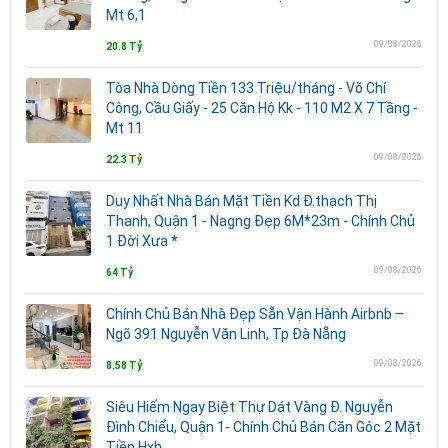
Mt 6,1
09/08/2026
20.8 Tỷ
Tòa Nhà Dòng Tiền 133 Triệu/tháng - Võ Chí
Công, Cầu Giấy - 25 Căn Hộ Kk - 110 M2 X 7 Tầng -
Mt 11
09/08/2026
22.3 Tỷ
Duy Nhất Nhà Bán Mặt Tiền Kd Đ.thạch Thị
Thanh, Quận 1 - Nagng Đẹp 6M*23m - Chính Chủ
1 Đời Xưa *
09/08/2026
64 Tỷ
Chính Chủ Bán Nhà Đẹp Sẵn Vận Hành Airbnb –
Ngõ 391 Nguyễn Văn Linh, Tp Đà Nẵng
09/08/2026
8.58 Tỷ
Siêu Hiếm Ngay Biệt Thự Dát Vàng Đ. Nguyễn
Đình Chiểu, Quận 1- Chính Chủ Bán Căn Góc 2 Mặt
Tiền Hxh