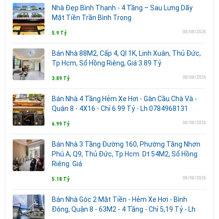
Nhà Đẹp Bình Thạnh - 4 Tầng – Sau Lưng Dãy
Mặt Tiền Trần Bình Trọng
08/08/2026
5.9 Tỷ
Bán Nhà 88M2, Cấp 4, Ql 1K, Linh Xuân, Thủ Đức,
Tp Hcm, Sổ Hồng Riêng, Giá 3.89 Tỷ
08/08/2026
3.89 Tỷ
Bán Nhà 4 Tầng Hẻm Xe Hơi - Gàn Cầu Chà Và -
Quận 8 - 4X16 - Chỉ 6.99 Tỷ - Lh 0784968131
08/08/2026
6.99 Tỷ
Bán Nhà 3 Tầng Đường 160, Phường Tăng Nhơn
Phú A, Q9, Thủ Đức, Tp Hcm. Dt 54M2, Sổ Hồng
Riêng. Giá
08/08/2026
5.18 Tỷ
Bán Nhà Góc 2 Mặt Tiền - Hẻm Xe Hơi - Bình
Đông, Quận 8 - 63M2 - 4 Tầng - Chỉ 5,19 Tỷ - Lh