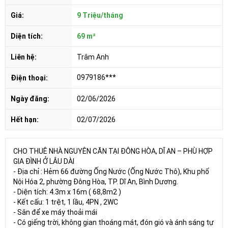
Giá:
9 Triệu/tháng
Diện tích:
69 m²
Liên hệ:
Trâm Anh
0979186***
Điện thoại:
Ngày đăng:
02/06/2026
Hết hạn:
02/07/2026
CHO THUÊ NHÀ NGUYÊN CĂN TẠI ĐÔNG HÒA, DĨ AN – PHÙ HỢP
GIA ĐÌNH Ở LÂU DÀI
- Địa chỉ : Hẻm 66 đường Ống Nước (Ống Nước Thô), Khu phố
Nội Hóa 2, phường Đông Hòa, TP. Dĩ An, Bình Dương.
- Diện tích: 4.3m x 16m ( 68,8m2 )
- Kết cấu: 1 trệt, 1 lầu, 4PN , 2WC
- Sân để xe máy thoải mái
- Có giếng trời, không gian thoáng mát, đón gió và ánh sáng tự