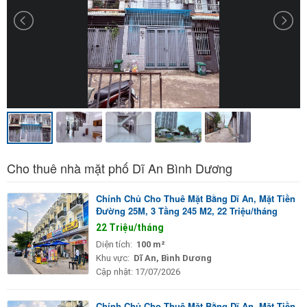
Cho thuê nhà mặt phố Dĩ An Bình Dương
Chính Chủ Cho Thuê Mặt Bằng Dĩ An, Mặt Tiền
Đường 25M, 3 Tầng 245 M2, 22 Triệu/tháng
22 Triệu/tháng
Diện tích:
100 m²
Khu vực:
Dĩ An, Bình Dương
Cập nhật:
17/07/2026
Chính Chủ Cho Thuê Mặt Bằng Dĩ An, Mặt Tiền