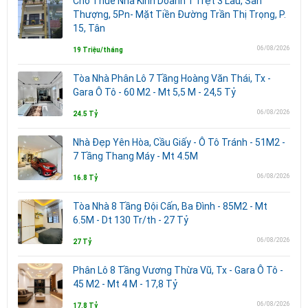
Cho Thuê Nhà Kinh Doanh 1 Trệt 3 Lầu, Sân
Thượng, 5Pn- Mặt Tiền Đường Trần Thị Trọng, P.
15, Tân
06/08/2026
19 Triệu/tháng
Tòa Nhà Phân Lô 7 Tầng Hoàng Văn Thái, Tx -
Gara Ô Tô - 60 M2 - Mt 5,5 M - 24,5 Tỷ
06/08/2026
24.5 Tỷ
Nhà Đẹp Yên Hòa, Cầu Giấy - Ô Tô Tránh - 51M2 -
7 Tầng Thang Máy - Mt 4.5M
06/08/2026
16.8 Tỷ
Tòa Nhà 8 Tầng Đội Cấn, Ba Đình - 85M2 - Mt
6.5M - Dt 130 Tr/th - 27 Tỷ
06/08/2026
27 Tỷ
Phân Lô 8 Tầng Vương Thừa Vũ, Tx - Gara Ô Tô -
45 M2 - Mt 4 M - 17,8 Tỷ
06/08/2026
17.8 Tỷ