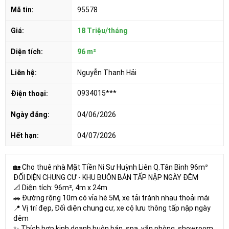
Mã tin:
95578
Giá:
18 Triệu/tháng
Diện tích:
96 m²
Liên hệ:
Nguyễn Thanh Hải
0934015***
Điện thoại:
Ngày đăng:
04/06/2026
Hết hạn:
04/07/2026
🏡 Cho thuê nhà Mặt Tiền Ni Sư Huỳnh Liên Q.Tân Bình 96m²
ĐỐI DIỆN CHUNG CƯ - KHU BUÔN BÁN TẤP NẬP NGÀY ĐÊM
📐 Diện tích: 96m², 4m x 24m
🚗 Đường rộng 10m có vỉa hè 5M, xe tải tránh nhau thoải mái
📍 Vị trí đẹp, Đối diện chung cư, xe cộ lưu thông tấp nập ngày
đêm
✨ Thích hợp kinh doanh buôn bán, spa, văn phòng, showroom,