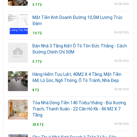
06/08/2026
3.7 Tỷ
Mặt Tiền Knh Doanh Đường 10,5M Lương Trúc
Đàm
06/08/2026
7.5 Tỷ
Bán Nhà 3 Tầng Kiệt Ô Tô Tôn Đức Thắng - Cách
Đường Chính Chỉ 50M
06/08/2026
3.7 Tỷ
Hàng Hiếm Tựu Liệt, 40M2 X 4 Tầng, Mặt Tiền
6M, Lô Góc, Ngõ Thông, Ô Tô Tránh, Nhà Đẹp
06/08/2026
8 Tỷ
Tòa Nhà Dòng Tiền 140 Triệu/tháng - Bùi Xương
Trạch, Thanh Xuân - 22 Căn Hộ Kk - 86 M2 X 7
Tầng
06/08/2026
23.8 Tỷ