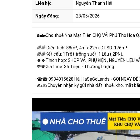
Liên hệ:
Nguyễn Thanh Hải
Ngày đăng:
28/05/2026
🏡🏡Cho thuê Nhà Mặt Tiền CHỢ VẢI Phú Thọ Hòa 
🌈🌈 Diện tích: 88m², 4m x 22m, DTSD: 176m²
🌈🌈Kết cấu: 1Trệt trống suốt, 1 Lầu ( 2PN).
🍀🍀Thích hợp: SHOP VẢI, PHỤ KIỆN , NGUYÊN LIỆU VẢ
💸💸Giá thuê: 35 Triệu - Thương Lượng
☎☎ 0934015628 Hải HaSaGoLands - GỌI NGAY ĐỂ 
✍️✍️Chuyên nhận ký gửi nhà đất: thuê, kho, mặt bằng