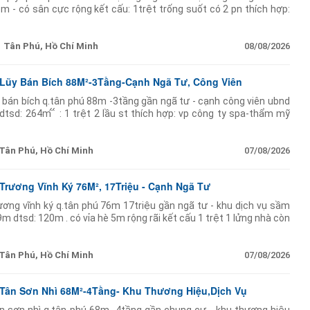
m - có sân cực rộng kết cấu: 1trệt trống suốt có 2 pn thích hợp:
op điện thoại phụ kiện cây
Tân Phú, Hồ Chí Minh
08/08/2026
 Lũy Bán Bích 88M²-3Tầng-Cạnh Ngã Tư, Công Viên
y bán bích q.tân phú 88m -3tầng gần ngã tư - cạnh công viên ubnd
 dtsd: 264m ̂́ ̂́ : 1 trệt 2 lầu st thích hợp: vp công ty spa-thẩm mỹ
 xe
Tân Phú, Hồ Chí Minh
07/08/2026
Trương Vĩnh Ký 76M², 17Triệu - Cạnh Ngã Tư
ương vĩnh ký q.tân phú 76m 17triệu gần ngã tư - khu dịch vụ sầm
m dtsd: 120m . có vỉa hè 5m rộng rãi kết cấu 1 trệt 1 lửng nhà còn
Tân Phú, Hồ Chí Minh
07/08/2026
 Tân Sơn Nhì 68M²-4Tầng- Khu Thương Hiệu,Dịch Vụ