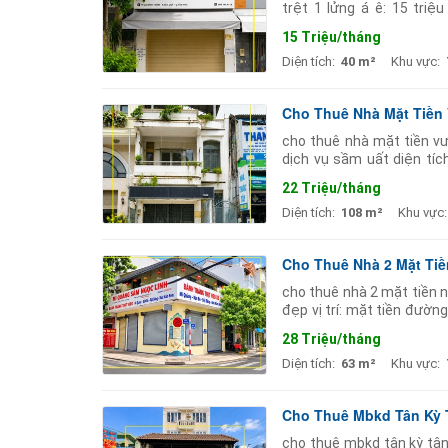
trệt 1 lửng á ê: 15 triệ
0934015628 hải hasagol
15 Triệu/tháng
Diện tích:
40 m²
Khu vực:
Cho Thuê Nhà Mặt Tiền 
cho thuê nhà mặt tiền vư
dịch vụ sầm uất diện tíc
khoảng sân 6m rộng rãi ️ mô
22 Triệu/tháng
Diện tích:
108 m²
Khu vực:
Cho Thuê Nhà 2 Mặt Tiề
cho thuê nhà 2 mặt tiền 
đẹp vị trí: mặt tiền đườn
9m x 7m kết cấu: trệt 1 l
28 Triệu/tháng
Diện tích:
63 m²
Khu vực:
Cho Thuê Mbkd Tân Kỳ T
cho thuê mbkd tân kỳ tân