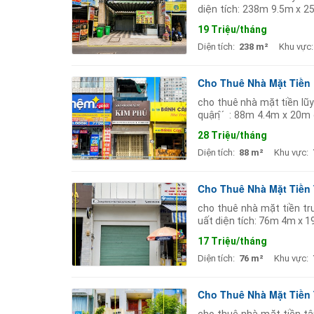
diện tích: 238m 9.5m x 25
quán ăn cafe spa-nails sh
19 Triệu/tháng
Diện tích:
238 m²
Khu vực:
Cho Thuê Nhà Mặt Tiền
cho thuê nhà mặt tiền lũ
quận ̣̂ ́ : 88m 4.4m x 20m
nails salon tóc showroom
28 Triệu/tháng
Diện tích:
88 m²
Khu vực:
Cho Thuê Nhà Mặt Tiền 
cho thuê nhà mặt tiền tr
uất diện tích: 76m 4m x 19
tốt sẵn cửa kính. vừa kinh
17 Triệu/tháng
Diện tích:
76 m²
Khu vực:
Cho Thuê Nhà Mặt Tiền