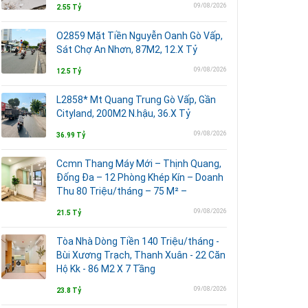
09/08/2026
2.55 Tỷ
O2859 Mặt Tiền Nguyễn Oanh Gò Vấp,
Sát Chợ An Nhơn, 87M2, 12.X Tỷ
09/08/2026
12.5 Tỷ
L2858* Mt Quang Trung Gò Vấp, Gần
Cityland, 200M2 N.hậu, 36.X Tỷ
09/08/2026
36.99 Tỷ
Ccmn Thang Máy Mới – Thịnh Quang,
Đống Đa – 12 Phòng Khép Kín – Doanh
Thu 80 Triệu/tháng – 75 M² –
09/08/2026
21.5 Tỷ
Tòa Nhà Dòng Tiền 140 Triệu/tháng -
Bùi Xương Trạch, Thanh Xuân - 22 Căn
Hộ Kk - 86 M2 X 7 Tầng
09/08/2026
23.8 Tỷ