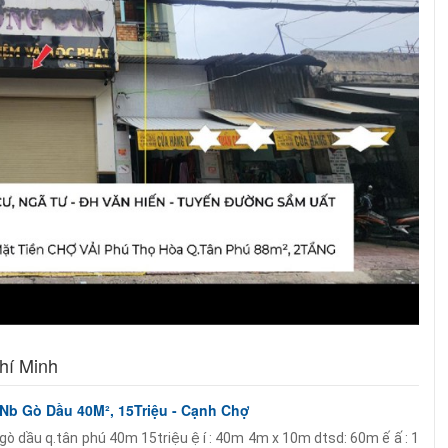
hí Minh
Nb Gò Dầu 40M², 15Triệu - Cạnh Chợ
gò dầu q.tân phú 40m 15triệu ệ í : 40m 4m x 10m dtsd: 60m ế ấ : 1