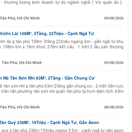
u - thương lượng kinh doanh tự do ngành nghề ( trừ quán ăn ) ️
ands
Tân Phú, Hồ Chí Minh
09/08/2026
Vườn Lài 108M², 3Tầng, 22Triệu - Cạnh Ngã Tư
ờn lài q.tân phú 108m 3tầng 22triệu ngang 6m - gần ngã tư khu
h :108m 6m x 18m dtsd: 270m kết cấu : 1 trệt 2 lầu sân thượng
 tả vị trí
Tân Phú, Hồ Chí Minh
09/08/2026
n Nb Tân Sơn Nhì 63M², 2Tầng - Gần Chung Cư
nb tân sơn nhì q.tân phú 63m 2tầng gần chung cư - 2 mặt tiền cực
g trần tấn phường tân sơn nhì quận tân phú tp.hcm diện tích: 63m
ầu gồm
Tân Phú, Hồ Chí Minh
08/08/2026
ân Quý 238M², 19Triệu - Cạnh Ngã Tư, Gần Aeon
 quý q.tân phú 238m 19triệu ngang 9.5m - cạnh ngã tư gần aeon