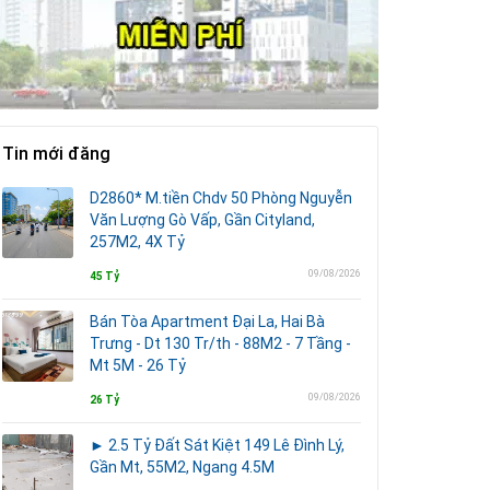
Tin mới đăng
D2860* M.tiền Chdv 50 Phòng Nguyễn
Văn Lượng Gò Vấp, Gần Cityland,
257M2, 4X Tỷ
09/08/2026
45 Tỷ
Bán Tòa Apartment Đại La, Hai Bà
Trưng - Dt 130 Tr/th - 88M2 - 7 Tầng -
Mt 5M - 26 Tỷ
09/08/2026
26 Tỷ
► 2.5 Tỷ Đất Sát Kiệt 149 Lê Đình Lý,
Gần Mt, 55M2, Ngang 4.5M