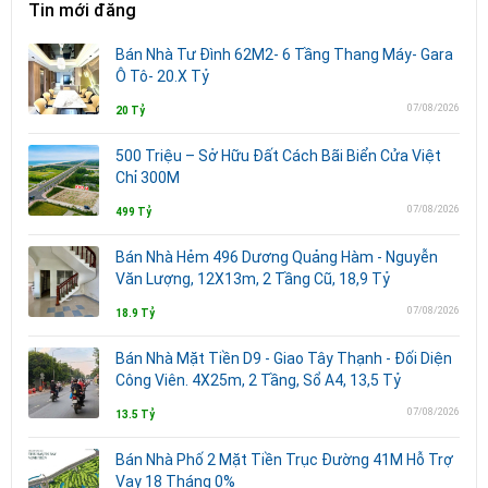
Tin mới đăng
Bán Nhà Tư Đình 62M2- 6 Tầng Thang Máy- Gara
Ô Tô- 20.X Tỷ
07/08/2026
20 Tỷ
500 Triệu – Sở Hữu Đất Cách Bãi Biển Cửa Việt
Chỉ 300M
07/08/2026
499 Tỷ
Bán Nhà Hẻm 496 Dương Quảng Hàm - Nguyễn
Văn Lượng, 12X13m, 2 Tầng Cũ, 18,9 Tỷ
07/08/2026
18.9 Tỷ
Bán Nhà Mặt Tiền D9 - Giao Tây Thạnh - Đối Diện
Công Viên. 4X25m, 2 Tầng, Sổ A4, 13,5 Tỷ
07/08/2026
13.5 Tỷ
Bán Nhà Phố 2 Mặt Tiền Trục Đường 41M Hỗ Trợ
Vay 18 Tháng 0%