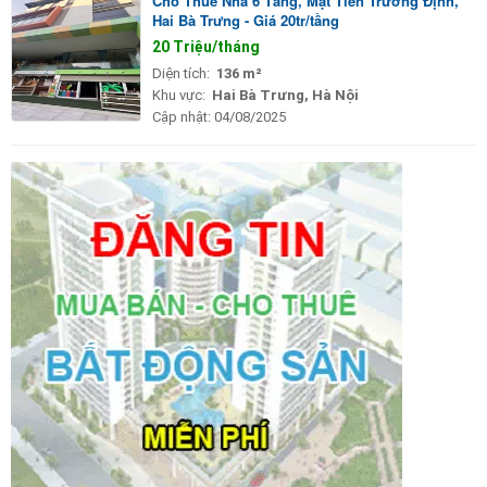
Cho Thuê Nhà 6 Tầng, Mặt Tiền Trương Định,
Hai Bà Trưng - Giá 20tr/tầng
20 Triệu/tháng
Diện tích:
136 m²
Khu vực:
Hai Bà Trưng, Hà Nội
Cập nhật:
04/08/2025