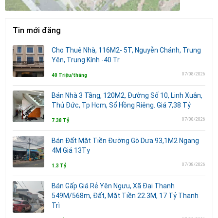
Tin mới đăng
Cho Thuê Nhà, 116M2- 5T, Nguyễn Chánh, Trung
Yên, Trung Kính -40 Tr
07/08/2026
40 Triệu/tháng
Bán Nhà 3 Tầng, 120M2, Đường Số 10, Linh Xuân,
Thủ Đức, Tp Hcm, Sổ Hồng Riêng. Giá 7,38 Tỷ
07/08/2026
7.38 Tỷ
Bán Đất Mặt Tiền Đường Gò Dưa 93,1M2 Ngang
4M Giá 13Ty
07/08/2026
1.3 Tỷ
Bán Gấp Giá Rẻ Yên Ngưu, Xã Đại Thanh
549M/568m, Đất, Mặt Tiền 22.3M, 17 Tỷ Thanh
Trì