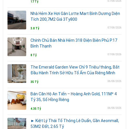
07/08/2026
17 Tỷ
Nhà Hẻm Xe Hơi Gân Lotte Mart Bình Dương Diện
Tích 200,7M2 Giá 3Ty800
07/08/2026
3.8 Tỷ
Chính Chủ Bán Nhà Hẻm 318 Điện Biên Phủ P.17
Bình Thạnh
07/08/2026
8 Tỷ
The Emerald Garden View Chỉ 9 Triệu/tháng, Bắt
Đầu Hành Trình Sở Hữu Tổ Ấm Của Riêng Mình
06/08/2026
35 Tỷ
Bán Căn Hộ An Tiến – Hoàng Anh Gold, 111M² 4
Tỷ 35, Sổ Hồng Riêng
06/08/2026
4.35 Tỷ
► Kiệt Lý Thái Tổ Thông Lê Duẩn, Gần Aeonmall,
53M2 Đất, 2.65 Tỷ