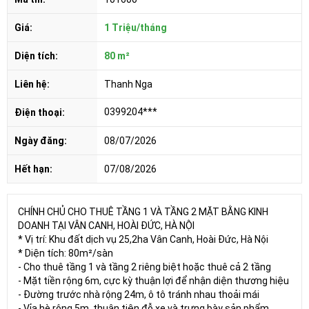
Giá:
1 Triệu/tháng
Diện tích:
80 m²
Liên hệ:
Thanh Nga
0399204***
Điện thoại:
Ngày đăng:
08/07/2026
Hết hạn:
07/08/2026
CHÍNH CHỦ CHO THUÊ TẦNG 1 VÀ TẦNG 2 MẶT BẰNG KINH
DOANH TẠI VÂN CANH, HOÀI ĐỨC, HÀ NỘI
* Vị trí: Khu đất dịch vụ 25,2ha Vân Canh, Hoài Đức, Hà Nội
* Diện tích: 80m²/sàn
- Cho thuê tầng 1 và tầng 2 riêng biệt hoặc thuê cả 2 tầng
- Mặt tiền rộng 6m, cực kỳ thuận lợi để nhận diện thương hiệu
- Đường trước nhà rộng 24m, ô tô tránh nhau thoải mái
- Vỉa hè rộng 5m, thuận tiện đỗ xe và trưng bày sản phẩm