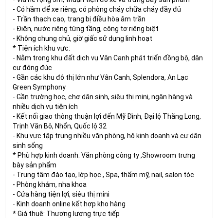
- Có hầm để xe riêng, có phòng cháy chữa cháy đầy đủ
- Trần thạch cao, trang bị điều hòa âm trần
- Điện, nước riêng từng tầng, công tơ riêng biệt
- Không chung chủ, giờ giấc sử dụng linh hoạt
* Tiện ích khu vực:
- Nằm trong khu đất dịch vụ Vân Canh phát triển đồng bộ, dân
cư đông đúc
- Gần các khu đô thị lớn như Vân Canh, Splendora, An Lạc
Green Symphony
- Gần trường học, chợ dân sinh, siêu thị mini, ngân hàng và
nhiều dịch vụ tiện ích
- Kết nối giao thông thuận lợi đến Mỹ Đình, Đại lộ Thăng Long,
Trịnh Văn Bô, Nhổn, Quốc lộ 32
- Khu vực tập trung nhiều văn phòng, hộ kinh doanh và cư dân
sinh sống
* Phù hợp kinh doanh: Văn phòng công ty ,Showroom trưng
bày sản phẩm
- Trung tâm đào tạo, lớp học , Spa, thẩm mỹ, nail, salon tóc
- Phòng khám, nha khoa
- Cửa hàng tiện lợi, siêu thị mini
- Kinh doanh online kết hợp kho hàng
* Giá thuê: Thương lượng trực tiếp