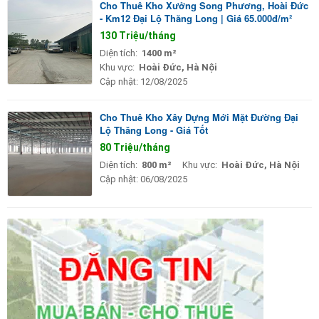
Cho Thuê Kho Xưởng Song Phương, Hoài Đức
- Km12 Đại Lộ Thăng Long | Giá 65.000đ/m²
130 Triệu/tháng
Diện tích:
1400 m²
Khu vực:
Hoài Đức, Hà Nội
Cập nhật:
12/08/2025
Cho Thuê Kho Xây Dựng Mới Mặt Đường Đại
Lộ Thăng Long - Giá Tốt
80 Triệu/tháng
Diện tích:
800 m²
Khu vực:
Hoài Đức, Hà Nội
Cập nhật:
06/08/2025