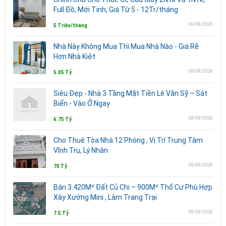
Full Đồ, Mới Tinh, Giá Từ 5 - 12Tr/tháng
08/08/2026
5 Triệu/tháng
Nhà Này Không Mua Thì Mua Nhà Nào - Giá Rẽ
Hơn Nhà Kiệt
08/08/2026
5.05 Tỷ
Siêu Đẹp - Nhà 3 Tầng Mặt Tiền Lê Văn Sỹ – Sát
Biển - Vào Ở Ngay
08/08/2026
6.75 Tỷ
Cho Thuê Tòa Nhà 12 Phòng , Vị Trí Trung Tâm
Vĩnh Trụ, Lý Nhân
08/08/2026
70 Tỷ
Bán 3.420M² Đất Củ Chi – 900M² Thổ Cư Phù Hợp
Xây Xưởng Mini , Làm Trang Trại
08/08/2026
7.5 Tỷ