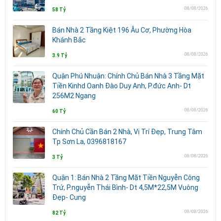
08/08/2026
58 Tỷ
Bán Nhà 2 Tầng Kiệt 196 Âu Cơ, Phường Hòa
Khánh Bắc
08/08/2026
3.9 Tỷ
Quận Phú Nhuận: Chính Chủ Bán Nhà 3 Tầng Mặt
Tiền Kinhd Oanh Đào Duy Anh, P.đức Anh- Dt
256M2 Ngang
08/08/2026
60 Tỷ
Chính Chủ Cần Bán 2 Nhà, Vị Trí Đẹp, Trung Tâm
Tp Sơn La, 0396818167
08/08/2026
3 Tỷ
Quận 1: Bán Nhà 2 Tầng Mặt Tiền Nguyễn Công
Trứ, P.nguyễn Thái Bình- Dt 4,5M*22,5M Vuông
Đẹp- Cung
08/08/2026
82 Tỷ