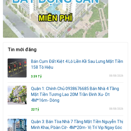
Tin mới đăng
Bán Cụm Đất Kiệt 4 Lô Liền Kề Sau Lưng Mặt Tiền
158 Tô Hiệu
08/08/2026
3.59 Tỷ
Quận 1: Chính Chủ 0938676685 Bán Nhà 4 Tầng
Mặt Tiền Tương Lao 20M Trần Đình Xu- Dt
4M*16m- Dòng
08/08/2026
22 Tỷ
Quận 3: Bán Tòa Nhà 7 Tầng Mặt Tiền Nguyễn Thị
Minh Khai, P.bàn Cờ- 4M*20m- Vị Trí Vip Ngay Góc