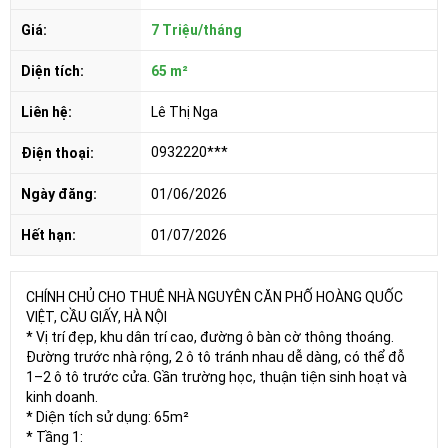
Giá:
7 Triệu/tháng
Diện tích:
65 m²
Liên hệ:
Lê Thị Nga
0932220***
Điện thoại:
Ngày đăng:
01/06/2026
Hết hạn:
01/07/2026
CHÍNH CHỦ CHO THUÊ NHÀ NGUYÊN CĂN PHỐ HOÀNG QUỐC
VIỆT, CẦU GIẤY, HÀ NỘI
* Vị trí đẹp, khu dân trí cao, đường ô bàn cờ thông thoáng.
Đường trước nhà rộng, 2 ô tô tránh nhau dễ dàng, có thể đỗ
1–2 ô tô trước cửa. Gần trường học, thuận tiện sinh hoạt và
kinh doanh.
* Diện tích sử dụng: 65m²
* Tầng 1: