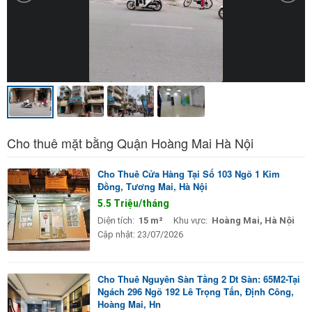
Cho thuê mặt bằng Quận Hoàng Mai Hà Nội
Cho Thuê Cửa Hàng Tại Số 103 Ngõ 1 Kim
Đồng, Tương Mai, Hà Nội
5.5 Triệu/tháng
Diện tích:
15 m²
Khu vực:
Hoàng Mai, Hà Nội
Cập nhật:
23/07/2026
Cho Thuê Nguyên Sàn Tầng 2 Dt Sàn: 65M2-Tại
Ngách 296 Ngõ 192 Lê Trọng Tấn, Định Công,
Hoàng Mai, Hn