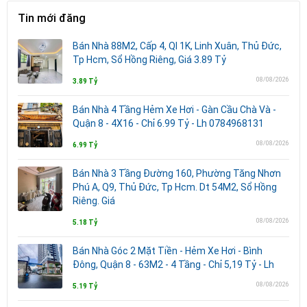
Tin mới đăng
Bán Nhà 88M2, Cấp 4, Ql 1K, Linh Xuân, Thủ Đức,
Tp Hcm, Sổ Hồng Riêng, Giá 3.89 Tỷ
08/08/2026
3.89 Tỷ
Bán Nhà 4 Tầng Hẻm Xe Hơi - Gàn Cầu Chà Và -
Quận 8 - 4X16 - Chỉ 6.99 Tỷ - Lh 0784968131
08/08/2026
6.99 Tỷ
Bán Nhà 3 Tầng Đường 160, Phường Tăng Nhơn
Phú A, Q9, Thủ Đức, Tp Hcm. Dt 54M2, Sổ Hồng
Riêng. Giá
08/08/2026
5.18 Tỷ
Bán Nhà Góc 2 Mặt Tiền - Hẻm Xe Hơi - Bình
Đông, Quận 8 - 63M2 - 4 Tầng - Chỉ 5,19 Tỷ - Lh
08/08/2026
5.19 Tỷ