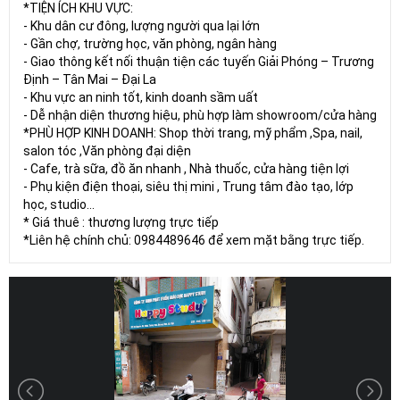
*TIỆN ÍCH KHU VỰC:
- Khu dân cư đông, lượng người qua lại lớn
- Gần chợ, trường học, văn phòng, ngân hàng
- Giao thông kết nối thuận tiện các tuyến Giải Phóng – Trương
Định – Tân Mai – Đại La
- Khu vực an ninh tốt, kinh doanh sầm uất
- Dễ nhận diện thương hiệu, phù hợp làm showroom/cửa hàng
*PHÙ HỢP KINH DOANH: Shop thời trang, mỹ phẩm ,Spa, nail,
salon tóc ,Văn phòng đại diện
- Cafe, trà sữa, đồ ăn nhanh , Nhà thuốc, cửa hàng tiện lợi
- Phụ kiện điện thoại, siêu thị mini , Trung tâm đào tạo, lớp
học, studio…
* Giá thuê : thương lượng trực tiếp
*Liên hệ chính chủ: 0984489646 để xem mặt bằng trực tiếp.