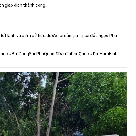
ch giao dịch thành công.
ốt lành và sớm sở hữu được tài sản giá trị tại đảo ngọc Phú
Quoc #BatDongSanPhuQuoc #DauTuPhuQuoc #DatHamNinh