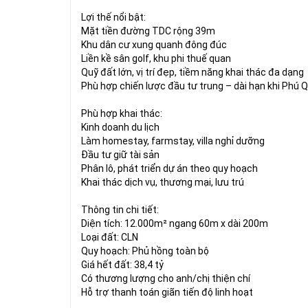
Lợi thế nổi bật:
Mặt tiền đường TDC rộng 39m
Khu dân cư xung quanh đông đúc
Liền kề sân golf, khu phi thuế quan
Quỹ đất lớn, vị trí đẹp, tiềm năng khai thác đa dạng
Phù hợp chiến lược đầu tư trung – dài hạn khi Phú Qu
Phù hợp khai thác:
Kinh doanh du lịch
Làm homestay, farmstay, villa nghỉ dưỡng
Đầu tư giữ tài sản
Phân lô, phát triển dự án theo quy hoạch
Khai thác dịch vụ, thương mại, lưu trú
Thông tin chi tiết:
Diện tích: 12.000m² ngang 60m x dài 200m
Loại đất: CLN
Quy hoạch: Phủ hồng toàn bộ
Giá hết đất: 38,4 tỷ
Có thương lượng cho anh/chị thiện chí
Hỗ trợ thanh toán giãn tiến độ linh hoạt