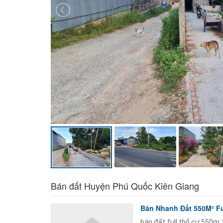
Bán đất Huyện Phú Quốc Kiên Giang
Bán Nhanh Đất 550M² Fu
bán đất full thổ cư 550m 