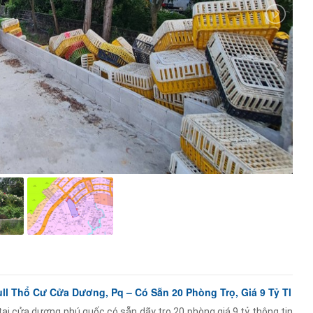
ll Thổ Cư Cửa Dương, Pq – Có Sẵn 20 Phòng Trọ, Giá 9 Tỷ Tl
tại cửa dương phú quốc có sẵn dãy trọ 20 phòng giá 9 tỷ thông tin