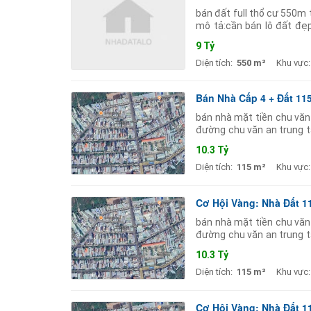
bán đất full thổ cư 550m 
mô tả:cần bán lô đất đẹp
cư).trên đất có sẵn dãy t
9 Tỷ
Diện tích:
550 m²
Khu vực:
Bán Nhà Cấp 4 + Đất 11
bán nhà mặt tiền chu văn
đường chu văn an trung t
hợp xây dựng nhà ở hoặc k
10.3 Tỷ
Diện tích:
115 m²
Khu vực:
Cơ Hội Vàng: Nhà Đất 1
bán nhà mặt tiền chu văn
đường chu văn an trung t
hợp xây dựng nhà ở hoặc k
10.3 Tỷ
Diện tích:
115 m²
Khu vực:
Cơ Hội Vàng: Nhà Đất 1