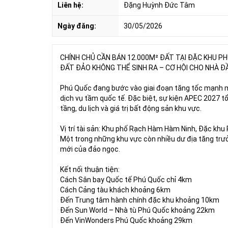
Liên hệ:
Đặng Huỳnh Đức Tâm
Ngày đăng:
30/05/2026
CHÍNH CHỦ CẦN BÁN 12.000M² ĐẤT TẠI ĐẶC KHU P
ĐẤT ĐẢO KHÔNG THỂ SINH RA – CƠ HỘI CHO NHÀ ĐẦ
Phú Quốc đang bước vào giai đoạn tăng tốc mạnh mẽ
dịch vụ tầm quốc tế. Đặc biệt, sự kiện APEC 2027 t
tầng, du lịch và giá trị bất động sản khu vực.
Vị trí tài sản: Khu phố Rạch Hàm Hàm Ninh, Đặc khu
Một trong những khu vực còn nhiều dư địa tăng trư
mới của đảo ngọc.
Kết nối thuận tiện:
Cách Sân bay Quốc tế Phú Quốc chỉ 4km
Cách Cảng tàu khách khoảng 6km
Đến Trung tâm hành chính đặc khu khoảng 10km
Đến Sun World – Nhà tù Phú Quốc khoảng 22km
Đến VinWonders Phú Quốc khoảng 29km