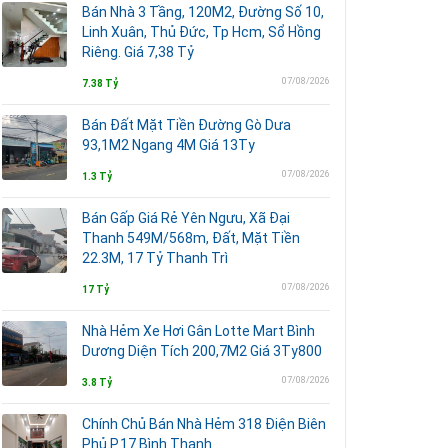
Bán Nhà 3 Tầng, 120M2, Đường Số 10,
Linh Xuân, Thủ Đức, Tp Hcm, Sổ Hồng
Riêng. Giá 7,38 Tỷ
07/08/2026
7.38 Tỷ
Bán Đất Mặt Tiền Đường Gò Dưa
93,1M2 Ngang 4M Giá 13Ty
07/08/2026
1.3 Tỷ
Bán Gấp Giá Rẻ Yên Ngưu, Xã Đại
Thanh 549M/568m, Đất, Mặt Tiền
22.3M, 17 Tỷ Thanh Trì
07/08/2026
17 Tỷ
Nhà Hẻm Xe Hơi Gân Lotte Mart Bình
Dương Diện Tích 200,7M2 Giá 3Ty800
07/08/2026
3.8 Tỷ
Chính Chủ Bán Nhà Hẻm 318 Điện Biên
Phủ P.17 Bình Thạnh