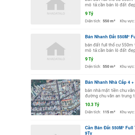
mô tả:cần bán lô đất đẹp
cư).trên đất có sẵn dãy t
9 Tỷ
Diện tích:
550 m²
Khu vực:
Bán Nhanh Đất 550M² Fu
bán đất full thổ cư 550m 
mô tả:cần bán lô đất đẹp
cư).trên đất có sẵn dãy t
9 Tỷ
Diện tích:
550 m²
Khu vực:
Bán Nhanh Nhà Cấp 4 + 
bán nhà mặt tiền chu văn
đường chu văn an trung t
hợp xây dựng nhà ở hoặc k
10.3 Tỷ
Diện tích:
115 m²
Khu vực:
Cần Bán Đất 550M² Full
9Ty