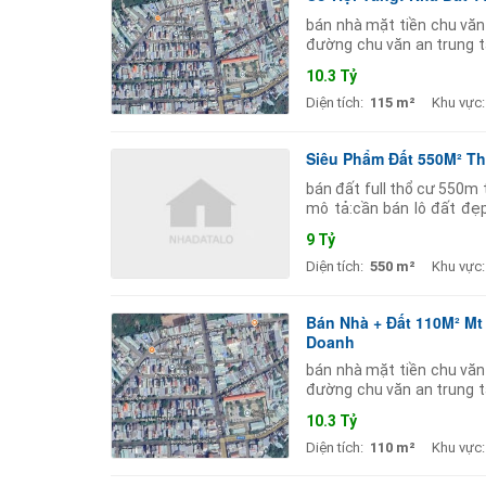
bán nhà mặt tiền chu văn
đường chu văn an trung t
hợp xây dựng nhà ở hoặc k
10.3 Tỷ
Diện tích:
115 m²
Khu vực:
Siêu Phẩm Đất 550M² T
bán đất full thổ cư 550m 
mô tả:cần bán lô đất đẹp
cư).trên đất có sẵn dãy t
9 Tỷ
Diện tích:
550 m²
Khu vực:
Bán Nhà + Đất 110M² Mt
Doanh
bán nhà mặt tiền chu văn
đường chu văn an trung t
hợp xây dựng nhà ở hoặc k
10.3 Tỷ
Diện tích:
110 m²
Khu vực: