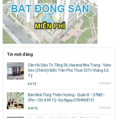
Tin mới đăng
Căn Hộ Siêu To Tầng 26; Havana Nha Trang - View
Xéo (Chếch) Biển Trần Phú Thuê 25Tr/tháng 5,5
Tỷ
10/08/2026
5.5 Tỷ
Bán Nhà Tùng Thiện Vương - Quận 8 – 57M2–
5Pn– Chỉ 4.99 Tỷ- Gọi Ngay 0784968131
10/08/2026
4.99 Tỷ