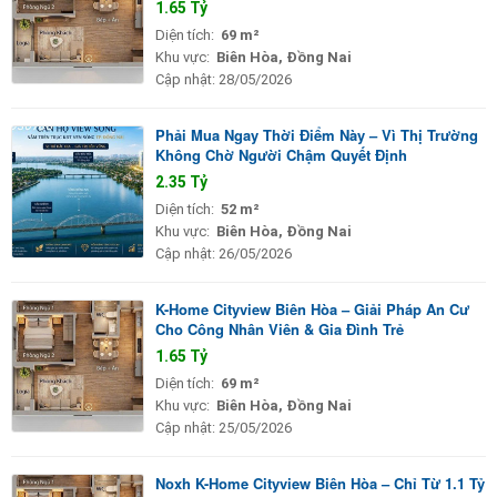
1.65 Tỷ
Diện tích:
69 m²
Khu vực:
Biên Hòa, Đồng Nai
Cập nhật:
28/05/2026
Phải Mua Ngay Thời Điểm Này – Vì Thị Trường
Không Chờ Người Chậm Quyết Định
2.35 Tỷ
Diện tích:
52 m²
Khu vực:
Biên Hòa, Đồng Nai
Cập nhật:
26/05/2026
K-Home Cityview Biên Hòa – Giải Pháp An Cư
Cho Công Nhân Viên & Gia Đình Trẻ
1.65 Tỷ
Diện tích:
69 m²
Khu vực:
Biên Hòa, Đồng Nai
Cập nhật:
25/05/2026
Noxh K-Home Cityview Biên Hòa – Chỉ Từ 1.1 Tỷ