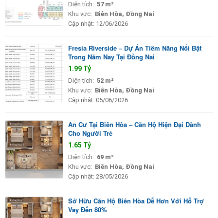
Diện tích:
57 m²
Khu vực:
Biên Hòa, Đồng Nai
Cập nhật:
12/06/2026
Fresia Riverside – Dự Án Tiềm Năng Nổi Bật
Trong Năm Nay Tại Đồng Nai
1.99 Tỷ
Diện tích:
52 m²
Khu vực:
Biên Hòa, Đồng Nai
Cập nhật:
05/06/2026
An Cư Tại Biên Hòa – Căn Hộ Hiện Đại Dành
Cho Người Trẻ
1.65 Tỷ
Diện tích:
69 m²
Khu vực:
Biên Hòa, Đồng Nai
Cập nhật:
28/05/2026
Sở Hữu Căn Hộ Biên Hòa Dễ Hơn Với Hỗ Trợ
Vay Đến 80%