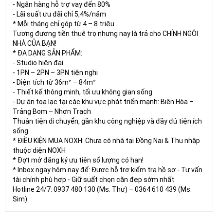
- Ngân hàng hỗ trợ vay đến 80%
- Lãi suất ưu đãi chỉ 5,4%/năm
* Mỗi tháng chỉ góp từ 4 – 8 triệu
Tương đương tiền thuê trọ nhưng nay là trả cho CHÍNH NGÔI
NHÀ CỦA BẠN!
* ĐA DẠNG SẢN PHẨM:
- Studio hiện đại
- 1PN – 2PN – 3PN tiện nghi
- Diện tích từ 36m² – 84m²
- Thiết kế thông minh, tối ưu không gian sống
- Dự án tọa lạc tại các khu vực phát triển mạnh: Biên Hòa –
Trảng Bom – Nhơn Trạch
Thuận tiện di chuyển, gần khu công nghiệp và đầy đủ tiện ích
sống.
* ĐIỀU KIỆN MUA NOXH: Chưa có nhà tại Đồng Nai & Thu nhập
thuộc diện NOXH
* Đợt mở đăng ký ưu tiên số lượng có hạn!
* Inbox ngay hôm nay để: Được hỗ trợ kiểm tra hồ sơ - Tư vấn
tài chính phù hợp - Giữ suất chọn căn đẹp sớm nhất
Hotline 24/7: 0937 480 130 (Ms. Thư) – 0364 610 439 (Ms.
Sim)