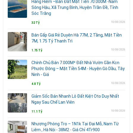
Hàng Hiếm –Bán Đất Mặt Tiền 70.000M -Nam
Sông Hậu, Xã Trung Bình, Huyện Trần Đề, Tỉnh
Sóc Trăng
10/08/2026
32 Tỷ
Bán Gấp Giá Rẻ Duyên Hà 77M, 2 Tầng, Mặt Tiền
7M, 1.75 Tỷ Thanh Trì
10/08/2026
1.75 Tỷ
Chính Chủ Bán 7.000M² Đất Nhà Vườn Gần Kcn
Phước Đông – Mặt Tiền 54M - Huyện Gò Dầu, Tây
Ninh - Giá
10/08/2026
4.8 Tỷ
Giảm Sốc Bán Nhanh Lô Đất Kiệt Oto Duy Nhất
Ngay Sau Chế Lan Viên
10/08/2026
11.1 Tỷ
Nhượng Phòng Trọ – 1N1k Tại Đại Mỗ, Nam Từ
Liêm , Hà Nội - 38M2 - Giá Chỉ 4Tr900