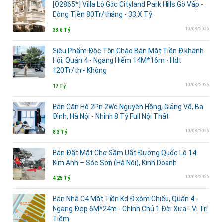
[O2865*] Villa Lô Góc Cityland Park Hills Gò Vấp -
Dòng Tiền 80Tr/tháng - 33.X Tỷ
10/08/2026
33.6 Tỷ
Siêu Phẩm Độc Tôn Chào Bán Mặt Tiền Đ.khánh
Hội, Quận 4 - Ngang Hiếm 14M*16m - Hdt
120Tr/th - Không
10/08/2026
17 Tỷ
Bán Căn Hộ 2Pn 2Wc Nguyên Hồng, Giảng Võ, Ba
Đình, Hà Nội - Nhỉnh 8 Tỷ Full Nội Thất
10/08/2026
8.3 Tỷ
Bán Đất Mặt Chợ Sầm Uất Đường Quốc Lộ 14
Kim Anh – Sóc Sơn (Hà Nội), Kinh Doanh
10/08/2026
4.25 Tỷ
Bán Nhà C4 Mặt Tiền Kd Đ.xóm Chiếu, Quận 4 -
Ngang Đẹp 6M*24m - Chính Chủ 1 Đời Xưa - Vị Trí
Tiềm