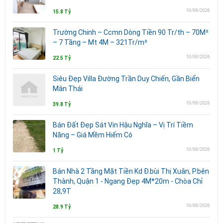
10/08/2026
15.8 Tỷ
Trường Chinh – Ccmn Dòng Tiền 90 Tr/th – 70M²
– 7 Tầng – Mt 4M – 321Tr/m²
10/08/2026
22.5 Tỷ
Siêu Đẹp Villa Đường Trần Duy Chiến, Gần Biển
Mân Thái
10/08/2026
39.8 Tỷ
Bán Đất Đẹp Sát Vin Hậu Nghĩa – Vị Trí Tiềm
Năng – Giá Mềm Hiếm Có
10/08/2026
1 Tỷ
Bán Nhà 2 Tầng Mặt Tiền Kd Đ.bùi Thị Xuân, P.bên
Thành, Quận 1 - Ngang Đẹp 4M*20m - Chòa Chỉ
28,9T
10/08/2026
28.9 Tỷ