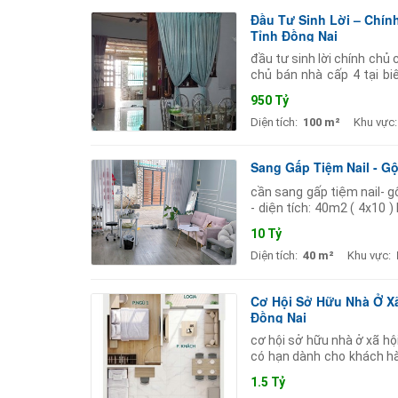
Đầu Tư Sinh Lời – Chín
Tỉnh Đồng Nai
đầu tư sinh lời chính chủ
chủ bán nhà cấp 4 tại bi
đồng nai diện tích: 100m .
950 Tỷ
Diện tích:
100 m²
Khu vực:
Sang Gấp Tiệm Nail - G
cần sang gấp tiệm nail- g
- diện tích: 40m2 ( 4x10 ) 
thuận tiện dễ dàng. khu d
10 Tỷ
Diện tích:
40 m²
Khu vực:
Cơ Hội Sở Hữu Nhà Ở Xã
Đồng Nai
cơ hội sở hữu nhà ở xã hộ
có hạn dành cho khách h
25% giá trị căn hộ) là đã c
1.5 Tỷ