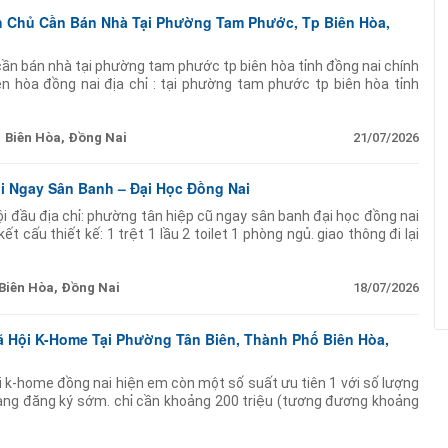
h Chủ Cần Bán Nhà Tại Phường Tam Phước, Tp Biên Hòa,
 cần bán nhà tại phường tam phước tp biên hòa tỉnh đồng nai chính
ên hòa đồng nai địa chỉ : tại phường tam phước tp biên hòa tỉnh
 giá bán: 950
Biên Hòa, Đồng Nai
21/07/2026
ội Ngay Sân Banh – Đại Học Đồng Nai
ội đầu địa chỉ: phường tân hiệp cũ ngay sân banh đại học đồng nai
kết cấu thiết kế: 1 trệt 1 lầu 2 toilet 1 phòng ngủ. giao thông đi lại
ân
Biên Hòa, Đồng Nai
18/07/2026
 Hội K-Home Tại Phường Tân Biên, Thành Phố Biên Hòa,
i k-home đồng nai hiện em còn một số suất ưu tiên 1 với số lượng
àng đăng ký sớm. chỉ cần khoảng 200 triệu (tương đương khoảng
ó thể bắt