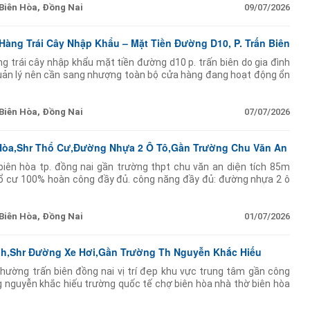
Biên Hòa, Đồng Nai
09/07/2026
ng Trái Cây Nhập Khẩu – Mặt Tiền Đường D10, P. Trấn Biên
 trái cây nhập khẩu mặt tiền đường d10 p. trấn biên do gia đình
uản lý nên cần sang nhượng toàn bộ cửa hàng đang hoạt động ổn
- diện tích: 72m - mặt tiền
Biên Hòa, Đồng Nai
07/07/2026
 Hòa,Shr Thổ Cư,Đường Nhựa 2 Ô Tô,Gần Trường Chu Văn An
biên hòa tp. đồng nai gần trường thpt chu văn an diện tích 85m
hổ cư 100% hoàn công đầy đủ. công năng đầy đủ: đường nhựa 2 ô
g ngủ ️ phòng
Biên Hòa, Đồng Nai
01/07/2026
nh,Shr Đường Xe Hơi,Gần Trường Th Nguyễn Khắc Hiếu
hường trấn biên đồng nai vị trí đẹp khu vực trung tâm gần công
ng nguyễn khắc hiếu trường quốc tế chợ biên hòa nhà thờ biên hòa
h... diện tích: 50m (3m x