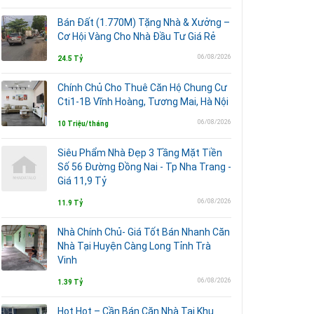
Bán Đất (1.770M) Tặng Nhà & Xưởng –
Cơ Hội Vàng Cho Nhà Đầu Tư Giá Rẻ
06/08/2026
24.5 Tỷ
Chính Chủ Cho Thuê Căn Hộ Chung Cư
Cti1-1B Vĩnh Hoàng, Tương Mai, Hà Nội
06/08/2026
10 Triệu/tháng
Siêu Phẩm Nhà Đẹp 3 Tầng Mặt Tiền
Số 56 Đường Đồng Nai - Tp Nha Trang -
Giá 11,9 Tỷ
06/08/2026
11.9 Tỷ
Nhà Chính Chủ- Giá Tốt Bán Nhanh Căn
Nhà Tại Huyện Càng Long Tỉnh Trà
Vinh
06/08/2026
1.39 Tỷ
Hot Hot – Cần Bán Căn Nhà Tại Khu