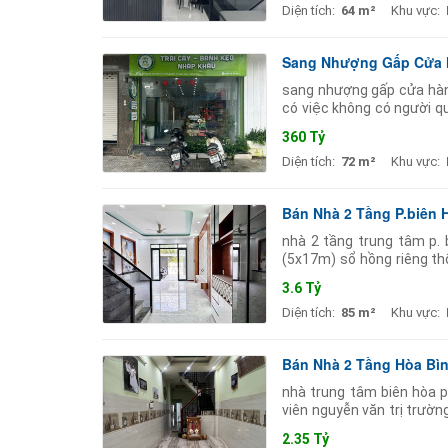
Diện tích:
64 m²
Khu vực:
Sang Nhượng Gấp Cửa Hà
sang nhượng gấp cửa hàng
có việc không có người q
định. thông tin cửa hàng: 
360 Tỷ
Diện tích:
72 m²
Khu vực:
Bán Nhà 2 Tầng P.biên
nhà 2 tầng trung tâm p. 
(5x17m) sổ hồng riêng t
tô sân đậu xe hơi ️ 3 phòn
3.6 Tỷ
Diện tích:
85 m²
Khu vực:
Bán Nhà 2 Tầng Hòa Bì
nhà trung tâm biên hòa p
viên nguyễn văn trị trườ
lẫu tôm 5 ri đầy đủ tiện íc
2.35 Tỷ