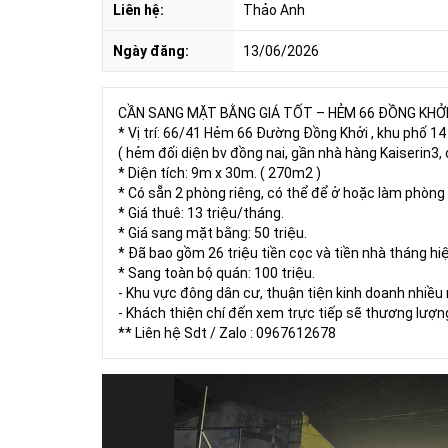
Liên hệ:
Thảo Anh
Ngày đăng:
13/06/2026
CẦN SANG MẶT BẰNG GIÁ TỐT – HẺM 66 ĐỒNG KHỞI,
* Vị trí: 66/41 Hẻm 66 Đường Đồng Khởi , khu phố 1
( hẻm đối diện bv đồng nai, gần nhà hàng Kaiserin3, 
* Diện tích: 9m x 30m. ( 270m2 )
* Có sẵn 2 phòng riêng, có thể để ở hoặc làm phòng 
* Giá thuê: 13 triệu/tháng.
* Giá sang mặt bằng: 50 triệu.
* Đã bao gồm 26 triệu tiền cọc và tiền nhà tháng hi
* Sang toàn bộ quán: 100 triệu.
- Khu vực đông dân cư, thuận tiện kinh doanh nhiều
- Khách thiện chí đến xem trực tiếp sẽ thương lượn
** Liên hệ Sdt / Zalo : 0967612678