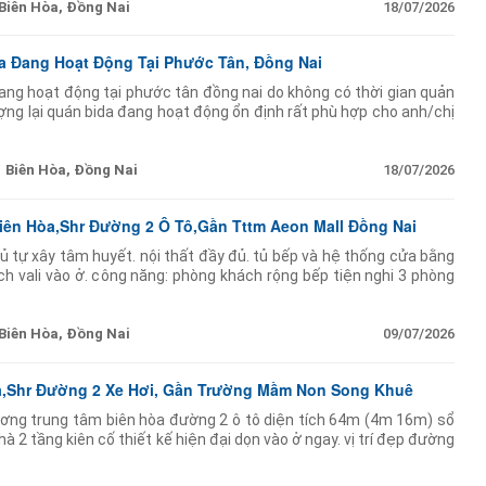
Biên Hòa, Đồng Nai
18/07/2026
 Đang Hoạt Động Tại Phước Tân, Đồng Nai
ng hoạt động tại phước tân đồng nai do không có thời gian quản
ợng lại quán bida đang hoạt động ổn định rất phù hợp cho anh/chị
 ngay. diện tích quán : 280m2 (
Biên Hòa, Đồng Nai
18/07/2026
iên Hòa,Shr Đường 2 Ô Tô,Gần Tttm Aeon Mall Đồng Nai
ủ tự xây tâm huyết. nội thất đầy đủ. tủ bếp và hệ thống cửa bằng
ch vali vào ở. công năng: phòng khách rộng bếp tiện nghi 3 phòng
 trệt phù hợp
Biên Hòa, Đồng Nai
09/07/2026
òa,Shr Đường 2 Xe Hơi, Gần Trường Mầm Non Song Khuê
ương trung tâm biên hòa đường 2 ô tô diện tích 64m (4m 16m) sổ
à 2 tầng kiên cố thiết kế hiện đại dọn vào ở ngay. vị trí đẹp đường
 hòa (bửu hòa