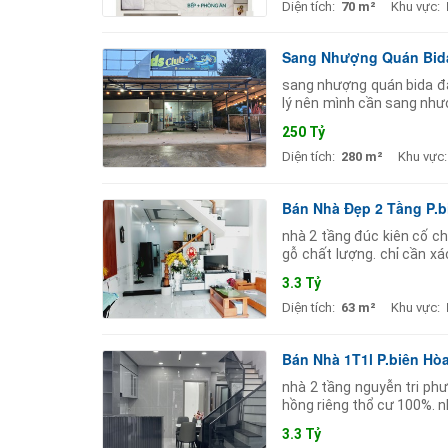
Diện tích:
70 m²
Khu vực:
Sang Nhượng Quán Bida
sang nhượng quán bida đa
lý nên mình cần sang như
muốn đầu tư và kinh doanh
250 Tỷ
Diện tích:
280 m²
Khu vực:
Bán Nhà Đẹp 2 Tầng P.b
nhà 2 tầng đúc kiên cố ch
gỗ chất lượng. chỉ cần xá
ngủ (có 1 phòng ngủ tầng
3.3 Tỷ
Diện tích:
63 m²
Khu vực:
Bán Nhà 1T1l P.biên H
nhà 2 tầng nguyễn tri ph
hồng riêng thổ cư 100%. nh
nguyễn tri phương p. biên
3.3 Tỷ