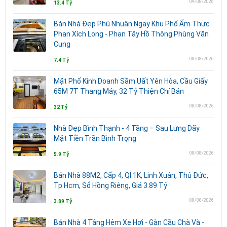
09/08/2026
13.4 Tỷ
Bán Nhà Đẹp Phú Nhuận Ngay Khu Phố Ẩm Thực
Phan Xích Long - Phan Tây Hồ Thông Phùng Văn
Cung
08/08/2026
7.4 Tỷ
Mặt Phố Kinh Doanh Sầm Uất Yên Hòa, Cầu Giấy
65M 7T Thang Máy, 32 Tỷ Thiện Chí Bán
08/08/2026
32 Tỷ
Nhà Đẹp Bình Thạnh - 4 Tầng – Sau Lưng Dãy
Mặt Tiền Trần Bình Trọng
08/08/2026
5.9 Tỷ
Bán Nhà 88M2, Cấp 4, Ql 1K, Linh Xuân, Thủ Đức,
Tp Hcm, Sổ Hồng Riêng, Giá 3.89 Tỷ
08/08/2026
3.89 Tỷ
Bán Nhà 4 Tầng Hẻm Xe Hơi - Gàn Cầu Chà Và -