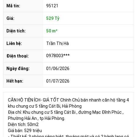
Mã tin:
95121
Giá:
529 Tỷ
Diện tích:
50 m²
Liên hệ:
Trần Thị Hà
0978003***
Điện thoại:
Ngày đăng:
01/06/2026
Hết hạn:
01/07/2026
CĂN HỘ TIỆN ÍCH- GIÁ TỐT Chính Chủ bán nhanh căn hộ tầng 4
khu chung cư 5 tầng Cát Bi, Hải Phòng
Địa chỉ: Khu chung cư 5 tầng Cát Bi , đường Mạc Đĩnh Phúc ,
Phường Hải An , tp Hải Phòng.
Diện tích: 50m2
Giá bán: 529 triệu
- Thiết kế: 3 phòng riêng biệt, thoáng mát và có 2 hành lang có