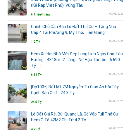
(Kế Rạp Việt Phú), Vũng Tàu
09/08/2026
6 Triệu/tháng
Chính Chủ Cần Bán Lô Đất Thổ Cư – Tặng Nhà
Cấp 4 Tại Phường 9, Mỹ Tho, Tiền Giang
09/08/2026
1.2 Tỷ
Hẻm Xe Hơi Nhà Mới Đẹp Lung Linh Ngay Chợ Tân
Hương - 4X18m -2 Tầng - Nở Hậu Tài Lộc - 6.690
Tỷ Tl
09/08/2026
6.69 Tỷ
[Dp100*] Đất Mt 7M Nguyễn Tư Giản An Hội Tây
Cạnh Sân Golf - 24.X Tỷ
09/08/2026
24.5 Tỷ
Lô Đất Giá Rẻ, Bùi Quang Là, Gò Vấp Full Thổ Cư
Hẻm Ô Tô 42M2 Chỉ Từ 4.2 Tỷ
09/08/2026
4.2 Tỷ