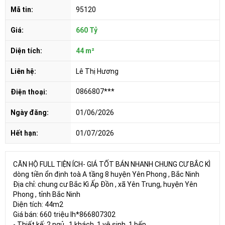
Mã tin:
95120
Giá:
660 Tỷ
Diện tích:
44 m²
Liên hệ:
Lê Thị Hương
0866807***
Điện thoại:
Ngày đăng:
01/06/2026
Hết hạn:
01/07/2026
CĂN HỘ FULL TIỆN ÍCH- GIÁ TỐT BÁN NHANH CHUNG CƯ BẮC KÌ
dòng tiền ổn định toà A tầng 8 huyện Yên Phong , Bắc Ninh
Địa chỉ: chung cư Bắc Kì Ấp Đồn , xã Yên Trung, huyện Yên
Phong , tỉnh Bắc Ninh
Diện tích: 44m2
Giá bán: 660 triệu lh*866807302
- Thiết kế: 2 ngủ , 1 khách, 1 vệ sinh, 1 bếp