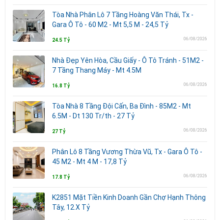
Tòa Nhà Phân Lô 7 Tầng Hoàng Văn Thái, Tx -
Gara Ô Tô - 60 M2 - Mt 5,5 M - 24,5 Tỷ
06/08/2026
24.5 Tỷ
Nhà Đẹp Yên Hòa, Cầu Giấy - Ô Tô Tránh - 51M2 -
7 Tầng Thang Máy - Mt 4.5M
06/08/2026
16.8 Tỷ
Tòa Nhà 8 Tầng Đội Cấn, Ba Đình - 85M2 - Mt
6.5M - Dt 130 Tr/th - 27 Tỷ
06/08/2026
27 Tỷ
Phân Lô 8 Tầng Vương Thừa Vũ, Tx - Gara Ô Tô -
45 M2 - Mt 4 M - 17,8 Tỷ
06/08/2026
17.8 Tỷ
K2851 Mặt Tiền Kinh Doanh Gần Chợ Hạnh Thông
Tây, 12.X Tỷ