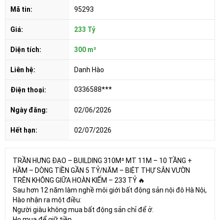
Mã tin:
95293
Giá:
233 Tỷ
Diện tích:
300 m²
Liên hệ:
Danh Hào
0336588***
Điện thoại:
Ngày đăng:
02/06/2026
Hết hạn:
02/07/2026
TRẦN HƯNG ĐẠO – BUILDING 310M² MT 11M – 10 TẦNG +
HẦM – DÒNG TIỀN GẦN 5 TỶ/NĂM – BIỆT THỰ SÂN VƯỜN
TRÊN KHÔNG GIỮA HOÀN KIẾM – 233 TỶ 🔥
Sau hơn 12 năm làm nghề môi giới bất động sản nội đô Hà Nội,
Hào nhận ra một điều:
Người giàu không mua bất động sản chỉ để ở.
Họ mua để giữ tiền.