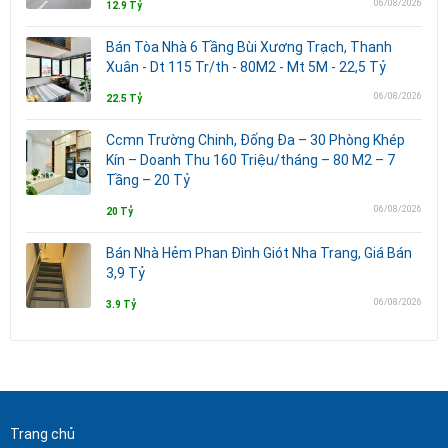
06/08/2026
12.9 Tỷ
Bán Tòa Nhà 6 Tầng Bùi Xương Trạch, Thanh
Xuân - Dt 115 Tr/th - 80M2 - Mt 5M - 22,5 Tỷ
06/08/2026
22.5 Tỷ
Ccmn Trường Chinh, Đống Đa – 30 Phòng Khép
Kín – Doanh Thu 160 Triệu/tháng – 80 M2 – 7
Tầng – 20 Tỷ
06/08/2026
20 Tỷ
Bán Nhà Hẻm Phan Đình Giót Nha Trang, Giá Bán
3,9 Tỷ
06/08/2026
3.9 Tỷ
Trang chủ