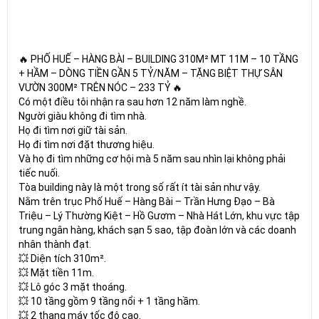
🔥 PHỐ HUẾ – HÀNG BÀI – BUILDING 310M² MT 11M – 10 TẦNG
+ HẦM – DÒNG TIỀN GẦN 5 TỶ/NĂM – TẶNG BIỆT THỰ SÂN
VƯỜN 300M² TRÊN NÓC – 233 TỶ 🔥
Có một điều tôi nhận ra sau hơn 12 năm làm nghề.
Người giàu không đi tìm nhà.
Họ đi tìm nơi giữ tài sản.
Họ đi tìm nơi đặt thương hiệu.
Và họ đi tìm những cơ hội mà 5 năm sau nhìn lại không phải
tiếc nuối.
Tòa building này là một trong số rất ít tài sản như vậy.
Nằm trên trục Phố Huế – Hàng Bài – Trần Hưng Đạo – Bà
Triệu – Lý Thường Kiệt – Hồ Gươm – Nhà Hát Lớn, khu vực tập
trung ngân hàng, khách sạn 5 sao, tập đoàn lớn và các doanh
nhân thành đạt.
💥 Diện tích 310m².
💥 Mặt tiền 11m.
💥 Lô góc 3 mặt thoáng.
💥 10 tầng gồm 9 tầng nổi + 1 tầng hầm.
💥 2 thang máy tốc độ cao.