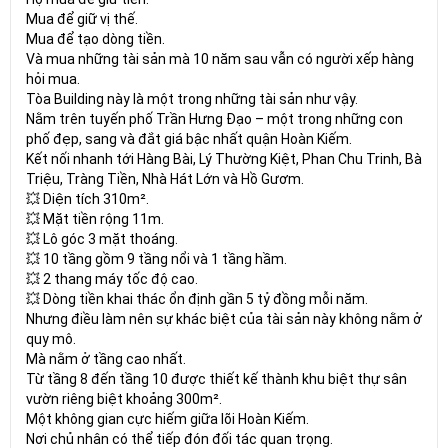
Mua để giữ vị thế.
Mua để tạo dòng tiền.
Và mua những tài sản mà 10 năm sau vẫn có người xếp hàng
hỏi mua.
Tòa Building này là một trong những tài sản như vậy.
Nằm trên tuyến phố Trần Hưng Đạo – một trong những con
phố đẹp, sang và đắt giá bậc nhất quận Hoàn Kiếm.
Kết nối nhanh tới Hàng Bài, Lý Thường Kiệt, Phan Chu Trinh, Bà
Triệu, Tràng Tiền, Nhà Hát Lớn và Hồ Gươm.
💥 Diện tích 310m².
💥 Mặt tiền rộng 11m.
💥 Lô góc 3 mặt thoáng.
💥 10 tầng gồm 9 tầng nổi và 1 tầng hầm.
💥 2 thang máy tốc độ cao.
💥 Dòng tiền khai thác ổn định gần 5 tỷ đồng mỗi năm.
Nhưng điều làm nên sự khác biệt của tài sản này không nằm ở
quy mô.
Mà nằm ở tầng cao nhất.
Từ tầng 8 đến tầng 10 được thiết kế thành khu biệt thự sân
vườn riêng biệt khoảng 300m².
Một không gian cực hiếm giữa lõi Hoàn Kiếm.
Nơi chủ nhân có thể tiếp đón đối tác quan trọng.