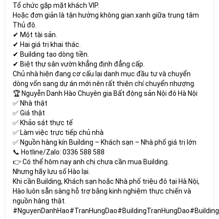
Tổ chức gặp mặt khách VIP.
Hoặc đơn giản là tận hưởng không gian xanh giữa trung tâm
Thủ đô.
✔ Một tài sản.
✔ Hai giá trị khai thác.
✔ Building tạo dòng tiền.
✔ Biệt thự sân vườn khẳng định đẳng cấp.
Chủ nhà hiện đang cơ cấu lại danh mục đầu tư và chuyển
dòng vốn sang dự án mới nên rất thiện chí chuyển nhượng.
🏆 Nguyễn Danh Hào Chuyên gia Bất động sản Nội đô Hà Nội
✅ Nhà thật
✅ Giá thật
✅ Khảo sát thực tế
✅ Làm việc trực tiếp chủ nhà
✅ Nguồn hàng kín Building – Khách sạn – Nhà phố giá trị lớn
📞 Hotline/Zalo: 0336 588 588
👉 Có thể hôm nay anh chị chưa cần mua Building.
Nhưng hãy lưu số Hào lại.
Khi cần Building, Khách sạn hoặc Nhà phố triệu đô tại Hà Nội,
Hào luôn sẵn sàng hỗ trợ bằng kinh nghiệm thực chiến và
nguồn hàng thật.
#NguyenDanhHao#TranHungDao#BuildingTranHungDao#Building