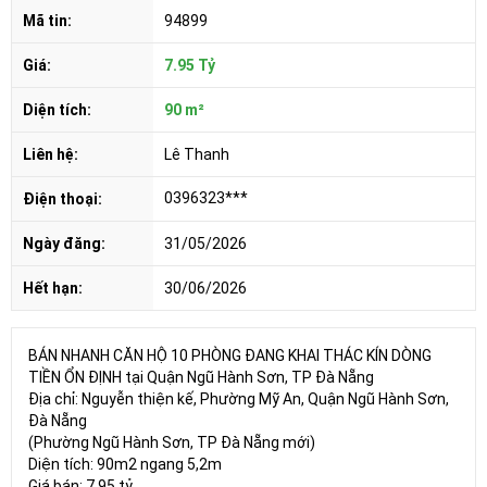
Mã tin:
94899
Giá:
7.95 Tỷ
Diện tích:
90 m²
Liên hệ:
Lê Thanh
0396323***
Điện thoại:
Ngày đăng:
31/05/2026
Hết hạn:
30/06/2026
BÁN NHANH CĂN HỘ 10 PHÒNG ĐANG KHAI THÁC KÍN DÒNG
TIỀN ỔN ĐỊNH tại Quận Ngũ Hành Sơn, TP Đà Nẵng
Địa chỉ: Nguyễn thiện kế, Phường Mỹ An, Quận Ngũ Hành Sơn,
Đà Nẵng
(Phường Ngũ Hành Sơn, TP Đà Nẵng mới)
Diện tích: 90m2 ngang 5,2m
Giá bán: 7,95 tỷ