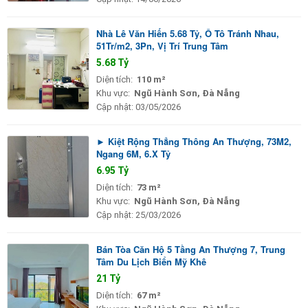
Nhà Lê Văn Hiến 5.68 Tỷ, Ô Tô Tránh Nhau,
51Tr/m2, 3Pn, Vị Trí Trung Tâm
5.68 Tỷ
Diện tích:
110 m²
Khu vực:
Ngũ Hành Sơn, Đà Nẵng
Cập nhật:
03/05/2026
► Kiệt Rộng Thẳng Thông An Thượng, 73M2,
Ngang 6M, 6.X Tỷ
6.95 Tỷ
Diện tích:
73 m²
Khu vực:
Ngũ Hành Sơn, Đà Nẵng
Cập nhật:
25/03/2026
Bán Tòa Căn Hộ 5 Tầng An Thượng 7, Trung
Tâm Du Lịch Biển Mỹ Khê
21 Tỷ
Diện tích:
67 m²