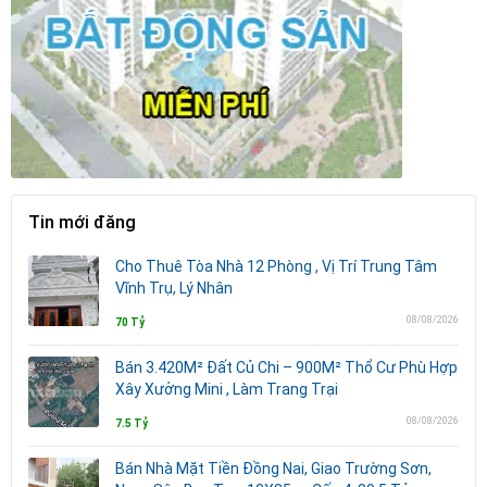
Tin mới đăng
Cho Thuê Tòa Nhà 12 Phòng , Vị Trí Trung Tâm
Vĩnh Trụ, Lý Nhân
08/08/2026
70 Tỷ
Bán 3.420M² Đất Củ Chi – 900M² Thổ Cư Phù Hợp
Xây Xưởng Mini , Làm Trang Trại
08/08/2026
7.5 Tỷ
Bán Nhà Mặt Tiền Đồng Nai, Giao Trường Sơn,