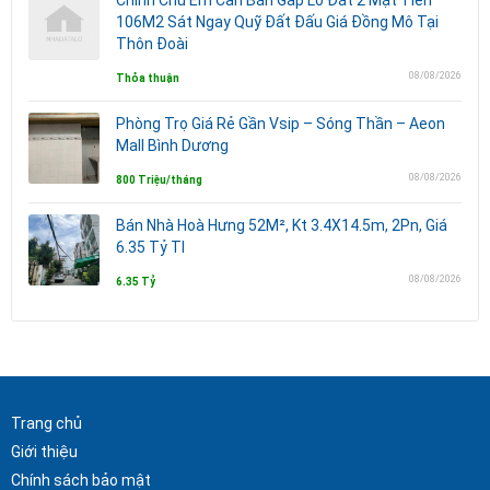
106M2 Sát Ngay Quỹ Đất Đấu Giá Đồng Mô Tại
Thôn Đoài
08/08/2026
Thỏa thuận
Phòng Trọ Giá Rẻ Gần Vsip – Sóng Thần – Aeon
Mall Bình Dương
08/08/2026
800 Triệu/tháng
Bán Nhà Hoà Hưng 52M², Kt 3.4X14.5m, 2Pn, Giá
6.35 Tỷ Tl
08/08/2026
6.35 Tỷ
Trang chủ
Giới thiệu
Chính sách bảo mật