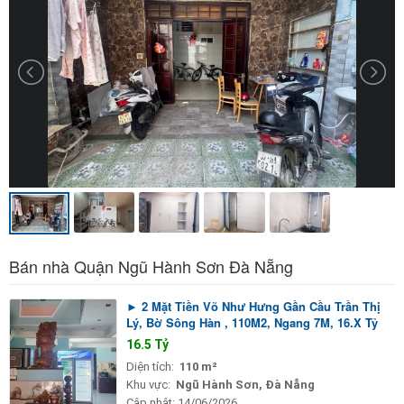
Bán nhà Quận Ngũ Hành Sơn Đà Nẵng
► 2 Mặt Tiền Võ Như Hưng Gần Cầu Trần Thị
Lý, Bờ Sông Hàn , 110M2, Ngang 7M, 16.X Tỷ
16.5 Tỷ
Diện tích:
110 m²
Khu vực:
Ngũ Hành Sơn, Đà Nẵng
Cập nhật:
14/06/2026