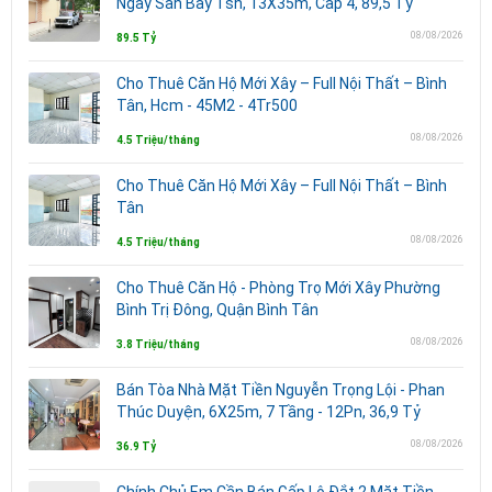
Ngay Sân Bay Tsn, 13X35m, Cấp 4, 89,5 Tỷ
08/08/2026
89.5 Tỷ
Cho Thuê Căn Hộ Mới Xây – Full Nội Thất – Bình
Tân, Hcm - 45M2 - 4Tr500
08/08/2026
4.5 Triệu/tháng
Cho Thuê Căn Hộ Mới Xây – Full Nội Thất – Bình
Tân
08/08/2026
4.5 Triệu/tháng
Cho Thuê Căn Hộ - Phòng Trọ Mới Xây Phường
Bình Trị Đông, Quận Bình Tân
08/08/2026
3.8 Triệu/tháng
Bán Tòa Nhà Mặt Tiền Nguyễn Trọng Lội - Phan
Thúc Duyện, 6X25m, 7 Tầng - 12Pn, 36,9 Tỷ
08/08/2026
36.9 Tỷ
Chính Chủ Em Cần Bán Gấp Lô Đắt 2 Mặt Tiền