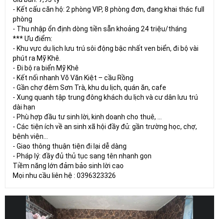
- Kết cấu căn hộ: 2 phòng VIP, 8 phòng đơn, đang khai thác full
phòng
- Thu nhập ổn định dòng tiền sẵn khoảng 24 triệu/tháng
*** Ưu điểm:
- Khu vực du lịch lưu trú sôi động bậc nhất ven biển, đi bộ vài
phút ra Mỹ Khê.
- Đi bộ ra biển Mỹ Khê
- Kết nối nhanh Võ Văn Kiệt – cầu Rồng
- Gần chợ đêm Sơn Trà, khu du lịch, quán ăn, cafe
- Xung quanh tập trung đông khách du lịch và cư dân lưu trú
dài hạn
- Phù hợp đầu tư sinh lời, kinh doanh cho thuê, …
- Các tiện ích về an sinh xã hội đầy đủ: gần trường học, chợ,
bệnh viện…
- Giao thông thuận tiện đi lại dễ dàng
- Pháp lý: đầy đủ thủ tục sang tên nhanh gọn
Tiềm năng lớn đảm bảo sinh lời cao
Mọi nhu cầu liên hệ : 0396323326