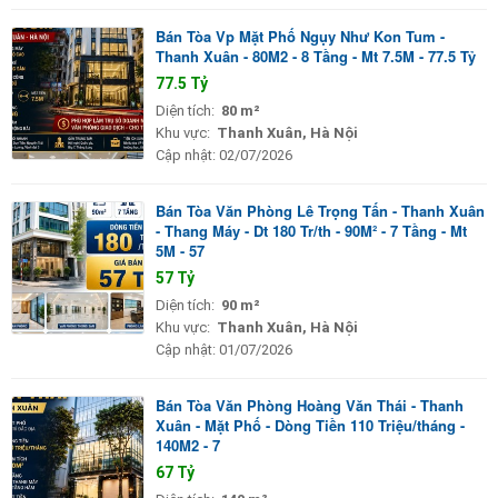
Bán Tòa Vp Mặt Phố Ngụy Như Kon Tum -
Thanh Xuân - 80M2 - 8 Tầng - Mt 7.5M - 77.5 Tỷ
77.5 Tỷ
Diện tích:
80 m²
Khu vực:
Thanh Xuân, Hà Nội
Cập nhật:
02/07/2026
Bán Tòa Văn Phòng Lê Trọng Tấn - Thanh Xuân
- Thang Máy - Dt 180 Tr/th - 90M² - 7 Tầng - Mt
5M - 57
57 Tỷ
Diện tích:
90 m²
Khu vực:
Thanh Xuân, Hà Nội
Cập nhật:
01/07/2026
Bán Tòa Văn Phòng Hoàng Văn Thái - Thanh
Xuân - Mặt Phố - Dòng Tiền 110 Triệu/tháng -
140M2 - 7
67 Tỷ