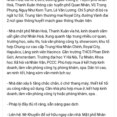
Hoà, Thanh Xuân thông các tuyến phố Quan Nhân, Vũ Trọng
Phụng, Ngụy Như Kom Tum, Lê Văn Lương. Chỉ 5 phút đi bộ ra
ngã tư Sở, Trung tâm thương mại Royal City, đường Vành đai
2 nút giao thông huyết mạch giao thông thuận tiện.
- Nhà mặt phố Nhân Hoà, Thanh Xuân vỉa hè, kinh doanh sầm
uất gần chợ Nhân Hoà; Xung quanh tập trung nhiều cơ quan,
trường học, siêu thị, toà văn phòng công ty, showroom; khu tổ
hợp Chung cư cao cấp Trung Hòa Nhân Chính, Royal City,
Hapulico, Làng sinh viên Hacinco. Gần trường THCS Phan Đình
Giót, Amsterdam. Trường đại học Y Hà Nội, Tự Nhiên, Khoa
học Xã hội và Nhân Văn, PCCC. Phù hợp mua ở kết hợp kinh
doanh, làm văn phòng công ty, phòng khám, spa. Dân trí cao,
an ninh tốt, hàng xóm văn minh lịch sự.
- Nhà dân xây 6 tầng chắc chắn, ô chờ thang máy; thiết kế tối
ưu công năng sử dụng. Căn nhà phù hợp mua ở, kết hợp kinh
doanh, làm văn phòng công ty hoặc phòng khám, spa…
- Pháp lý đầy đủ rõ ràng, sẵn sàng giao dịch.
- Liên hệ: Mr Khuyến để sở hữu ngay căn nhà: Mặt phố Nhân