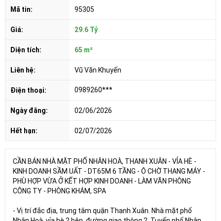
Mã tin:
95305
Giá:
29.6 Tỷ
Diện tích:
65 m²
Liên hệ:
Vũ Văn Khuyến
0989260***
Điện thoại:
Ngày đăng:
02/06/2026
Hết hạn:
02/07/2026
CẦN BÁN NHÀ MẶT PHỐ NHÂN HOÀ, THANH XUÂN - VỈA HÈ -
KINH DOANH SẦM UẤT - DT65M 6 TẦNG - Ô CHỜ THANG MÁY -
PHÙ HỢP VỪA Ở KẾT HỢP KINH DOANH - LÀM VĂN PHÒNG
CÔNG TY - PHÒNG KHÁM, SPA
- Vị trí đắc địa, trung tâm quận Thanh Xuân. Nhà mặt phố
Nhân Hoà, vỉa hè 2 bên, đường giao thông 2. Tuyến phố Nhân