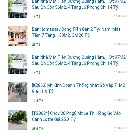
Bán Nhà Mặt Tiền Đường Quảng Hàm, – Dt 97M2,
Sau Qh Còn 56M2, 4 Tầng , 6 Phòng Chỉ 14 Tỷ
09/08/2026
14 Tỷ
Bán Homestay Dòng Tiền Gần 2 Tỷ/ Năm, Mặt
Tiền 7 Tầng, 130M2, Chỉ 26 Tỷ
09/08/2026
26 Tỷ
Bán Nhà Mặt Tiền Đường Quảng Hàm, – Dt 97M2,
Sau Qh Còn 56M2, 4 Tầng , 6 Phòng Chỉ 14 Tỷ
09/08/2026
14 Tỷ
[K2863] Mt Kinh Doanh Thống Nhất Gò Vấp 71M2
Giá 11.X Tỷ
09/08/2026
11.3 Tỷ
[T2862*] Chdv 26 P.ngủ Mt Lê Thị Hồng Gò Vấp
Cạnh Lotte Giá 25.X Tỷ
09/08/2026
25.5 Tỷ