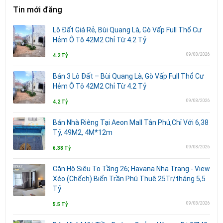
Tin mới đăng
Lô Đất Giá Rẻ, Bùi Quang Là, Gò Vấp Full Thổ Cư
Hẻm Ô Tô 42M2 Chỉ Từ 4.2 Tỷ
09/08/2026
4.2 Tỷ
Bán 3 Lô Đất – Bùi Quang Là, Gò Vấp Full Thổ Cư
Hẻm Ô Tô 42M2 Chỉ Từ 4.2 Tỷ
09/08/2026
4.2 Tỷ
Bán Nhà Riêng Tại Aeon Mall Tân Phú,Chỉ Với 6,38
Tỷ, 49M2, 4M*12m
09/08/2026
6.38 Tỷ
Căn Hộ Siêu To Tầng 26; Havana Nha Trang - View
Xéo (Chếch) Biển Trần Phú Thuê 25Tr/tháng 5,5
Tỷ
09/08/2026
5.5 Tỷ