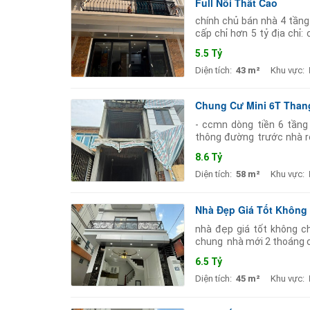
Full Nội Thất Cao
chính chủ bán nhà 4 tầng 
cấp chỉ hơn 5 tỷ địa chỉ:
tầng công năng: 3 phòng
5.5 Tỷ
Diện tích:
43 m²
Khu vực:
Chung Cư Mini 6T Thang
- ccmn dòng tiền 6 tần
thông đường trước nhà r
vực đông dân cư nhiều tiệ
8.6 Tỷ
Diện tích:
58 m²
Khu vực:
Nhà Đẹp Giá Tốt Khôn
nhà đẹp giá tốt không ch
chung ️ nhà mới 2 thoáng 
6.5 Tỷ
Diện tích:
45 m²
Khu vực: