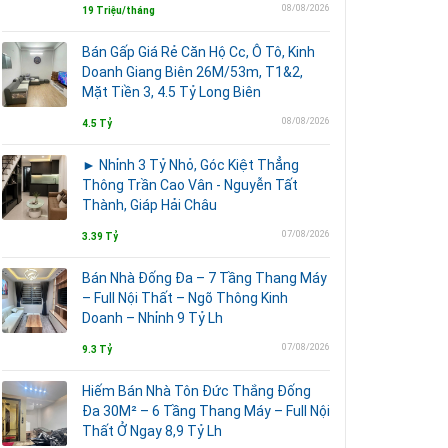
08/08/2026
19 Triệu/tháng
Bán Gấp Giá Rẻ Căn Hộ Cc, Ô Tô, Kinh
Doanh Giang Biên 26M/53m, T1&2,
Mặt Tiền 3, 4.5 Tỷ Long Biên
08/08/2026
4.5 Tỷ
► Nhỉnh 3 Tỷ Nhỏ, Góc Kiệt Thẳng
Thông Trần Cao Vân - Nguyễn Tất
Thành, Giáp Hải Châu
07/08/2026
3.39 Tỷ
Bán Nhà Đống Đa – 7 Tầng Thang Máy
– Full Nội Thất – Ngõ Thông Kinh
Doanh – Nhỉnh 9 Tỷ Lh
07/08/2026
9.3 Tỷ
Hiếm Bán Nhà Tôn Đức Thắng Đống
Đa 30M² – 6 Tầng Thang Máy – Full Nội
Thất Ở Ngay 8,9 Tỷ Lh