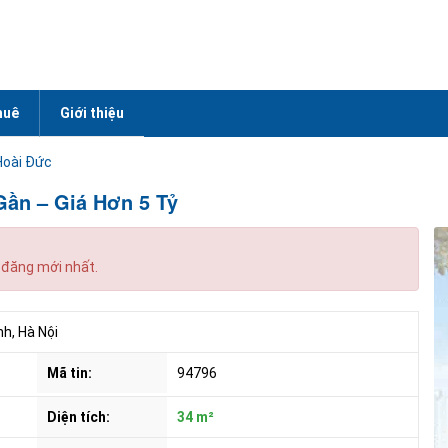
huê
Giới thiệu
Hoài Đức
Gần – Giá Hơn 5 Tỷ
 đăng mới nhất.
, Hà Nội
Mã tin:
94796
Diện tích:
34 m²