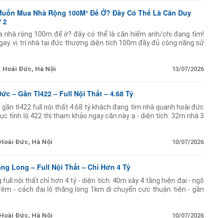
 Muốn Mua Nhà Rộng 100M² Để Ở? Đây Có Thể Là Căn Duy
 2
 nhà rộng 100m để ở? đây có thể là căn hiếm anh/chị đang tìm!
ay. vị trí nhà tại đức thượng diện tích 100m đầy đủ công năng sử
phù hợp gia
Hoài Đức, Hà Nội
13/07/2026
c – Gần Tl422 – Full Nội Thất – 4.68 Tỷ
gần tl422 full nội thất 4.68 tỷ khách đang tìm nhà quanh hoài đức
ục tỉnh lộ 422 thì tham khảo ngay căn này ạ - diện tích: 32m nhà 3
 thất
Hoài Đức, Hà Nội
10/07/2026
ng Long – Full Nội Thất – Chỉ Hơn 4 Tỷ
ll nội thất chỉ hơn 4 tỷ - diện tích: 40m xây 4 tầng hiện đại - ngõ
đêm - cách đại lộ thăng long 1km di chuyển cực thuận tiện - gần
u
Hoài Đức, Hà Nội
10/07/2026