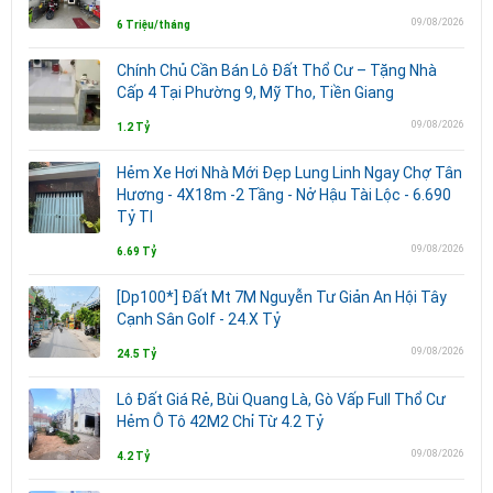
09/08/2026
6 Triệu/tháng
Chính Chủ Cần Bán Lô Đất Thổ Cư – Tặng Nhà
Cấp 4 Tại Phường 9, Mỹ Tho, Tiền Giang
09/08/2026
1.2 Tỷ
Hẻm Xe Hơi Nhà Mới Đẹp Lung Linh Ngay Chợ Tân
Hương - 4X18m -2 Tầng - Nở Hậu Tài Lộc - 6.690
Tỷ Tl
09/08/2026
6.69 Tỷ
[Dp100*] Đất Mt 7M Nguyễn Tư Giản An Hội Tây
Cạnh Sân Golf - 24.X Tỷ
09/08/2026
24.5 Tỷ
Lô Đất Giá Rẻ, Bùi Quang Là, Gò Vấp Full Thổ Cư
Hẻm Ô Tô 42M2 Chỉ Từ 4.2 Tỷ
09/08/2026
4.2 Tỷ