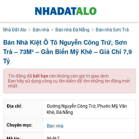
Nhà Đất Alo
Bán nhà
Bán nhà Đà Nẵng
Bán nhà Sơn Trà
Bán Nhà Kiệt Ô Tô Nguyễn Công Trứ, Sơn
Trà – 73M² – Gần Biển Mỹ Khê – Giá Chỉ 7,9
Tỷ
Tin đăng đã
hết hạn
nên không còn giá trị giao dịch.
Bạn hãy sử dụng công cụ tìm kiếm để tìm những tin đăng mới
nhất.
Địa chỉ:
Đường Nguyễn Công Trứ, Phước Mỹ, Văn 
Khê, Đà Nẵng
Chuyên mục:
Bán nhà
Mã tin:
96467