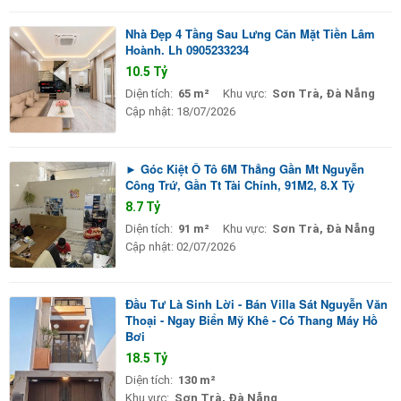
Nhà Đẹp 4 Tầng Sau Lưng Căn Mặt Tiền Lâm
Hoành. Lh 0905233234
10.5 Tỷ
Diện tích:
65 m²
Khu vực:
Sơn Trà, Đà Nẵng
Cập nhật:
18/07/2026
► Góc Kiệt Ô Tô 6M Thẳng Gần Mt Nguyễn
Công Trứ, Gần Tt Tài Chính, 91M2, 8.X Tỷ
8.7 Tỷ
Diện tích:
91 m²
Khu vực:
Sơn Trà, Đà Nẵng
Cập nhật:
02/07/2026
Đầu Tư Là Sinh Lời - Bán Villa Sát Nguyễn Văn
Thoại - Ngay Biển Mỹ Khê - Có Thang Máy Hồ
Bơi
18.5 Tỷ
Diện tích:
130 m²
Khu vực:
Sơn Trà, Đà Nẵng