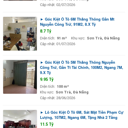
Cập nhật:
02/07/2026
► Góc Kiệt Ô Tô 6M Thẳng Thông Gần Mt
Nguyễn Công Trứ, 91M2, 8.X Tỷ
8.7 Tỷ
Diện tích:
91 m²
Khu vực:
Sơn Trà, Đà Nẵng
Cập nhật:
01/07/2026
► Góc Kiệt Ô Tô 5M Thẳng Thông Nguyễn
Công Trứ, Gần Tt Tài Chính, 100M2, Ngang 7M,
9.X Tỷ
9.95 Tỷ
Diện tích:
100 m²
Khu vực:
Sơn Trà, Đà Nẵng
Cập nhật:
28/06/2026
► Lô Góc Kiệt Ô Tô 6M, Sát Mặt Tiền Phạm Cự
Lượng, 107M2, Ngang 6M, Tặng Nhà 2 Tầng
11.5 Tỷ