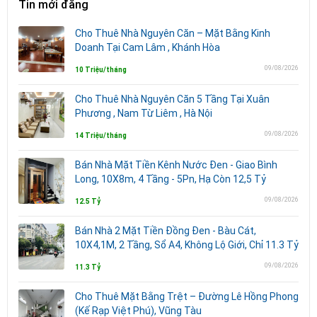
Tin mới đăng
Cho Thuê Nhà Nguyên Căn – Mặt Bằng Kinh
Doanh Tại Cam Lâm , Khánh Hòa
09/08/2026
10 Triệu/tháng
Cho Thuê Nhà Nguyên Căn 5 Tầng Tại Xuân
Phương , Nam Từ Liêm , Hà Nội
09/08/2026
14 Triệu/tháng
Bán Nhà Mặt Tiền Kênh Nước Đen - Giao Bình
Long, 10X8m, 4 Tầng - 5Pn, Hạ Còn 12,5 Tỷ
09/08/2026
12.5 Tỷ
Bán Nhà 2 Mặt Tiền Đồng Đen - Bàu Cát,
10X4,1M, 2 Tầng, Sổ A4, Không Lộ Giới, Chỉ 11.3 Tỷ
09/08/2026
11.3 Tỷ
Cho Thuê Mặt Bằng Trệt – Đường Lê Hồng Phong
(Kế Rạp Việt Phú), Vũng Tàu