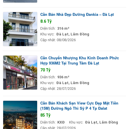
Cần Bán Nhà Đẹp Đường Đankia – Đà Lạt
8.6 Tỷ
Diện tích:
316 m²
Khu vực:
Đà Lạt, Lâm Đồng
Cập nhật:
08/08/2026
Cần Chuyển Nhượng Khu Kinh Doanh Phức
Hợp 936M2 Tại Trung Tâm Đà Lạt
70 Tỷ
Diện tích:
936 m²
Khu vực:
Đà Lạt, Lâm Đồng
Cập nhật:
28/07/2026
Cần Bán Khách Sạn View Cực Đẹp Mặt Tiền
(15M) Đường Ngô Thì Sỹ P 4 Tp Đalat
85 Tỷ
Diện tích:
KXĐ
Khu vực:
Đà Lạt, Lâm Đồng
Cập nhật:
28/07/2026