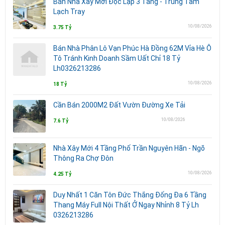
Bán Nhà Xây Mới Độc Lập 3 Tầng - Trung Tâm
Lạch Tray
10/08/2026
3.75 Tỷ
Bán Nhà Phân Lô Vạn Phúc Hà Đồng 62M Vỉa Hè Ô
Tô Tránh Kinh Doanh Sầm Uất Chỉ 18 Tỷ
Lh0326213286
10/08/2026
18 Tỷ
Cần Bán 2000M2 Đất Vườn Đường Xe Tải
10/08/2026
7.6 Tỷ
Nhà Xây Mới 4 Tầng Phố Trần Nguyên Hãn - Ngõ
Thông Ra Chợ Đôn
10/08/2026
4.25 Tỷ
Duy Nhất 1 Căn Tôn Đức Thắng Đống Đa 6 Tầng
Thang Máy Full Nội Thất Ở Ngay Nhỉnh 8 Tỷ Lh
0326213286