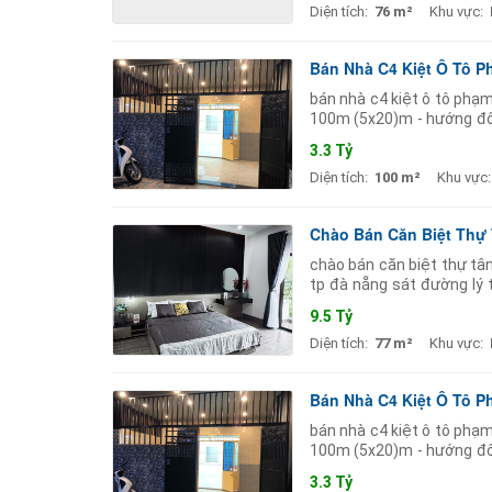
Diện tích:
76 m²
Khu vực:
Bán Nhà C4 Kiệt Ô Tô 
bán nhà c4 kiệt ô tô phạm
100m (5x20)m - hướng đôn
chủ tự xây ở nên kiên cố
3.3 Tỷ
Diện tích:
100 m²
Khu vực:
Chào Bán Căn Biệt Thự 
chào bán căn biệt thự tâ
tp đà nẵng sát đường lý 
5m dtsd: 220m thiết kế sa
9.5 Tỷ
Diện tích:
77 m²
Khu vực:
Bán Nhà C4 Kiệt Ô Tô 
bán nhà c4 kiệt ô tô phạm
100m (5x20)m - hướng đôn
chủ tự xây ở nên kiên cố
3.3 Tỷ