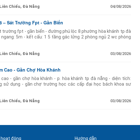
Liên Chiểu, Đà Nẵng
04/08/2026
 – Sát Trường Fpt - Gần Biển
t trường fpt - gần biển - đường phú lộc 8 phường hòa khánh tp đà
m ngang: 5m - kết cấu: 1 5 tầng gác lửng 2 phòng ngủ 2 wc phòng
g năng
Liên Chiểu, Đà Nẵng
03/08/2026
am Cao - Gần Chợ Hòa Khánh
cao - gần chợ hòa khánh - p. hòa khánh tp đà nẵng - diện tích:
g sử dụng - gần chợ trường học các cấp đại học bách khoa sư
khu dân cư
Liên Chiểu, Đà Nẵng
03/08/2026
 hoạt động
Hướng dẫn