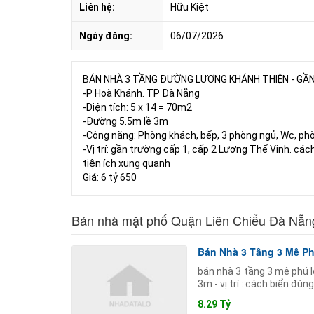
Liên hệ:
Hữu Kiệt
Ngày đăng:
06/07/2026
BÁN NHÀ 3 TẦNG ĐƯỜNG LƯƠNG KHÁNH THIỆN - GẦN
-P Hoà Khánh. TP Đà Nẵng
-Diện tích: 5 x 14 = 70m2
-Đường 5.5m lề 3m
-Công năng: Phòng khách, bếp, 3 phòng ngủ, Wc, phò
-Vị trí: gần trường cấp 1, cấp 2 Lương Thế Vinh. 
tiện ích xung quanh
Giá: 6 tỷ 650
Bán nhà mặt phố Quận Liên Chiểu Đà Nẵn
Bán Nhà 3 Tầng 3 Mê Phú
bán nhà 3 tầng 3 mê phú lộ
3m - vị trí : cách biển đú
8.29 Tỷ