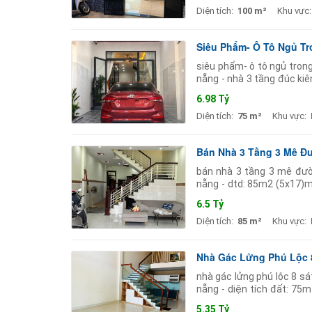
Diện tích:
100 m²
Khu vực:
Siêu Phẩm- Ô Tô Ngủ T
siêu phẩm- ô tô ngủ tron
nẵng - nhà 3 tầng đúc kiê
ngay trung tâm chợ hòa
6.98 Tỷ
Diện tích:
75 m²
Khu vực:
Bán Nhà 3 Tầng 3 Mê Đ
bán nhà 3 tầng 3 mê đườn
nẵng - dtd: 85m2 (5x17)m
sử dụng. nội thất gỗ
6.5 Tỷ
Diện tích:
85 m²
Khu vực:
Nhà Gác Lửng Phú Lộc 8
nhà gác lửng phú lộc 8 sá
nẵng - diện tích đất: 75
khách bếp phòng thờ côn
5.35 Tỷ