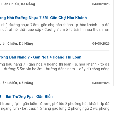
Liên Chiểu, Đà Nẵng
04/08/2026
rong Nhà Đường Nhựa 7,5M -Gần Chợ Hòa Khánh
g nhà đường nhựa 7 5m -gần chợ hòa khánh - p. hòa khánh - tp đà
n cố full nội thất cao cấp - đường 7 5m ô tô tránh nhau thoải mái.
Liên Chiểu, Đà Nẵng
04/08/2026
ường Bàu Năng 7 - Gần Ngã 4 Hoàng Thị Loan
g bàu năng 7 - gần ngã 4 hoàng thị loan - p. hòa khánh - tp đà
 - đường: 5 5m vỉa hè 3m - hướng đông nam. - đầy đủ công năng
Liên Chiểu, Đà Nẵng
04/08/2026
 – Sát Trường Fpt - Gần Biển
t trường fpt - gần biển - đường phú lộc 8 phường hòa khánh tp đà
m ngang: 5m - kết cấu: 1 5 tầng gác lửng 2 phòng ngủ 2 wc phòng
g năng