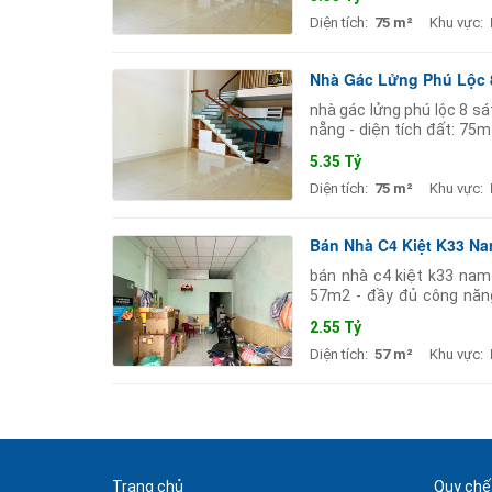
Diện tích:
75 m²
Khu vực:
Nhà Gác Lửng Phú Lộc 8
nhà gác lửng phú lộc 8 sá
nẵng - diện tích đất: 75
khách bếp phòng thờ côn
5.35 Tỷ
Diện tích:
75 m²
Khu vực:
Bán Nhà C4 Kiệt K33 N
bán nhà c4 kiệt k33 nam 
57m2 - đầy đủ công năn
phạm gần kcn hòa khánh 
2.55 Tỷ
Diện tích:
57 m²
Khu vực:
Trang chủ
Quy chế