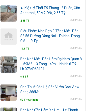
► Kiệt Lý Thái Tổ Thông Lê Duẩn, Gần
Aeonmall, 53M2 Đất, 2.65 Tỷ
06/08/2026
2.65 Tỷ
Siêu Phẩm Nhà Đẹp 3 Tầng Mặt Tiền
Số 56 Đường Đồng Nai - Tp Nha Trang -
Giá 11,9 Tỷ
06/08/2026
11.9 Tỷ
Bán Nhà Mặt Tiền Hẻm Dạ Nam Quận 8
– 69M2 – 3 Tầng - 4Pn – Nhỉnh 6 Tỷ -
Lh 0784968131
06/08/2026
6.6 Tỷ
Cho Thuê Căn Hộ Sân Vườn Góc View
Song 368M²
06/08/2026
50 Triệu/tháng
Bán Nhà Gần Hẻm Xe Hơi – Lê Thành