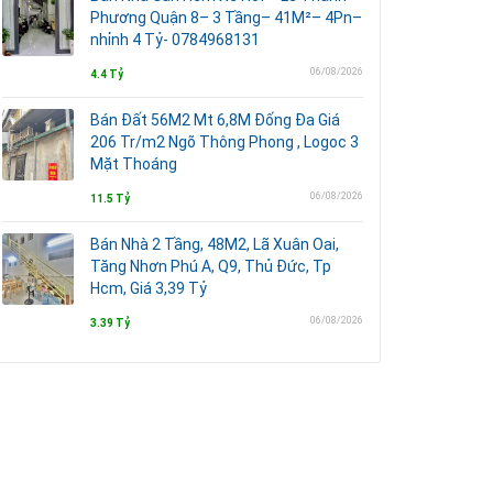
Phương Quận 8– 3 Tầng– 41M²– 4Pn–
nhỉnh 4 Tỷ- 0784968131
06/08/2026
4.4 Tỷ
Bán Đất 56M2 Mt 6,8M Đống Đa Giá
206 Tr/m2 Ngõ Thông Phong , Logoc 3
Mặt Thoáng
06/08/2026
11.5 Tỷ
Bán Nhà 2 Tầng, 48M2, Lã Xuân Oai,
Tăng Nhơn Phú A, Q9, Thủ Đức, Tp
Hcm, Giá 3,39 Tỷ
06/08/2026
3.39 Tỷ