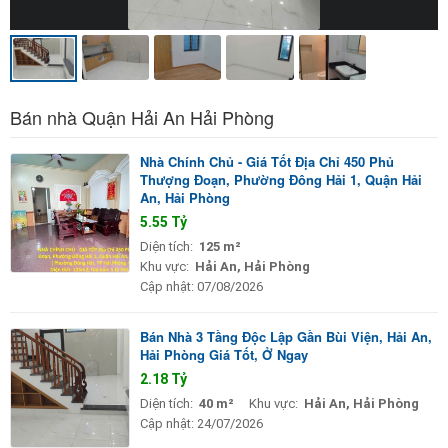
Bán nhà Quận Hải An Hải Phòng
Nhà Chính Chủ - Giá Tốt Địa Chỉ 450 Phủ
Thượng Đoạn, Phường Đông Hải 1, Quận Hải
An, Hải Phòng
5.55 Tỷ
Diện tích:
125 m²
Khu vực:
Hải An, Hải Phòng
Cập nhật:
07/08/2026
Bán Nhà 3 Tầng Độc Lập Gần Bùi Viện, Hải An,
Hải Phòng Giá Tốt, Ở Ngay
2.18 Tỷ
Diện tích:
40 m²
Khu vực:
Hải An, Hải Phòng
Cập nhật:
24/07/2026