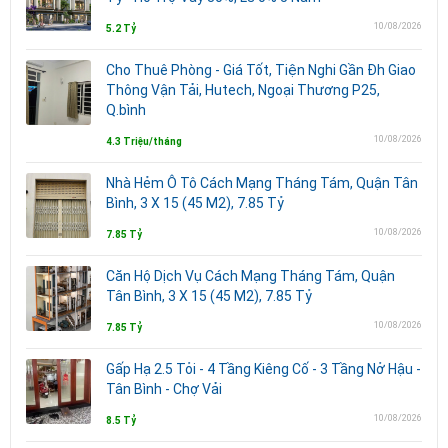
10/08/2026
5.2 Tỷ
Cho Thuê Phòng - Giá Tốt, Tiện Nghi Gần Đh Giao
Thông Vận Tải, Hutech, Ngoại Thương P25,
Q.bình
10/08/2026
4.3 Triệu/tháng
Nhà Hẻm Ô Tô Cách Mạng Tháng Tám, Quận Tân
Bình, 3 X 15 (45 M2), 7.85 Tỷ
10/08/2026
7.85 Tỷ
Căn Hộ Dịch Vụ Cách Mạng Tháng Tám, Quận
Tân Bình, 3 X 15 (45 M2), 7.85 Tỷ
10/08/2026
7.85 Tỷ
Gấp Hạ 2.5 Tỏi - 4 Tầng Kiêng Cố - 3 Tầng Nở Hậu -
Tân Bình - Chợ Vải
10/08/2026
8.5 Tỷ