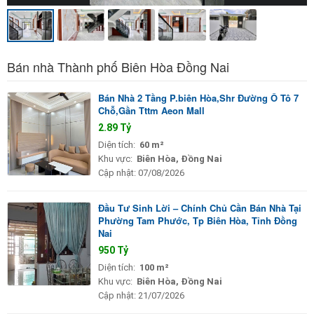
Bán nhà Thành phố Biên Hòa Đồng Nai
Bán Nhà 2 Tầng P.biên Hòa,Shr Đường Ô Tô 7
Chỗ,Gần Tttm Aeon Mall
2.89 Tỷ
Diện tích:
60 m²
Khu vực:
Biên Hòa, Đồng Nai
Cập nhật:
07/08/2026
Đầu Tư Sinh Lời – Chính Chủ Cần Bán Nhà Tại
Phường Tam Phước, Tp Biên Hòa, Tỉnh Đồng
Nai
950 Tỷ
Diện tích:
100 m²
Khu vực:
Biên Hòa, Đồng Nai
Cập nhật:
21/07/2026