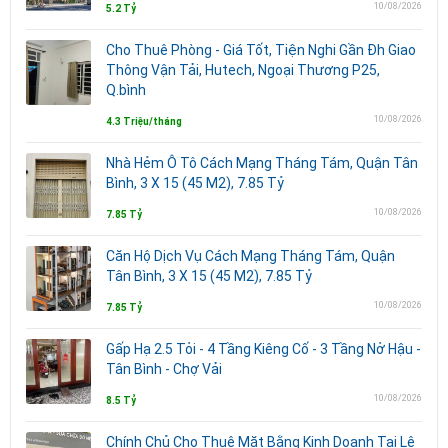
10/08/2026
5.2 Tỷ
Cho Thuê Phòng - Giá Tốt, Tiện Nghi Gần Đh Giao
Thông Vận Tải, Hutech, Ngoại Thương P25,
Q.bình
10/08/2026
4.3 Triệu/tháng
Nhà Hẻm Ô Tô Cách Mạng Tháng Tám, Quận Tân
Bình, 3 X 15 (45 M2), 7.85 Tỷ
10/08/2026
7.85 Tỷ
Căn Hộ Dịch Vụ Cách Mạng Tháng Tám, Quận
Tân Bình, 3 X 15 (45 M2), 7.85 Tỷ
10/08/2026
7.85 Tỷ
Gấp Hạ 2.5 Tỏi - 4 Tầng Kiêng Cố - 3 Tầng Nở Hậu -
Tân Bình - Chợ Vải
10/08/2026
8.5 Tỷ
Chính Chủ Cho Thuê Mặt Bằng Kinh Doanh Tại Lê