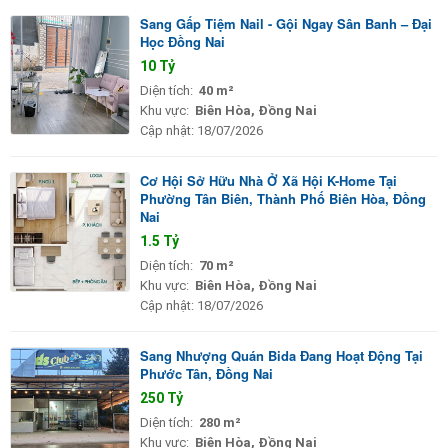
Sang Gấp Tiệm Nail - Gội Ngay Sân Banh – Đại
Học Đồng Nai
10 Tỷ
Diện tích:
40 m²
Khu vực:
Biên Hòa, Đồng Nai
Cập nhật:
18/07/2026
Cơ Hội Sở Hữu Nhà Ở Xã Hội K-Home Tại
Phường Tân Biên, Thành Phố Biên Hòa, Đồng
Nai
1.5 Tỷ
Diện tích:
70 m²
Khu vực:
Biên Hòa, Đồng Nai
Cập nhật:
18/07/2026
Sang Nhượng Quán Bida Đang Hoạt Động Tại
Phước Tân, Đồng Nai
250 Tỷ
Diện tích:
280 m²
Khu vực:
Biên Hòa, Đồng Nai