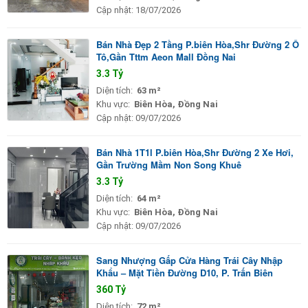
Cập nhật:
18/07/2026
Bán Nhà Đẹp 2 Tầng P.biên Hòa,Shr Đường 2 Ô
Tô,Gần Tttm Aeon Mall Đồng Nai
3.3 Tỷ
Diện tích:
63 m²
Khu vực:
Biên Hòa, Đồng Nai
Cập nhật:
09/07/2026
Bán Nhà 1T1l P.biên Hòa,Shr Đường 2 Xe Hơi,
Gần Trường Mầm Non Song Khuê
3.3 Tỷ
Diện tích:
64 m²
Khu vực:
Biên Hòa, Đồng Nai
Cập nhật:
09/07/2026
Sang Nhượng Gấp Cửa Hàng Trái Cây Nhập
Khẩu – Mặt Tiền Đường D10, P. Trấn Biên
360 Tỷ
Diện tích:
72 m²