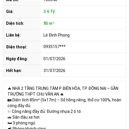
Giá:
3.6 Tỷ
Diện tích:
85 m²
Liên hệ:
Lê Đình Phong
0935157***
Điện thoại:
Ngày đăng:
01/07/2026
Hết hạn:
31/07/2026
🔥 NHÀ 2 TẦNG TRUNG TÂM P. BIÊN HÒA, TP. ĐỒNG NAI – GẦN
TRƯỜNG THPT CHU VĂN AN 🔥
🏡 Diện tích 85m² (5x17m) – Sổ hồng riêng, thổ cư 100%, hoàn
công đầy đủ.
✨ Công năng đầy đủ: Đường nhựa 2 ô tô
🚗 Sân đậu xe hơi
🛏️ 3 phòng ngủ
🛋️ Phòng khách rộng