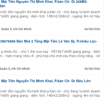
 Mặt Tiền Nguyẽn Thị Minh Khai, P.bàn Cờ- Dt 268M2-
Sân
 mặt tiền nguyễn thị minh khai p.bàn cờ - chủ đang tự kinh doanh
67.6685 giang giang - diện tích: 140m2/268m2 - ngang 4m nở hậu
g - sân thượng - thang máy
Quận 3, Hồ Chí Minh
06/08/2026
38676686 Bán Nhà 2 Tầng Mặt Tiền Lê Văn Sỹ, P.nhiêu Lộc-
 p.nhiêu lộc - chủ 1 đời xưa nay - 093.867.6685 giang giang - diện
. - hiện trạng: nhà c4 - phù hợp chủ mới xây theo công năng. - sổ
o: 40t.
Quận 3, Hồ Chí Minh
06/08/2026
 Mặt Tiền Nguyễn Thị Minh Khai, P.bàn Cờ- Dt Siêu Lớn
 mặt tiền nguyễn thị minh khai p.bàn cờ - chủ đang tự kinh doanh
67.6685 giang giang - diện tích: 140m2/268m2 - ngang 4m nở hậu
g - sân thượng - thang máy