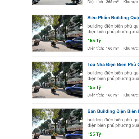
Diện tích:
268 m²
Khu vực:
Siêu Phẩm Building Quận
building điện biên phủ q
điện biên phủ phường xuâ
tầng trang bị: thang máy 
155 Tỷ
Diện tích:
166 m²
Khu vực:
Tòa Nhà Điện Biên Phủ 
building điện biên phủ q
điện biên phủ phường xuâ
tầng trang bị: thang máy 
155 Tỷ
Diện tích:
166 m²
Khu vực:
Bán Building Điện Biên 
building điện biên phủ q
điện biên phủ phường xuâ
tầng trang bị: thang máy 
155 Tỷ