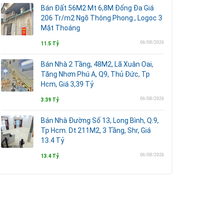
Bán Đất 56M2 Mt 6,8M Đống Đa Giá
206 Tr/m2 Ngõ Thông Phong , Logoc 3
Mặt Thoáng
06/08/2026
11.5 Tỷ
Bán Nhà 2 Tầng, 48M2, Lã Xuân Oai,
Tăng Nhơn Phú A, Q9, Thủ Đức, Tp
Hcm, Giá 3,39 Tỷ
06/08/2026
3.39 Tỷ
Bán Nhà Đường Số 13, Long Bình, Q.9,
Tp Hcm. Dt 211M2, 3 Tầng, Shr, Giá
13.4 Tỷ
06/08/2026
13.4 Tỷ