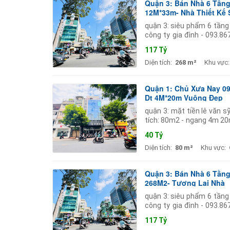
Quận 3: Bán Nhà 6 Tầng
12M*33m- Nhà Thiết Kế 
quận 3: siêu phẩm 6 tầng
công ty gia đình - 093.8
12m 33m. - kết cấu: 6 tần
117 Tỷ
Diện tích:
268 m²
Khu vực:
Quận 1: Chủ Xưa Nay 09
Dt 4M*20m Vuông Đẹp
quận 3: mặt tiền lê văn sỹ
tích: 80m2 - ngang 4m 20m
hồng vuông đẹp. - chủ chà
40 Tỷ
Diện tích:
80 m²
Khu vực:
Quận 3: Bán Nhà 6 Tầng
268M2- Tương Lai Nhà
quận 3: siêu phẩm 6 tầng
công ty gia đình - 093.8
12m 33m. - kết cấu: 6 tần
117 Tỷ