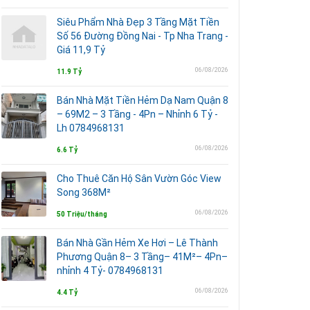
Siêu Phẩm Nhà Đẹp 3 Tầng Mặt Tiền
Số 56 Đường Đồng Nai - Tp Nha Trang -
Giá 11,9 Tỷ
06/08/2026
11.9 Tỷ
Bán Nhà Mặt Tiền Hẻm Dạ Nam Quận 8
– 69M2 – 3 Tầng - 4Pn – Nhỉnh 6 Tỷ -
Lh 0784968131
06/08/2026
6.6 Tỷ
Cho Thuê Căn Hộ Sân Vườn Góc View
Song 368M²
06/08/2026
50 Triệu/tháng
Bán Nhà Gần Hẻm Xe Hơi – Lê Thành
Phương Quận 8– 3 Tầng– 41M²– 4Pn–
nhỉnh 4 Tỷ- 0784968131
06/08/2026
4.4 Tỷ