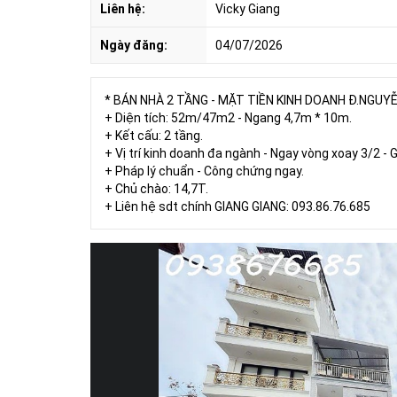
Liên hệ:
Vicky Giang
Ngày đăng:
04/07/2026
* BÁN NHÀ 2 TẦNG - MẶT TIỀN KINH DOANH Đ.NGUYỄ
+ Diện tích: 52m/47m2 - Ngang 4,7m * 10m.
+ Kết cấu: 2 tầng.
+ Vị trí kinh doanh đa ngành - Ngay vòng xoay 3/2 - G
+ Pháp lý chuẩn - Công chứng ngay.
+ Chủ chào: 14,7T.
+ Liên hệ sdt chính GIANG GIANG: 093.86.76.685