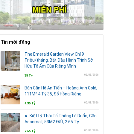
Tin mới đăng
The Emerald Garden View Chỉ 9
Triệu/tháng, Bắt Đầu Hành Trình Sở
Hữu Tổ Ấm Của Riêng Mình
06/08/2026
35 Tỷ
Bán Căn Hộ An Tiến – Hoàng Anh Gold,
111M² 4 Tỷ 35, Sổ Hồng Riêng
06/08/2026
4.35 Tỷ
► Kiệt Lý Thái Tổ Thông Lê Duẩn, Gần
Aeonmall, 53M2 Đất, 2.65 Tỷ
06/08/2026
2.65 Tỷ