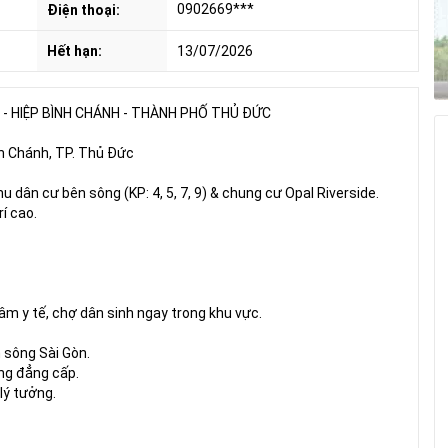
0902669***
Điện thoại:
Hết hạn:
13/07/2026
- HIỆP BÌNH CHÁNH - THÀNH PHỐ THỦ ĐỨC
nh Chánh, TP. Thủ Đức
 dân cư bên sông (KP: 4, 5, 7, 9) & chung cư Opal Riverside.
í cao.
âm y tế, chợ dân sinh ngay trong khu vực.
 sông Sài Gòn.
ng đẳng cấp.
lý tưởng.