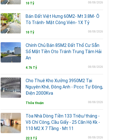
08/08/2026
10 Tỷ
Bán Đất Việt Hưng 60M2- Mt 3.8M- Ô
Tô Tránh- Mặt Công Viên- 1X Tỷ
08/08/2026
10 Tỷ
Chính Chủ Bán 85M2 Đất Thổ Cư Sẵn
Sổ Mặt Tiền Oto Tránh Trung Tâm Hải
An
08/08/2026
4.76 Tỷ
Cho Thuê Kho Xưởng 3950M2 Tại
Nguyên Khê, Đông Anh - Pccc Tự Động,
Điện 2000Kva
08/08/2026
Thỏa thuận
Tòa Nhà Dòng Tiền 133 Triệu/tháng -
Võ Chí Công, Cầu Giấy - 25 Căn Hộ Kk -
110 M2 X 7 Tầng - Mt 11
08/08/2026
22.3 Tỷ