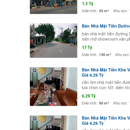
cửa hàng showroom hoặc 
1.3 Tỷ
Diện tích:
93 m²
Khu vực:
Bán Nhà Mặt Tiền Đườn
bán nhà mặt tiền đường 1
tiện mở showroom văn phò
tích: 7.5 x 25m kết cấu: tr
17 Tỷ
Diện tích:
190 m²
Khu vực:
Bán Nhà Mặt Tiền Kha V
Giá 6,29 Tỷ
cần tìm nhà mặt tiền đườ
lựa chọn cực tốt. diện t
trục đường lớn nên kinh 
6.29 Tỷ
Diện tích:
80 m²
Khu vực:
Bán Nhà Mặt Tiền Kha V
Giá 6,29 Tỷ