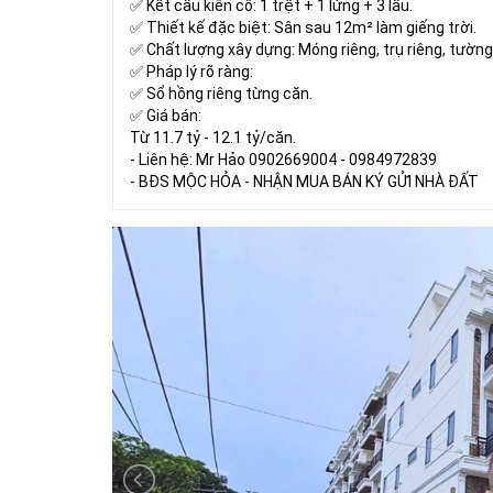
✅ Kết cấu kiên cố: 1 trệt + 1 lửng + 3 lầu.
✅ Thiết kế đặc biệt: Sân sau 12m² làm giếng trời.
✅ Chất lượng xây dựng: Móng riêng, trụ riêng, tường 
✅ Pháp lý rõ ràng:
✅ Sổ hồng riêng từng căn.
✅ Giá bán:
Từ 11.7 tỷ - 12.1 tỷ/căn.
- Liên hệ: Mr Hảo 0902669004 - 0984972839
- BĐS MỘC HỎA - NHẬN MUA BÁN KÝ GỬI NHÀ ĐẤT