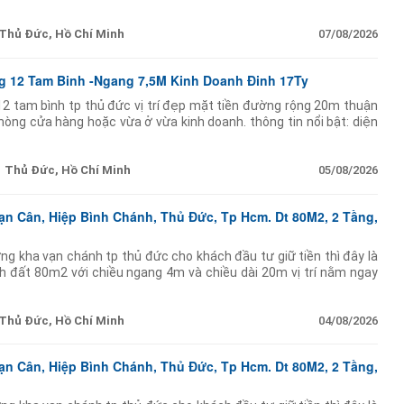
đầu tư giữ tài
Thủ Đức, Hồ Chí Minh
07/08/2026
g 12 Tam Binh -Ngang 7,5M Kinh Doanh Đinh 17Ty
2 tam bình tp thủ đức vị trí đẹp mặt tiền đường rộng 20m thuận
ng cửa hàng hoặc vừa ở vừa kinh doanh. thông tin nổi bật: diện
ệt 1 lầu btct 4 phòng
Thủ Đức, Hồ Chí Minh
05/08/2026
ạn Cân, Hiệp Bình Chánh, Thủ Đức, Tp Hcm. Dt 80M2, 2 Tầng,
ng kha vạn chánh tp thủ đức cho khách đầu tư giữ tiền thì đây là
ích đất 80m2 với chiều ngang 4m và chiều dài 20m vị trí nằm ngay
doanh hay cho thuê
Thủ Đức, Hồ Chí Minh
04/08/2026
ạn Cân, Hiệp Bình Chánh, Thủ Đức, Tp Hcm. Dt 80M2, 2 Tầng,