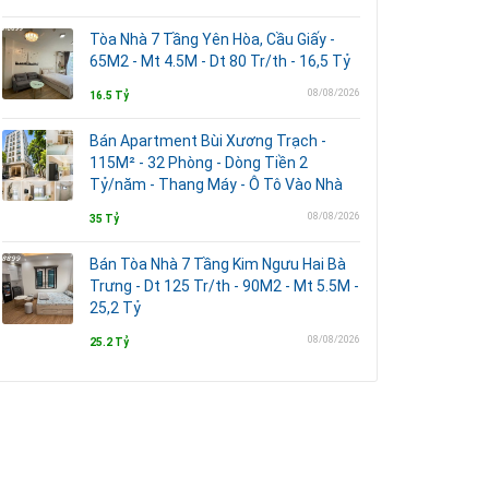
Tòa Nhà 7 Tầng Yên Hòa, Cầu Giấy -
65M2 - Mt 4.5M - Dt 80 Tr/th - 16,5 Tỷ
08/08/2026
16.5 Tỷ
Bán Apartment Bùi Xương Trạch -
115M² - 32 Phòng - Dòng Tiền 2
Tỷ/năm - Thang Máy - Ô Tô Vào Nhà
08/08/2026
35 Tỷ
Bán Tòa Nhà 7 Tầng Kim Ngưu Hai Bà
Trưng - Dt 125 Tr/th - 90M2 - Mt 5.5M -
25,2 Tỷ
08/08/2026
25.2 Tỷ