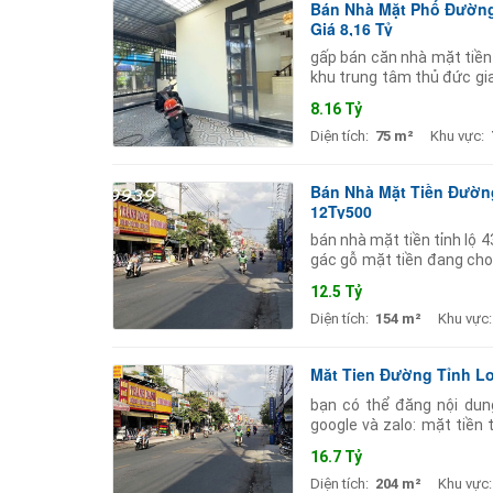
Bán Nhà Mặt Phố Đường 
Giá 8,16 Tỷ
gấp bán căn nhà mặt tiền
khu trung tâm thủ đức gia
rất cao. nhà có diện tích
8.16 Tỷ
Diện tích:
75 m²
Khu vực:
Bán Nhà Mặt Tiền Đường
12Ty500
bán nhà mặt tiền tỉnh lộ 
gác gỗ mặt tiền đang cho
tiền ổn định khu vực đông
12.5 Tỷ
Diện tích:
154 m²
Khu vực:
Măt Tien Đường Tỉnh Lo
bạn có thể đăng nội dun
google và zalo: mặt tiền
mặt tiền tỉnh lộ 43 diện t
16.7 Tỷ
Diện tích:
204 m²
Khu vực: