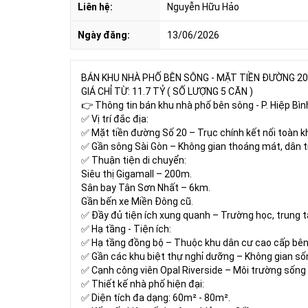
Liên hệ:
Nguyễn Hữu Hảo
Ngày đăng:
13/06/2026
BÁN KHU NHÀ PHỐ BÊN SÔNG - MẶT TIỀN ĐƯỜNG 20 
GIÁ CHỈ TỪ: 11.7 TỶ ( SỐ LƯỢNG 5 CĂN )
👉 Thông tin bán khu nhà phố bên sông - P. Hiệp Bì
✅ Vị trí đắc địa:
✅ Mặt tiền đường Số 20 – Trục chính kết nối toàn khu
✅ Gần sông Sài Gòn – Không gian thoáng mát, dân tr
✅ Thuận tiện di chuyển:
Siêu thị Gigamall – 200m.
Sân bay Tân Sơn Nhất – 6km.
Gần bến xe Miền Đông cũ.
✅ Đầy đủ tiện ích xung quanh – Trường học, trung t
✅ Hạ tầng - Tiện ích:
✅ Hạ tầng đồng bộ – Thuộc khu dân cư cao cấp bên
✅ Gần các khu biệt thự nghỉ dưỡng – Không gian số
✅ Cạnh công viên Opal Riverside – Môi trường sống 
✅ Thiết kế nhà phố hiện đại:
✅ Diện tích đa dạng: 60m² - 80m².