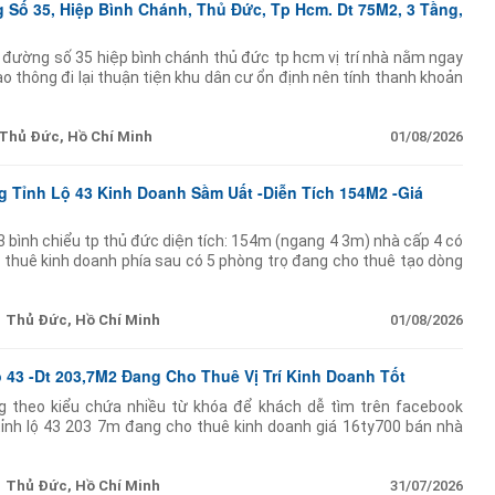
Số 35, Hiệp Bình Chánh, Thủ Đức, Tp Hcm. Dt 75M2, 3 Tầng,
 đường số 35 hiệp bình chánh thủ đức tp hcm vị trí nhà nằm ngay
o thông đi lại thuận tiện khu dân cư ổn định nên tính thanh khoản
 75m2 ngang rộng
Thủ Đức, Hồ Chí Minh
01/08/2026
 Tỉnh Lộ 43 Kinh Doanh Sầm Uất -Diễn Tích 154M2 -Giá
43 bình chiểu tp thủ đức diện tích: 154m (ngang 4 3m) nhà cấp 4 có
 thuê kinh doanh phía sau có 5 phòng trọ đang cho thuê tạo dòng
 dân cư
Thủ Đức, Hồ Chí Minh
01/08/2026
 43 -Dt 203,7M2 Đang Cho Thuê Vị Trí Kinh Doanh Tốt
g theo kiểu chứa nhiều từ khóa để khách dễ tìm trên facebook
 tỉnh lộ 43 203 7m đang cho thuê kinh doanh giá 16ty700 bán nhà
ích 203 7m đất ở đã tách
Thủ Đức, Hồ Chí Minh
31/07/2026