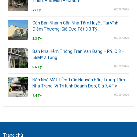
Thôn, Hóc Môn – 6X50m
07/08/2026
22 Tỷ
Cần Bán Nhanh Căn Nhà Tâm Huyết Tại Vĩnh
Điềm Thượng, Giá Cực Tốt 3,3 Tỷ
07/08/2026
3.3 Tỷ
Bán Nhà Hẻm Thông Trần Văn Đang – P.9, Q.3 –
56M² 2 Tầng
07/08/2026
5.6 Tỷ
Bán Nhà Mặt Tiền Trần Nguyên Hãn, Trung Tâm
Nha Trang, Vị Trí Kinh Doanh Đẹp, Giá 7,4 Tỷ
07/08/2026
7.4 Tỷ
Trang chủ