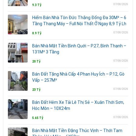
07/08/2026
9.3 Tỷ
Hiếm Bán Nhà Tôn Đức Thắng Đống Đa 30M² – 6
Tầng Thang Máy – Full Nội Thất Ở Ngay 8,9 Tỷ Lh
07/08/2026
8.9 Tỷ
Bán Nhà Mặt Tiền Bình Quới – P.27, Bình Thạnh –
131M² 3 Tầng
07/08/2026
20 Tỷ
Bán Đất Tặng Nhà Cấp 4 Phan Huy Ích – P.12, Gò
Vấp – 257M²
07/08/2026
23 Tỷ
Bán Đất Hẻm Xe Tải Lê Thị Sẻ – Xuân Thới Sơn,
Hóc Môn – 10X24m
07/08/2026
5.65 Tỷ
Bán Nhà Mặt Tiền Đặng Thúc Vịnh – Thới Tam