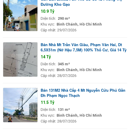
Đường Kho Gạo
10.9 Tỷ
Diện tích:
290 m²
Khu vực:
Bình Chánh, Hồ Chí Minh
Cập nhật:
29/07/2026
Bán Nhà Mt Trần Văn Giàu, Phạm Văn Hai, Dt
6,5X51m (Nở Hậu 7,5M) 100% Thổ Cư, Giá 14 Tỷ
14 Tỷ
Diện tích:
345 m²
Khu vực:
Bình Chánh, Hồ Chí Minh
Cập nhật:
28/07/2026
Bán 131M2 Nhà Cấp 4 Mt Nguyễn Cửu Phú Gần
Đh Phạm Ngọc Thạch
11.5 Tỷ
Diện tích:
131 m²
Khu vực:
Bình Chánh, Hồ Chí Minh
Cập nhật:
28/07/2026