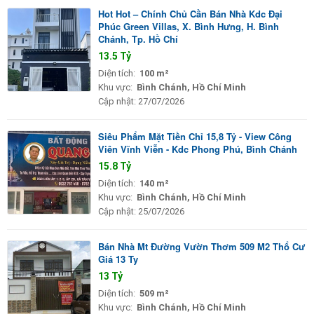
Hot Hot – Chính Chủ Cần Bán Nhà Kdc Đại
Phúc Green Villas, X. Bình Hưng, H. Bình
Chánh, Tp. Hồ Chí
13.5 Tỷ
Diện tích:
100 m²
Khu vực:
Bình Chánh, Hồ Chí Minh
Cập nhật:
27/07/2026
Siêu Phẩm Mặt Tiền Chỉ 15,8 Tỷ - View Công
Viên Vĩnh Viễn - Kdc Phong Phú, Bình Chánh
15.8 Tỷ
Diện tích:
140 m²
Khu vực:
Bình Chánh, Hồ Chí Minh
Cập nhật:
25/07/2026
Bán Nhà Mt Đường Vườn Thơm 509 M2 Thổ Cư
Giá 13 Ty
13 Tỷ
Diện tích:
509 m²
Khu vực:
Bình Chánh, Hồ Chí Minh