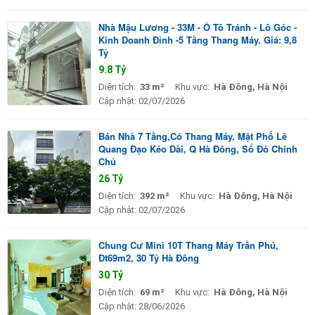
Nhà Mậu Lương - 33M - Ô Tô Tránh - Lô Góc -
Kinh Doanh Đỉnh -5 Tầng Thang Máy. Giá: 9,8
Tỷ
9.8 Tỷ
Diện tích:
33 m²
Khu vực:
Hà Đông, Hà Nội
Cập nhật:
02/07/2026
Bán Nhà 7 Tầng,Có Thang Máy, Mặt Phố Lê
Quang Đạo Kéo Dài, Q Hà Đông, Sổ Đỏ Chính
Chủ
26 Tỷ
Diện tích:
392 m²
Khu vực:
Hà Đông, Hà Nội
Cập nhật:
02/07/2026
Chung Cư Mini 10T Thang Máy Trần Phú,
Dt69m2, 30 Tỷ Hà Đông
30 Tỷ
Diện tích:
69 m²
Khu vực:
Hà Đông, Hà Nội
Cập nhật:
28/06/2026