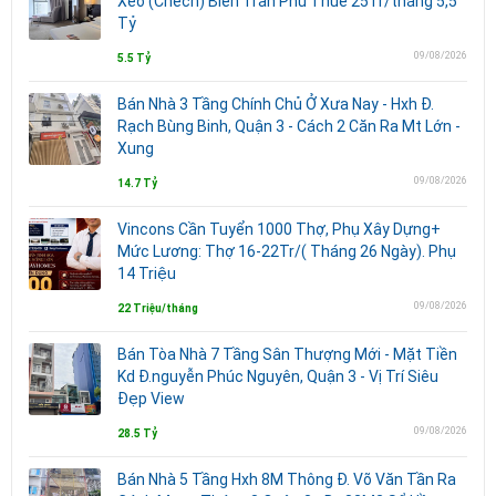
Xéo (Chếch) Biển Trần Phú Thuê 25Tr/tháng 5,5
Tỷ
09/08/2026
5.5 Tỷ
Bán Nhà 3 Tầng Chính Chủ Ở Xưa Nay - Hxh Đ.
Rạch Bùng Binh, Quận 3 - Cách 2 Căn Ra Mt Lớn -
Xung
09/08/2026
14.7 Tỷ
Vincons Cần Tuyển 1000 Thợ, Phụ Xây Dựng+
Mức Lương: Thợ 16-22Tr/( Tháng 26 Ngày). Phụ
14 Triệu
09/08/2026
22 Triệu/tháng
Bán Tòa Nhà 7 Tầng Sân Thượng Mới - Mặt Tiền
Kd Đ.nguyễn Phúc Nguyên, Quận 3 - Vị Trí Siêu
Đẹp View
09/08/2026
28.5 Tỷ
Bán Nhà 5 Tầng Hxh 8M Thông Đ. Võ Văn Tần Ra