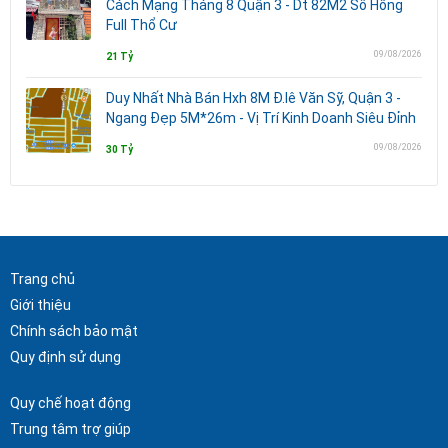
Cách Mạng Tháng 8 Quận 3 - Dt 82M2 Sổ Hồng
Full Thổ Cư
09/08/2026
21 Tỷ
Duy Nhất Nhà Bán Hxh 8M Đ.lê Văn Sỹ, Quận 3 -
Ngang Đẹp 5M*26m - Vị Trí Kinh Doanh Siêu Đỉnh
09/08/2026
30 Tỷ
Trang chủ
Giới thiệu
Chính sách bảo mật
Quy định sử dụng
Quy chế hoạt động
Trung tâm trợ giúp