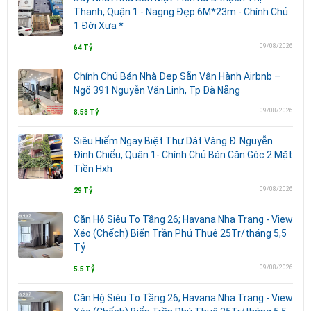
Thanh, Quận 1 - Nagng Đẹp 6M*23m - Chính Chủ
1 Đời Xưa *
09/08/2026
64 Tỷ
Chính Chủ Bán Nhà Đẹp Sẵn Vận Hành Airbnb –
Ngõ 391 Nguyễn Văn Linh, Tp Đà Nẵng
09/08/2026
8.58 Tỷ
Siêu Hiếm Ngay Biệt Thự Dát Vàng Đ. Nguyễn
Đình Chiểu, Quận 1- Chính Chủ Bán Căn Góc 2 Mặt
Tiền Hxh
09/08/2026
29 Tỷ
Căn Hộ Siêu To Tầng 26; Havana Nha Trang - View
Xéo (Chếch) Biển Trần Phú Thuê 25Tr/tháng 5,5
Tỷ
09/08/2026
5.5 Tỷ
Căn Hộ Siêu To Tầng 26; Havana Nha Trang - View