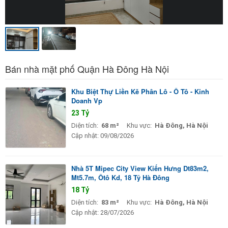
Bán nhà mặt phố Quận Hà Đông Hà Nội
Khu Biệt Thự Liền Kě Phân Lô - Ô Tô - Kinh
Doanh Vp
23 Tỷ
Diện tích:
68 m²
Khu vực:
Hà Đông, Hà Nội
Cập nhật:
09/08/2026
Nhà 5T Mipec City View Kiến Hưng Dt83m2,
Mt5.7m, Ôtô Kd, 18 Tỷ Hà Đông
18 Tỷ
Diện tích:
83 m²
Khu vực:
Hà Đông, Hà Nội
Cập nhật:
28/07/2026