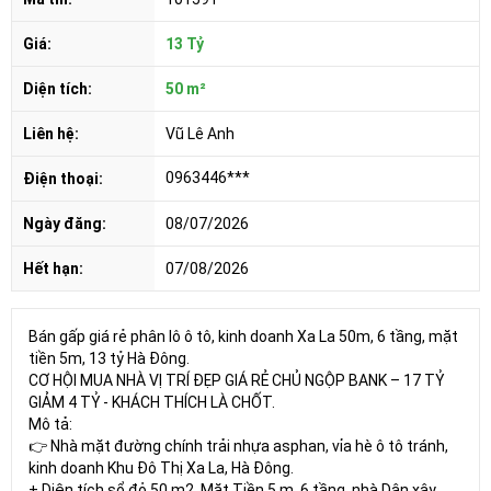
Giá:
13 Tỷ
Diện tích:
50 m²
Liên hệ:
Vũ Lê Anh
0963446***
Điện thoại:
Ngày đăng:
08/07/2026
Hết hạn:
07/08/2026
Bán gấp giá rẻ phân lô ô tô, kinh doanh Xa La 50m, 6 tầng, mặt
tiền 5m, 13 tỷ Hà Đông.
CƠ HỘI MUA NHÀ VỊ TRÍ ĐẸP GIÁ RẺ CHỦ NGỘP BANK – 17 TỶ
GIẢM 4 TỶ - KHÁCH THÍCH LÀ CHỐT.
Mô tả:
👉 Nhà mặt đường chính trải nhựa asphan, vỉa hè ô tô tránh,
kinh doanh Khu Đô Thị Xa La, Hà Đông.
+ Diện tích sổ đỏ 50 m2, Mặt Tiền 5 m, 6 tầng, nhà Dân xây