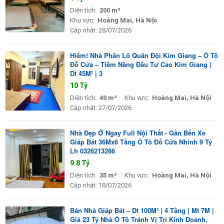
Diện tích:
200 m²
Khu vực:
Hoàng Mai, Hà Nội
Cập nhật:
28/07/2026
Hiếm! Nhà Phân Lô Quân Đội Kim Giang – Ô Tô
Đỗ Cửa – Tiềm Năng Đầu Tư Cao Kim Giang |
Dt 45M² | 3
10 Tỷ
Diện tích:
40 m²
Khu vực:
Hoàng Mai, Hà Nội
Cập nhật:
27/07/2026
Nhà Đẹp Ở Ngay Full Nội Thất - Gần Bến Xe
Giáp Bát 36Mx6 Tầng Ô Tô Đỗ Cửa Nhỉnh 9 Tỷ
Lh 0326213286
9.8 Tỷ
Diện tích:
35 m²
Khu vực:
Hoàng Mai, Hà Nội
Cập nhật:
18/07/2026
Bán Nhà Giáp Bát – Dt 100M² | 4 Tầng | Mt 7M |
Giá 23 Tỷ Nhà Ô Tô Tránh Vị Trí Kinh Doanh,