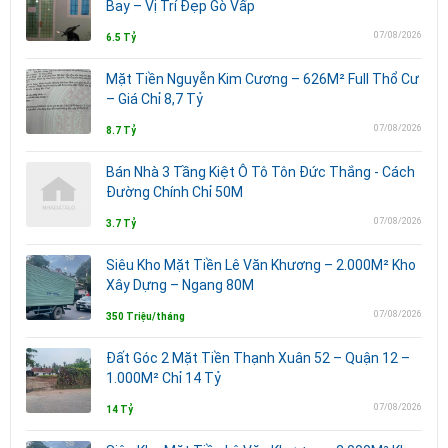
Bay – Vị Trí Đẹp Gò Vấp
07/08/2026
6.5 Tỷ
Mặt Tiền Nguyễn Kim Cương – 626M² Full Thổ Cư
– Giá Chỉ 8,7 Tỷ
07/08/2026
8.7 Tỷ
Bán Nhà 3 Tầng Kiệt Ô Tô Tôn Đức Thắng - Cách
Đường Chính Chỉ 50M
07/08/2026
3.7 Tỷ
Siêu Kho Mặt Tiền Lê Văn Khương – 2.000M² Kho
Xây Dựng – Ngang 80M
07/08/2026
350 Triệu/tháng
Đất Góc 2 Mặt Tiền Thạnh Xuân 52 – Quận 12 –
1.000M² Chỉ 14 Tỷ
07/08/2026
14 Tỷ