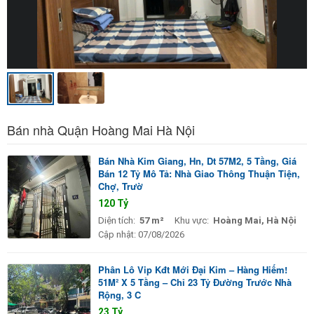
Bán nhà Quận Hoàng Mai Hà Nội
Bán Nhà Kim Giang, Hn, Dt 57M2, 5 Tầng, Giá
Bán 12 Tỷ Mô Tả: Nhà Giao Thông Thuận Tiện,
Chợ, Trườ
120 Tỷ
Diện tích:
57 m²
Khu vực:
Hoàng Mai, Hà Nội
Cập nhật:
07/08/2026
Phân Lô Vip Kđt Mới Đại Kim – Hàng Hiếm!
51M² X 5 Tầng – Chỉ 23 Tỷ Đường Trước Nhà
Rộng, 3 C
23 Tỷ