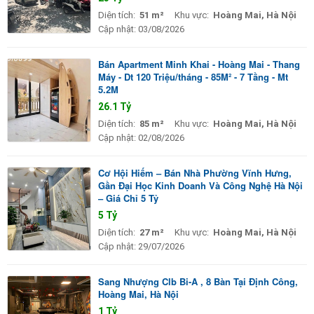
Diện tích:
51 m²
Khu vực:
Hoàng Mai, Hà Nội
Cập nhật:
03/08/2026
Bán Apartment Minh Khai - Hoàng Mai - Thang
Máy - Dt 120 Triệu/tháng - 85M² - 7 Tầng - Mt
5.2M
26.1 Tỷ
Diện tích:
85 m²
Khu vực:
Hoàng Mai, Hà Nội
Cập nhật:
02/08/2026
Cơ Hội Hiếm – Bán Nhà Phường Vĩnh Hưng,
Gần Đại Học Kinh Doanh Và Công Nghệ Hà Nội
– Giá Chỉ 5 Tỷ
5 Tỷ
Diện tích:
27 m²
Khu vực:
Hoàng Mai, Hà Nội
Cập nhật:
29/07/2026
Sang Nhượng Clb Bi-A , 8 Bàn Tại Định Công,
Hoàng Mai, Hà Nội
1 Tỷ