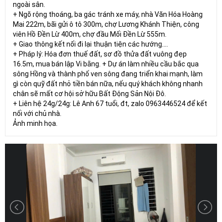
ngoài sân.
+ Ngõ rộng thoáng, ba gác tránh xe máy, nhà Văn Hóa Hoàng
Mai 222m, bãi gửi ô tô 300m, chợ Lương Khánh Thiện, công
viên Hồ Đền Lừ 400m, chợ đầu Mối Đền Lừ 555m.
+ Giao thông kết nối đi lại thuận tiện các hướng....
+ Pháp lý: Hóa đơn thuế đất, sơ đồ thửa đất vuông đẹp
16.5m, mua bán lập Vi bằng. + Dự án làm nhiều cầu bắc qua
sông Hồng và thành phố ven sông đang triển khai mạnh, làm
gì còn quỹ đất nhỏ tiền bán nữa, nếu quý khách không nhanh
chân sẽ mất cơ hội sở hữu Bất Động Sản Nội Đô.
+ Liên hệ 24g/24g: Lê Anh 67 tuổi, đt, zalo 0963446524 để kết
nối với chủ nhà.
Ảnh minh họa.