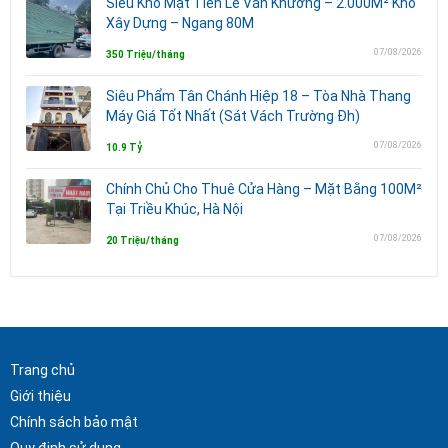
Siêu Kho Mặt Tiền Lê Văn Khương – 2.000M² Kho
Xây Dựng – Ngang 80M
07/08/2026
350 Triệu/tháng
Siêu Phẩm Tân Chánh Hiệp 18 – Tòa Nhà Thang
Máy Giá Tốt Nhất (Sát Vách Trường Đh)
07/08/2026
10.9 Tỷ
Chính Chủ Cho Thuê Cửa Hàng – Mặt Bằng 100M²
Tại Triều Khúc, Hà Nội
07/08/2026
20 Triệu/tháng
Trang chủ
Giới thiệu
Chính sách bảo mật
Quy định sử dụng