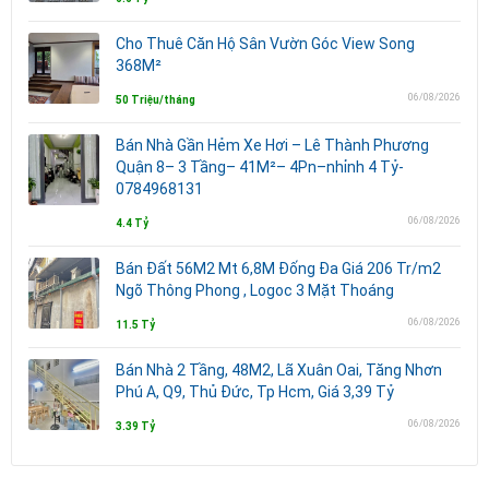
Cho Thuê Căn Hộ Sân Vườn Góc View Song
368M²
06/08/2026
50 Triệu/tháng
Bán Nhà Gần Hẻm Xe Hơi – Lê Thành Phương
Quận 8– 3 Tầng– 41M²– 4Pn–nhỉnh 4 Tỷ-
0784968131
06/08/2026
4.4 Tỷ
Bán Đất 56M2 Mt 6,8M Đống Đa Giá 206 Tr/m2
Ngõ Thông Phong , Logoc 3 Mặt Thoáng
06/08/2026
11.5 Tỷ
Bán Nhà 2 Tầng, 48M2, Lã Xuân Oai, Tăng Nhơn
Phú A, Q9, Thủ Đức, Tp Hcm, Giá 3,39 Tỷ
06/08/2026
3.39 Tỷ