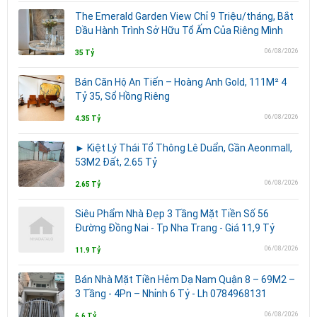
The Emerald Garden View Chỉ 9 Triệu/tháng, Bắt
Đầu Hành Trình Sở Hữu Tổ Ấm Của Riêng Mình
06/08/2026
35 Tỷ
Bán Căn Hộ An Tiến – Hoàng Anh Gold, 111M² 4
Tỷ 35, Sổ Hồng Riêng
06/08/2026
4.35 Tỷ
► Kiệt Lý Thái Tổ Thông Lê Duẩn, Gần Aeonmall,
53M2 Đất, 2.65 Tỷ
06/08/2026
2.65 Tỷ
Siêu Phẩm Nhà Đẹp 3 Tầng Mặt Tiền Số 56
Đường Đồng Nai - Tp Nha Trang - Giá 11,9 Tỷ
06/08/2026
11.9 Tỷ
Bán Nhà Mặt Tiền Hẻm Dạ Nam Quận 8 – 69M2 –
3 Tầng - 4Pn – Nhỉnh 6 Tỷ - Lh 0784968131
06/08/2026
6.6 Tỷ