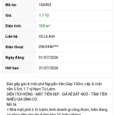
Mã tin:
100493
Giá:
1.7 Tỷ
Diện tích:
150 m²
Liên hệ:
Vũ Lê Anh
0963446***
Điện thoại:
Ngày đăng:
01/07/2026
Hết hạn:
31/07/2026
Bán gấp giá rẻ mặt phố Nguyễn Văn Giáp 150m, cấp 4, mặt
tiền 5.5m, 1.7 tỷ Nam Từ Liêm.
DIỆN TÍCH RỘNG - MẶT TIỀN ĐẸP - GIÁ RẺ BẤT NGỜ - TẦM TIỀN
NHIỀU GIA ĐÌNH CÓ.
Mô tả:
+ Nhà mặt phố ô tô tránh, kinh doanh gì cũng được, hiện đang
có dòng tiền cho thuê làm kho 10 triệu/tháng.