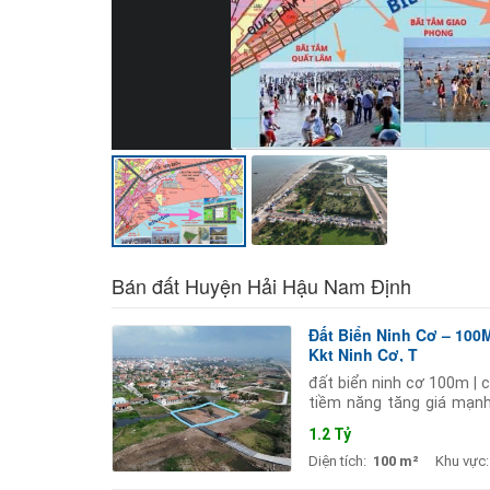
Bán đất Huyện Hải Hậu Nam Định
Đất Biển Ninh Cơ – 100M
Kkt Ninh Cơ, T
đất biển ninh cơ 100m | c
tiềm năng tăng giá mạnh.
thích hợp đầu tư hoặc an 
1.2 Tỷ
Diện tích:
100 m²
Khu vực: