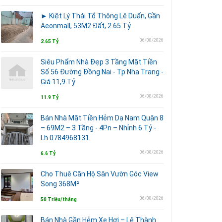
► Kiệt Lý Thái Tổ Thông Lê Duẩn, Gần
Aeonmall, 53M2 Đất, 2.65 Tỷ
06/08/2026
2.65 Tỷ
Siêu Phẩm Nhà Đẹp 3 Tầng Mặt Tiền
Số 56 Đường Đồng Nai - Tp Nha Trang -
Giá 11,9 Tỷ
06/08/2026
11.9 Tỷ
Bán Nhà Mặt Tiền Hẻm Dạ Nam Quận 8
– 69M2 – 3 Tầng - 4Pn – Nhỉnh 6 Tỷ -
Lh 0784968131
06/08/2026
6.6 Tỷ
Cho Thuê Căn Hộ Sân Vườn Góc View
Song 368M²
06/08/2026
50 Triệu/tháng
Bán Nhà Gần Hẻm Xe Hơi – Lê Thành