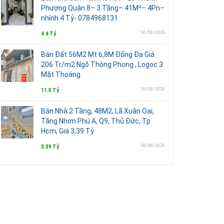
Phương Quận 8– 3 Tầng– 41M²– 4Pn–
nhỉnh 4 Tỷ- 0784968131
06/08/2026
4.4 Tỷ
Bán Đất 56M2 Mt 6,8M Đống Đa Giá
206 Tr/m2 Ngõ Thông Phong , Logoc 3
Mặt Thoáng
06/08/2026
11.5 Tỷ
Bán Nhà 2 Tầng, 48M2, Lã Xuân Oai,
Tăng Nhơn Phú A, Q9, Thủ Đức, Tp
Hcm, Giá 3,39 Tỷ
06/08/2026
3.39 Tỷ