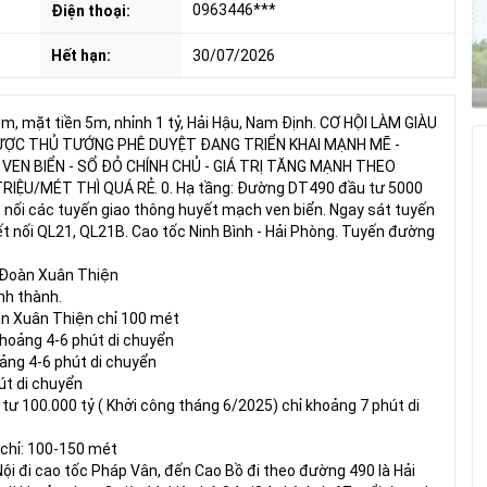
0963446***
Điện thoại:
Hết hạn:
30/07/2026
0m, mặt tiền 5m, nhỉnh 1 tỷ, Hải Hậu, Nam Định. CƠ HỘI LÀM GIÀU
ĐƯỢC THỦ TƯỚNG PHÊ DUYỆT ĐANG TRIỂN KHAI MẠNH MẼ -
VEN BIỂN - SỔ ĐỎ CHÍNH CHỦ - GIÁ TRỊ TĂNG MẠNH THEO
RIỆU/MÉT THÌ QUÁ RẺ. 0. Hạ tầng: Đường DT490 đầu tư 5000
nối các tuyến giao thông huyết mạch ven biển. Ngay sát tuyến
kết nối QL21, QL21B. Cao tốc Ninh Bình - Hải Phòng. Tuyến đường
p Đoàn Xuân Thiện
nh thành.
àn Xuân Thiện chỉ 100 mét
khoảng 4-6 phút di chuyển
oảng 4-6 phút di chuyển
út di chuyển
ư 100.000 tỷ ( Khởi công tháng 6/2025) chỉ khoảng 7 phút di
g chỉ: 100-150 mét
Nội đi cao tốc Pháp Vân, đến Cao Bồ đi theo đường 490 là Hải