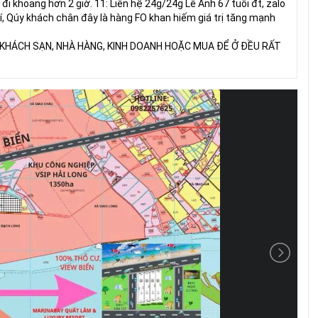
đi khoảng hơn 2 giờ. 11: Liên hệ 24g/24g Lê Anh 67 tuổi đt, zalo
, Qúy khách chân đây là hàng FO khan hiếm giá trị tăng mạnh
 KHÁCH SẠN, NHÀ HÀNG, KINH DOANH HOẶC MUA ĐỂ Ở ĐỀU RẤT