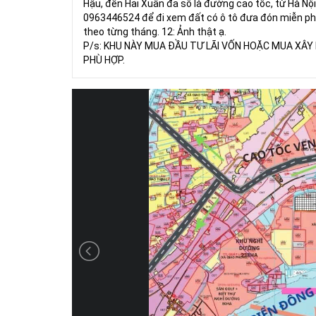
Hậu, đến Hải Xuân đa số là đường cao tốc, từ Hà Nội 
0963446524 để đi xem đất có ô tô đưa đón miễn phí
theo từng tháng. 12: Ảnh thật ạ.
P/s: KHU NÀY MUA ĐẦU TƯ LÃI VỐN HOẶC MUA XÂY
PHÙ HỢP.