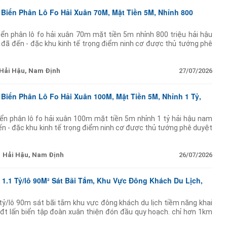
 Biển Phân Lô Fo Hải Xuân 70M, Mặt Tiền 5M, Nhỉnh 800
iển phân lô fo hải xuân 70m mặt tiền 5m nhỉnh 800 triệu hải hậu
u đã đến - đặc khu kinh tế trọng điểm ninh cơ được thủ tướng phê
nh mẽ - ngân
Hải Hậu, Nam Định
27/07/2026
 Biển Phân Lô Fo Hải Xuân 100M, Mặt Tiền 5M, Nhỉnh 1 Tỷ,
iển phân lô fo hải xuân 100m mặt tiền 5m nhỉnh 1 tỷ hải hậu nam
đến - đặc khu kinh tế trọng điểm ninh cơ được thủ tướng phê duyệt
- ngân
Hải Hậu, Nam Định
26/07/2026
hỉ 1.1 Tỷ/lô 90M² Sát Bãi Tắm, Khu Vực Đông Khách Du Lịch,
.1 tỷ/lô 90m sát bãi tắm khu vực đông khách du lịch tiềm năng khai
 kđt lấn biển tập đoàn xuân thiện đón đầu quy hoạch. chỉ hơn 1km
biển nước sâu