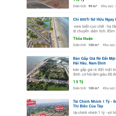
Diện tích:
99 m²
Khu vực:
Chỉ 800Tr Sở Hữu Ngay 
️ view biển cực chill - hạ
di chuyển. diện tích: 85
dịch vụ du lịch: homestay
Thỏa thuận
Diện tích:
100 m²
Khu vực:
Bán Gấp Giá Rẻ Đất Mặt
Hải Hậu, Nam Định
bán gấp giá rẻ đất mặt b
định. cơ hội làm giàu đã 
đang triển khai mạnh mẽ 
1.5 Tỷ
Diện tích:
100 m²
Khu vực:
Tài Chính Nhỉnh 1 Tỷ - 
Thị Biển Của Tập
tài chính nhỉnh 1 tỷ - sở 