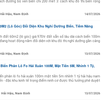
ách đường bộ ven biển chỉ 200 mét 3: cách khu đô thị biển rộng
uân
Hải Hậu, Nam Định
14/07/2026
0M2 (Lô Góc) Đối Diện Khu Nghỉ Dưỡng Biển, Tiềm Năng
h đất 60m2 (lô góc) giá 970tr đất sẵn sổ lâu dài cách biển 100m
đang hoạt động nằm đối diện với khu đô thị nghỉ dưỡng gần cảng
õ rệt. xung quanh dân cư đã
Hải Hậu, Nam Định
13/07/2026
 Biển Phân Lô Fo Hải Xuân 100M, Mặt Tiền 5M, Nhỉnh 1 Tỷ,
iển phân lô fo hải xuân 100m mặt tiền 5m nhỉnh 1 tỷ hải hậu nam
đến - đặc khu kinh tế trọng điểm ninh cơ được thủ tướng phê duyệt
- ngân
Hải Hậu, Nam Định
13/07/2026