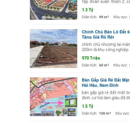
tập đoàn xuân thiện 2: c
25.000 ha của tập đoàn x
1.3 Tỷ
Diện tích:
99 m²
Khu vực:
Chính Chủ Bán Lô Đất 6
Tăng Giá Rõ Rệt
chính chủ nhượng lại mản
200m là khu công nghiệp 
biển tiềm năng tăng giá r
970 Triệu
Diện tích:
60 m²
Khu vực:
Bán Gấp Giá Rẻ Đất Mặt
Hải Hậu, Nam Định
bán gấp giá rẻ đất mặt b
định. cơ hội làm giàu đã 
đang triển khai mạnh mẽ 
1.5 Tỷ
Diện tích:
100 m²
Khu vực: