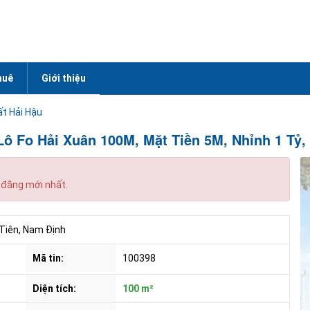
huê
Giới thiệu
t Hải Hậu
ô Fo Hải Xuân 100M, Mặt Tiền 5M, Nhỉnh 1 Tỷ,
 đăng mới nhất.
Tiên, Nam Định
Mã tin:
100398
Diện tích:
100 m²