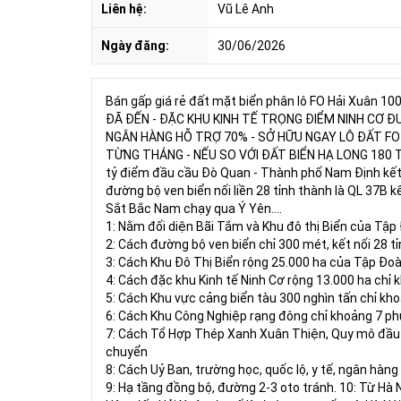
Liên hệ:
Vũ Lê Anh
Ngày đăng:
30/06/2026
Bán gấp giá rẻ đất mặt biển phân lô FO Hải Xuân 10
ĐÃ ĐẾN - ĐẶC KHU KINH TẾ TRỌNG ĐIỂM NINH CƠ 
NGÂN HÀNG HỖ TRỢ 70% - SỞ HỮU NGAY LÔ ĐẤT FO 
TỪNG THÁNG - NẾU SO VỚI ĐẤT BIỂN HẠ LONG 180 T
tỷ điểm đầu cầu Đò Quan - Thành phố Nam Định kết 
đường bộ ven biển nối liền 28 tỉnh thành là QL 37B 
Sắt Bắc Nam chạy qua Ý Yên....
1: Nằm đối diện Bãi Tắm và Khu đô thị Biển của Tậ
2: Cách đường bộ ven biển chỉ 300 mét, kết nối 28 tỉ
3: Cách Khu Đô Thị Biển rộng 25.000 ha của Tập Đo
4: Cách đặc khu Kinh tế Ninh Cơ rộng 13.000 ha chỉ 
5: Cách Khu vực cảng biển tàu 300 nghìn tấn chỉ kh
6: Cách Khu Công Nghiệp rạng đông chỉ khoảng 7 ph
7: Cách Tổ Hợp Thép Xanh Xuân Thiện, Quy mô đầu t
chuyển
8: Cách Uỷ Ban, trường học, quốc lộ, y tế, ngân hàn
9: Hạ tầng đồng bộ, đường 2-3 oto tránh. 10: Từ Hà 