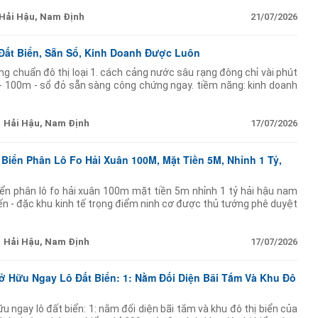
Hải Hậu, Nam Định
21/07/2026
Đất Biển, Sẵn Sổ, Kinh Doanh Được Luôn
 tầng chuẩn đô thị loại 1. cách cảng nước sâu rạng đông chỉ vài phút
m - 100m - sổ đỏ sẵn sàng công chứng ngay. tiềm năng: kinh doanh
 nhà hàng biển. cho
Hải Hậu, Nam Định
17/07/2026
 Biển Phân Lô Fo Hải Xuân 100M, Mặt Tiền 5M, Nhỉnh 1 Tỷ,
iển phân lô fo hải xuân 100m mặt tiền 5m nhỉnh 1 tỷ hải hậu nam
đến - đặc khu kinh tế trọng điểm ninh cơ được thủ tướng phê duyệt
- ngân
Hải Hậu, Nam Định
17/07/2026
Sở Hữu Ngay Lô Đất Biển: 1: Nằm Đối Diện Bãi Tắm Và Khu Đô
hữu ngay lô đất biển: 1: nằm đối diện bãi tắm và khu đô thị biển của