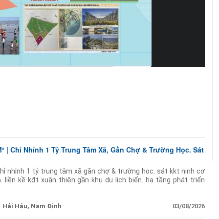
² | Chỉ Nhỉnh 1 Tỷ Trung Tâm Xã, Gần Chợ & Trường Học. Sát
hỉ nhỉnh 1 tỷ trung tâm xã gần chợ & trường học. sát kkt ninh cơ
 liền kề kđt xuân thiện gần khu du lịch biển. hạ tầng phát triển
cư. chỉ nhỉnh
Hải Hậu, Nam Định
03/08/2026