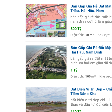
Bán Gấp Giá Rẻ Đất Mặt
Triệu, Hải Hậu, Nam
bán gấp giá rẻ đất mặt b
nam định. cơ hội làm già
duyệt đang triển khai mạ
800 Tỷ
Diện tích:
70 m²
Khu vực:
Bán Gấp Giá Rẻ Đất Mặt
Hải Hậu, Nam Định
bán gấp giá rẻ đất mặt b
định. cơ hội làm giàu đã 
đang triển khai mạnh mẽ 
1 Tỷ
Diện tích:
100 m²
Khu vực:
Đất Biển Vị Trí Đẹp – C
Tiềm Năng Kha
đất biển vị trí đẹp chỉ 1
thác và đầu tư. đối diện
đến kkt ninh cơ với cảng 
110 Tỷ