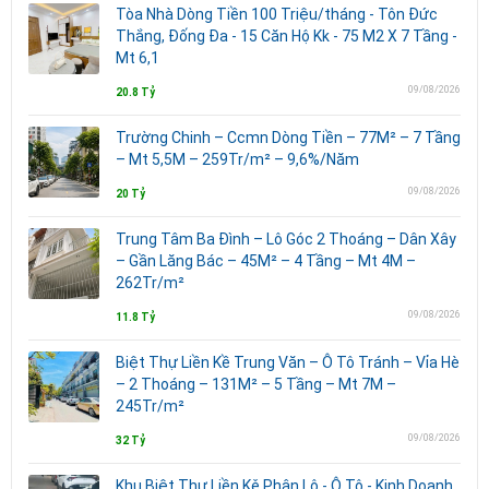
Tòa Nhà Dòng Tiền 100 Triệu/tháng - Tôn Đức
Thắng, Đống Đa - 15 Căn Hộ Kk - 75 M2 X 7 Tầng -
Mt 6,1
09/08/2026
20.8 Tỷ
Trường Chinh – Ccmn Dòng Tiền – 77M² – 7 Tầng
– Mt 5,5M – 259Tr/m² – 9,6%/Năm
09/08/2026
20 Tỷ
Trung Tâm Ba Đình – Lô Góc 2 Thoáng – Dân Xây
– Gần Lăng Bác – 45M² – 4 Tầng – Mt 4M –
262Tr/m²
09/08/2026
11.8 Tỷ
Biệt Thự Liền Kề Trung Văn – Ô Tô Tránh – Vỉa Hè
– 2 Thoáng – 131M² – 5 Tầng – Mt 7M –
245Tr/m²
09/08/2026
32 Tỷ
Khu Biệt Thự Liền Kě Phân Lô - Ô Tô - Kinh Doanh