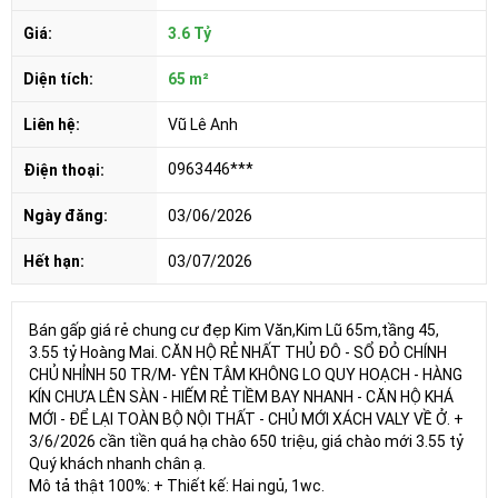
Giá:
3.6 Tỷ
Diện tích:
65 m²
Liên hệ:
Vũ Lê Anh
0963446***
Điện thoại:
Ngày đăng:
03/06/2026
Hết hạn:
03/07/2026
Bán gấp giá rẻ chung cư đẹp Kim Văn,Kim Lũ 65m,tầng 45,
3.55 tỷ Hoàng Mai. CĂN HỘ RẺ NHẤT THỦ ĐÔ - SỔ ĐỎ CHÍNH
CHỦ NHỈNH 50 TR/M- YÊN TÂM KHÔNG LO QUY HOẠCH - HÀNG
KÍN CHƯA LÊN SÀN - HIẾM RẺ TIỀM BAY NHANH - CĂN HỘ KHÁ
MỚI - ĐỂ LẠI TOÀN BỘ NỘI THẤT - CHỦ MỚI XÁCH VALY VỀ Ở. +
3/6/2026 cần tiền quá hạ chào 650 triệu, giá chào mới 3.55 tỷ
Quý khách nhanh chân ạ.
Mô tả thật 100%: + Thiết kế: Hai ngủ, 1wc.