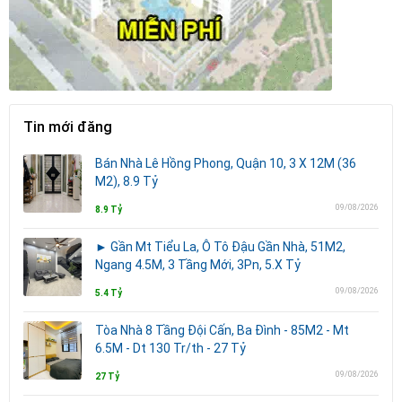
Tin mới đăng
Bán Nhà Lê Hồng Phong, Quận 10, 3 X 12M (36
M2), 8.9 Tỷ
09/08/2026
8.9 Tỷ
► Gần Mt Tiểu La, Ô Tô Đậu Gần Nhà, 51M2,
Ngang 4.5M, 3 Tầng Mới, 3Pn, 5.X Tỷ
09/08/2026
5.4 Tỷ
Tòa Nhà 8 Tầng Đội Cấn, Ba Đình - 85M2 - Mt
6.5M - Dt 130 Tr/th - 27 Tỷ
09/08/2026
27 Tỷ