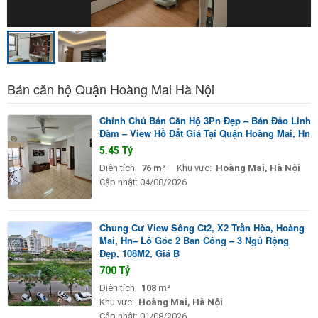
Bán căn hộ Quận Hoàng Mai Hà Nội
Chính Chủ Bán Căn Hộ 3Pn Đẹp – Bán Đảo Linh
Đàm – View Hồ Đắt Giá Tại Quận Hoàng Mai, Hn
5.45 Tỷ
Diện tích:
76 m²
Khu vực:
Hoàng Mai, Hà Nội
Cập nhật:
04/08/2026
Chung Cư View Sông Ct2, X2 Trần Hòa, Hoàng
Mai, Hn– Lô Góc 2 Ban Công – 3 Ngủ Rộng
Đẹp, 108M2, Giá B
700 Tỷ
Diện tích:
108 m²
Khu vực:
Hoàng Mai, Hà Nội
Cập nhật:
01/08/2026