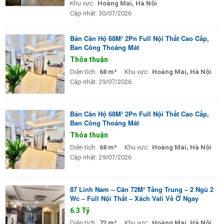
Khu vực:
Hoàng Mai, Hà Nội
Cập nhật:
30/07/2026
Bán Căn Hộ 68M² 2Pn Full Nội Thất Cao Cấp,
Ban Công Thoáng Mát
Thỏa thuận
Diện tích:
68 m²
Khu vực:
Hoàng Mai, Hà Nội
Cập nhật:
29/07/2026
Bán Căn Hộ 68M² 2Pn Full Nội Thất Cao Cấp,
Ban Công Thoáng Mát
Thỏa thuận
Diện tích:
68 m²
Khu vực:
Hoàng Mai, Hà Nội
Cập nhật:
29/07/2026
87 Lĩnh Nam – Căn 72M² Tầng Trung – 2 Ngủ 2
Wc – Full Nội Thất – Xách Vali Về Ở Ngay
6.3 Tỷ
Diện tích:
72 m²
Khu vực:
Hoàng Mai, Hà Nội