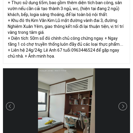
+ Thực sử dụng 65m, bao gồm thêm diện tích ban công, sân
vườn nếu cần cải tạo thành 3 ngủ, wc, (hiện tại đang 2 ngủ)
khách, bếp, logia sáng thoáng, để lại toàn bộ nội thất.
+ Khu đô thị Kim Văn Kim Lũ mặt đường vành đai 3, đường
Nghiêm Xuân Yêm, giao thông kết nối đi lại thuận tiện, vị trí trí
vàng trong tâm giá.
+ Diện tích: 50m sổ đỏ chính chủ công chứng ngay. + Ngay
tầng 1 có chợ truyền thống luôn đầy đủ các loại thực phẩm....
+ Liên hệ 24g/24g: Lê Anh 67 tuổi 0963446524 để gặp ngay
chủ nhà. + Ảnh minh họa.