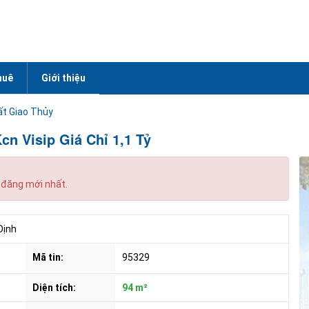
huê
Giới thiệu
ất Giao Thủy
n Visip Giá Chỉ 1,1 Tỷ
 đăng mới nhất.
Định
Mã tin:
95329
Diện tích:
94 m²