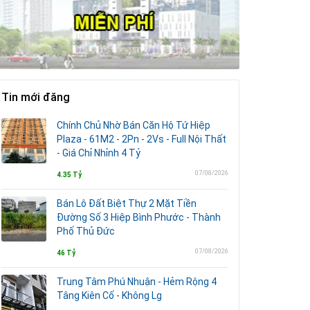
Tin mới đăng
Chính Chủ Nhờ Bán Căn Hộ Tứ Hiệp
Plaza - 61M2 - 2Pn - 2Vs - Full Nội Thất
- Giá Chỉ Nhỉnh 4 Tỷ
07/08/2026
4.35 Tỷ
Bán Lô Đất Biệt Thự 2 Mặt Tiền
Đường Số 3 Hiệp Bình Phước - Thành
Phố Thủ Đức
07/08/2026
46 Tỷ
Trung Tâm Phú Nhuận - Hẻm Rộng 4
Tâng Kiên Cố - Không Lg