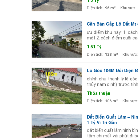
1.3 Tỷ
Diện tích:
96 m²
Khu vực:
Cần Bán Gấp Lô Đất Mt 8
ưu điểm khu này: 1: cách
mét 2: cách điểm cuối ca
ban trường học quốc lộ y 
1.51 Tỷ
Diện tích:
128 m²
Khu vực:
Lô Góc 106M Đối Diện B
chính chủ thanh lý lô gó
thủy nam định) trước tính
trung tâm lõi của các tậ
Thỏa thuận
Diện tích:
106 m²
Khu vực:
Đất Biển Quất Lâm – Nin
1 Tỷ Vị Trí Gần
đất biển quất lâm ninh bình 
tắm chỉ mất vài phút đi b