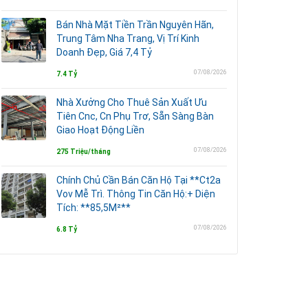
Bán Nhà Mặt Tiền Trần Nguyên Hãn,
Trung Tâm Nha Trang, Vị Trí Kinh
Doanh Đẹp, Giá 7,4 Tỷ
07/08/2026
7.4 Tỷ
Nhà Xưởng Cho Thuê Sản Xuất Ưu
Tiên Cnc, Cn Phụ Trơ, Sẵn Sàng Bàn
Giao Hoạt Động Liền
07/08/2026
275 Triệu/tháng
Chính Chủ Cần Bán Căn Hộ Tại **Ct2a
Vov Mễ Trì. Thông Tin Căn Hộ:+ Diện
Tích: **85,5M²**
07/08/2026
6.8 Tỷ