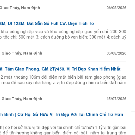
Giao Thủy, Nam Định
06/08/2026
M, Dt 128M. Đất Sẵn Sổ Full Cư. Diện Tích To
 khu công nghiệp vsip và khu công nghiệp giao yến chỉ: 200-300
o tốc chỉ: 500 mét 3: cách đường bộ ven biển: 300 mét 4: cách uỷ
tế ngân hàng chỉ: 50-100
Giao Thủy, Nam Định
05/08/2026
ãi Tắm Giao Phong, Giá 2Tỷ450, Vị Trí Đẹp Khan Hiếm Nhất
c 2 mặt thoáng 106m đối diện mặt biển bãi tắm giao phong (giao
 mua để sau xây nhà hàng vì vị trí đẹp đứng nhìn ra biển đất nằm
p đoàn quy hoạch làm
Giao Thủy, Nam Định
15/07/2026
h Bình | Cơ Hội Sở Hữu Vị Trí Đẹp Với Tài Chính Chỉ Từ Hơn
| cơ hội sở hữu vị trí đẹp với tài chính chỉ từ hơn 1 tỷ vị trí gần bãi
ộ để tận hưởng không gian biển. điểm nổi bật: ️ nằm tại trung tâm