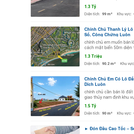
khu du lịch
1.3 Tỷ
Diện tích:
99 m²
Khu vực:
Chính Chủ Thanh Lý Lô 
Sổ, Công Chứng Luôn
chính chủ em muốn bán lô
cách mặt biển 50m diện t
chứng sang tên ngay xun
1.3 Triệu
Diện tích:
90.2 m²
Khu vực
Chính Chủ Em Có Lô Đất
Dịch Luôn
chính chủ cần bán lô đất t
giao thủy nam định khu vự
quất lâm là thị trấn ven bi
1.5 Tỷ
Diện tích:
90 m²
Khu vực:
► Đón Đầu Cao Tốc – Sở