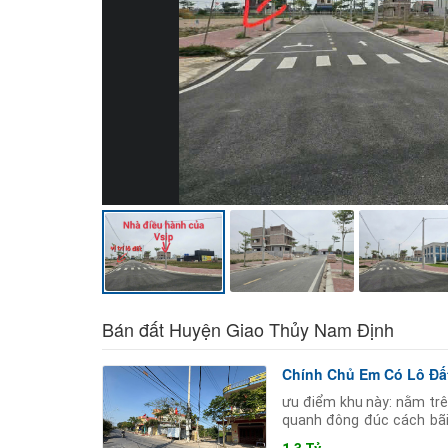
Bán đất Huyện Giao Thủy Nam Định
Chính Chủ Em Có Lô Đấ
ưu điểm khu này: nằm trê
quanh đông đúc cách bãi
viên cây xanh chỉ 100 mét