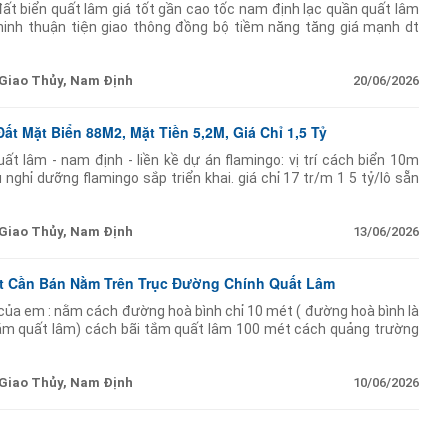
ất biển quất lâm giá tốt gần cao tốc nam định lạc quần quất lâm
ninh thuận tiện giao thông đồng bộ tiềm năng tăng giá mạnh dt
 vuông đẹp giá nhỉnh
Giao Thủy, Nam Định
20/06/2026
t Mặt Biển 88M2, Mặt Tiền 5,2M, Giá Chỉ 1,5 Tỷ
ất lâm - nam định - liền kề dự án flamingo: vị trí cách biển 10m
 nghỉ dưỡng flamingo sắp triển khai. giá chỉ 17 tr/m 1 5 tỷ/lô sẵn
t nền được
Giao Thủy, Nam Định
13/06/2026
t Cần Bán Nằm Trên Trục Đường Chính Quất Lâm
của em : nằm cách đường hoà bình chỉ 10 mét ( đường hoà bình là
tắm quất lâm) cách bãi tắm quất lâm 100 mét cách quảng trường
ây xanh chỉ
Giao Thủy, Nam Định
10/06/2026