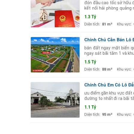
đón đầu cao tốc sở hữu đ
kết nối hải phòng quảng 
81m full thổ cư mt 6 65m
1.3 Tỷ
Diện tích:
81 m²
Khu vực:
Chính Chủ Cần Bán Lô Đấ
bán đất ngay mặt biển qu
ngay sát bãi tắm 1 và khu
sổ sang tên ngay. khu đấ
1.5 Tỷ
Diện tích:
88 m²
Khu vực:
Chính Chủ Em Có Lô Đấ
ưu điểm gần khu vực đất 
đường to nhất đi ra bãi 
biển phố đi bộ công viên c
1.1 Tỷ
Diện tích:
95 m²
Khu vực: