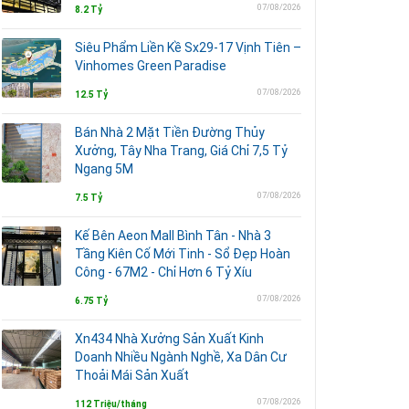
07/08/2026
8.2 Tỷ
Siêu Phẩm Liền Kề Sx29-17 Vịnh Tiên –
Vinhomes Green Paradise
07/08/2026
12.5 Tỷ
Bán Nhà 2 Mặt Tiền Đường Thủy
Xưởng, Tây Nha Trang, Giá Chỉ 7,5 Tỷ
Ngang 5M
07/08/2026
7.5 Tỷ
Kế Bên Aeon Mall Bình Tân - Nhà 3
Tầng Kiên Cố Mới Tinh - Sổ Đẹp Hoàn
Công - 67M2 - Chỉ Hơn 6 Tỷ Xíu
07/08/2026
6.75 Tỷ
Xn434 Nhà Xưởng Sản Xuất Kinh
Doanh Nhiều Ngành Nghề, Xa Dân Cư
Thoải Mái Sản Xuất
07/08/2026
112 Triệu/tháng