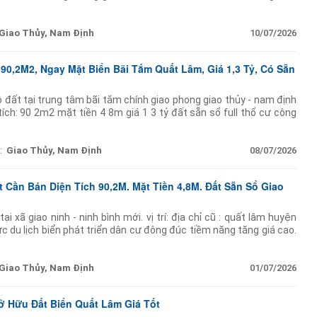
Giao Thủy, Nam Định
10/07/2026
90,2M2, Ngay Mặt Biển Bãi Tắm Quất Lâm, Giá 1,3 Tỷ, Có Sẵn
 đất tại trung tâm bãi tắm chính giao phong giao thủy - nam định
ích: 90 2m2 mặt tiền 4 8m giá 1 3 tỷ đất sẵn sổ full thổ cư công
g quanh dân
:
Giao Thủy, Nam Định
08/07/2026
 Cần Bán Diện Tích 90,2M. Mặt Tiền 4,8M. Đất Sẵn Sổ Giao
ại xã giao ninh - ninh bình mới. vị trí: địa chỉ cũ : quất lâm huyện
c du lịch biển phát triển dân cư đông đúc tiềm năng tăng giá cao.
ển
Giao Thủy, Nam Định
01/07/2026
 Hữu Đất Biển Quất Lâm Giá Tốt