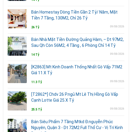
Bán Homestay Dòng Tiền Gần 2 Tỷ/ Năm, Mặt
Tiền 7 Tầng, 130M2, Chỉ 26 Tỷ
09/08/2026
26 Tỷ
Bán Nhà Mặt Tiền Đường Quảng Hàm, – Dt 97M2,
Sau Qh Còn 56M2, 4 Tầng , 6 Phòng Chỉ 14 Tỷ
09/08/2026
14 Tỷ
[K2863] Mt Kinh Doanh Thống Nhất Gò Vấp 71M2
Giá 11.X Tỷ
09/08/2026
11.3 Tỷ
[T2862*] Chdv 26 P.ngủ Mt Lê Thị Hồng Gò Vấp
Cạnh Lotte Giá 25.X Tỷ
09/08/2026
25.5 Tỷ
Bán Siêu Phẩm 7 Tầng Mtkd Đ.nguyễn Phúc
Nguyên, Quận 3 - Dt 72M2 Full Thổ Cư - Vị Trí Kinh