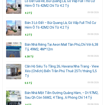
Lô Đất Giá Rẻ, Bùi Quang Là, Gò Vấp Full Thổ Cư
Hẻm Ô Tô 42M2 Chỉ Từ 4.2 Tỷ
09/08/2026
4.2 Tỷ
Bán 3 Lô Đất – Bùi Quang Là, Gò Vấp Full Thổ Cư
Hẻm Ô Tô 42M2 Chỉ Từ 4.2 Tỷ
09/08/2026
4.2 Tỷ
Bán Nhà Riêng Tại Aeon Mall Tân Phú,Chỉ Với 6,38
Tỷ, 49M2, 4M*12m
09/08/2026
6.38 Tỷ
Căn Hộ Siêu To Tầng 26; Havana Nha Trang - View
Xéo (Chếch) Biển Trần Phú Thuê 25Tr/tháng 5,5
Tỷ
09/08/2026
5.5 Tỷ
Bán Nhà Mặt Tiền Đường Quảng Hàm, – Dt 97M2,
Sau Qh Còn 56M2, 4 Tầng , 6 Phòng Chỉ 14 Tỷ
09/08/2026
14 Tỷ