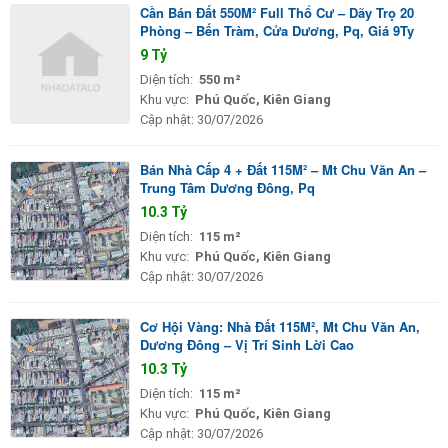
Cần Bán Đất 550M² Full Thổ Cư – Dãy Trọ 20
Phòng – Bến Tràm, Cửa Dương, Pq, Giá 9Ty
9 Tỷ
Diện tích:
550 m²
Khu vực:
Phú Quốc, Kiên Giang
Cập nhật:
30/07/2026
Bán Nhà Cấp 4 + Đất 115M² – Mt Chu Văn An –
Trung Tâm Dương Đông, Pq
10.3 Tỷ
Diện tích:
115 m²
Khu vực:
Phú Quốc, Kiên Giang
Cập nhật:
30/07/2026
Cơ Hội Vàng: Nhà Đất 115M², Mt Chu Văn An,
Dương Đông – Vị Trí Sinh Lời Cao
10.3 Tỷ
Diện tích:
115 m²
Khu vực:
Phú Quốc, Kiên Giang
Cập nhật:
30/07/2026