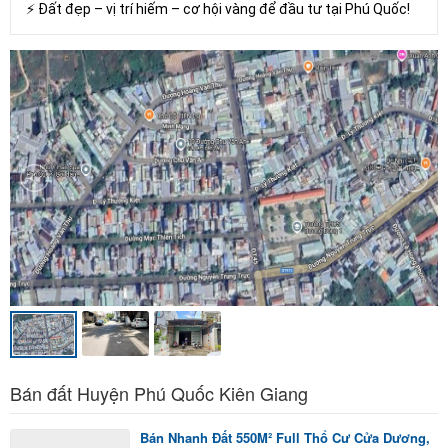
⚡ Đất đẹp – vị trí hiếm – cơ hội vàng để đầu tư tại Phú Quốc!
Bán đất Huyện Phú Quốc Kiên Giang
Bán Nhanh Đất 550M² Full Thổ Cư Cửa Dương,