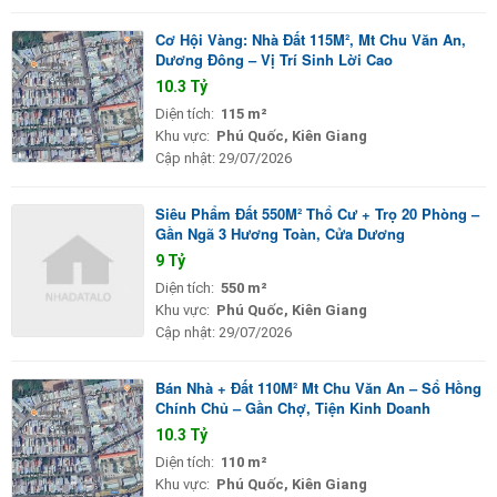
Cơ Hội Vàng: Nhà Đất 115M², Mt Chu Văn An,
Dương Đông – Vị Trí Sinh Lời Cao
10.3 Tỷ
Diện tích:
115 m²
Khu vực:
Phú Quốc, Kiên Giang
Cập nhật:
29/07/2026
Siêu Phẩm Đất 550M² Thổ Cư + Trọ 20 Phòng –
Gần Ngã 3 Hương Toàn, Cửa Dương
9 Tỷ
Diện tích:
550 m²
Khu vực:
Phú Quốc, Kiên Giang
Cập nhật:
29/07/2026
Bán Nhà + Đất 110M² Mt Chu Văn An – Sổ Hồng
Chính Chủ – Gần Chợ, Tiện Kinh Doanh
10.3 Tỷ
Diện tích:
110 m²
Khu vực:
Phú Quốc, Kiên Giang