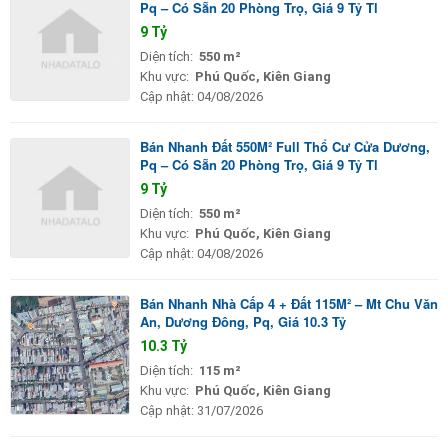
Pq – Có Sẵn 20 Phòng Trọ, Giá 9 Tỷ Tl
9 Tỷ
Diện tích:
550 m²
Khu vực:
Phú Quốc, Kiên Giang
Cập nhật:
04/08/2026
Bán Nhanh Đất 550M² Full Thổ Cư Cửa Dương,
Pq – Có Sẵn 20 Phòng Trọ, Giá 9 Tỷ Tl
9 Tỷ
Diện tích:
550 m²
Khu vực:
Phú Quốc, Kiên Giang
Cập nhật:
04/08/2026
Bán Nhanh Nhà Cấp 4 + Đất 115M² – Mt Chu Văn
An, Dương Đông, Pq, Giá 10.3 Tỷ
10.3 Tỷ
Diện tích:
115 m²
Khu vực:
Phú Quốc, Kiên Giang
Cập nhật:
31/07/2026