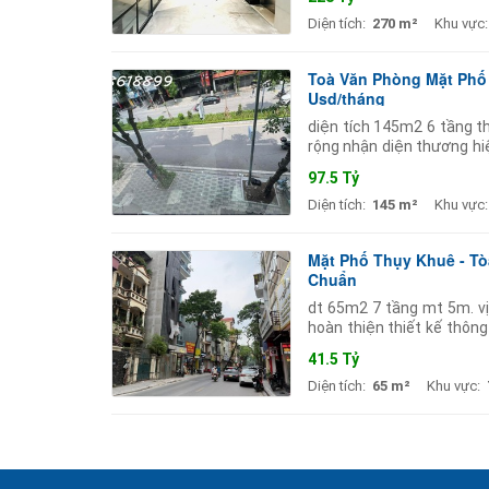
Diện tích:
270 m²
Khu vực:
Toà Văn Phòng Mặt Phố 
Usd/tháng
diện tích 145m2 6 tầng th
rộng nhận diện thương hiệ
usd/tháng. phù hợp làm 
97.5 Tỷ
Diện tích:
145 m²
Khu vực:
Mặt Phố Thụy Khuê - Tò
Chuẩn
dt 65m2 7 tầng mt 5m. vị
hoàn thiện thiết kế thông
sở văn phòng thẩm mỹ vi
41.5 Tỷ
Diện tích:
65 m²
Khu vực: