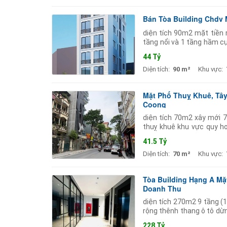
Bán Tòa Building Chdv 
diện tích 90m2 mặt tiền r
tầng nổi và 1 tầng hầm c
20 phòng căn hộ dịch vụ 
44 Tỷ
Diện tích:
90 m²
Khu vực:
Mặt Phố Thuỵ Khuê, Tây
Coong
diện tích 70m2 xây mới 7
thuỵ khuê khu vực quy h
phòng thẩm mỹ viện spa ph
41.5 Tỷ
Diện tích:
70 m²
Khu vực:
Tòa Building Hạng A Mặt
Doanh Thu
diện tích 270m2 9 tầng (1 
rộng thênh thang ô tô dừng
làm trụ sở tập đoàn
228 Tỷ