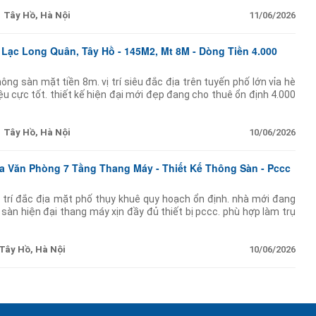
Tây Hồ, Hà Nội
11/06/2026
Lạc Long Quân, Tây Hồ - 145M2, Mt 8M - Dòng Tiền 4.000
ông sàn mặt tiền 8m. vị trí siêu đắc địa trên tuyến phố lớn vỉa hè
u cực tốt. thiết kế hiện đại mới đẹp đang cho thuê ổn định 4.000
trụ sở tập đoàn showroom hoặc
Tây Hồ, Hà Nội
10/06/2026
a Văn Phòng 7 Tầng Thang Máy - Thiết Kế Thông Sàn - Pccc
 trí đắc địa mặt phố thụy khuê quy hoạch ổn định. nhà mới đang
 sàn hiện đại thang máy xịn đầy đủ thiết bị pccc. phù hợp làm trụ
ện phòng khám. sổ
Tây Hồ, Hà Nội
10/06/2026