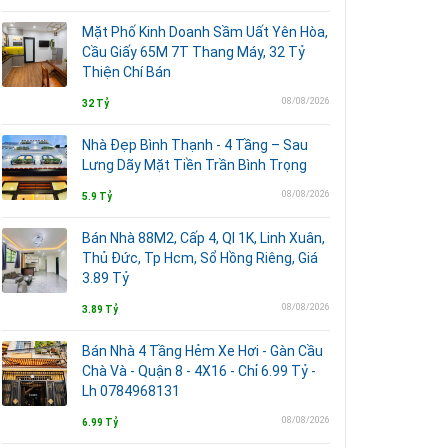
Mặt Phố Kinh Doanh Sầm Uất Yên Hòa,
Cầu Giấy 65M 7T Thang Máy, 32 Tỷ
Thiện Chí Bán
08/08/2026
32 Tỷ
Nhà Đẹp Bình Thạnh - 4 Tầng – Sau
Lưng Dãy Mặt Tiền Trần Bình Trọng
08/08/2026
5.9 Tỷ
Bán Nhà 88M2, Cấp 4, Ql 1K, Linh Xuân,
Thủ Đức, Tp Hcm, Sổ Hồng Riêng, Giá
3.89 Tỷ
08/08/2026
3.89 Tỷ
Bán Nhà 4 Tầng Hẻm Xe Hơi - Gàn Cầu
Chà Và - Quận 8 - 4X16 - Chỉ 6.99 Tỷ -
Lh 0784968131
08/08/2026
6.99 Tỷ