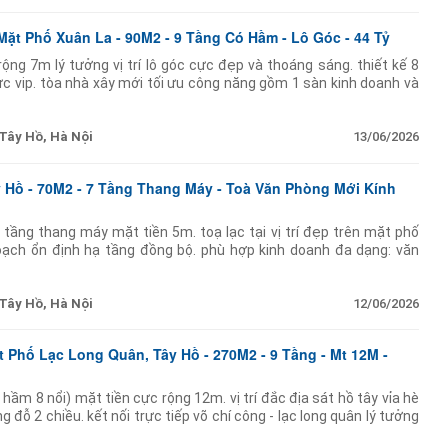
Mặt Phố Xuân La - 90M2 - 9 Tầng Có Hầm - Lô Góc - 44 Tỷ
ộng 7m lý tưởng vị trí lô góc cực đẹp và thoáng sáng. thiết kế 8
ực vip. tòa nhà xây mới tối ưu công năng gồm 1 sàn kinh doanh và
cao
Tây Hồ, Hà Nội
13/06/2026
 Hồ - 70M2 - 7 Tầng Thang Máy - Toà Văn Phòng Mới Kính
 tầng thang máy mặt tiền 5m. toạ lạc tại vị trí đẹp trên mặt phố
oạch ổn định hạ tầng đồng bộ. phù hợp kinh doanh đa dạng: văn
òng khám... thiết kế hiện
Tây Hồ, Hà Nội
12/06/2026
 Phố Lạc Long Quân, Tây Hồ - 270M2 - 9 Tầng - Mt 12M -
hầm 8 nổi) mặt tiền cực rộng 12m. vị trí đắc địa sát hồ tây vỉa hè
 đỗ 2 chiều. kết nối trực tiếp võ chí công - lạc long quân lý tưởng