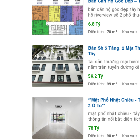
Bán Căn Hộ Góc Đẹp – T
bán căn hộ góc đẹp tây h
hồ riverview số 2 phố thư
phòng ngủ 2 phòng vệ sinh 
6.8 Tỷ
Diện tích:
70 m²
Khu vực:
Bán Sh 5 Tầng, 2 Mặt Th
Tây
tài sản thương mại hiếm 
nằm trên tuyến đường kết n
căn shophouse sunshine go
59.2 Tỷ
Diện tích:
99 m²
Khu vực:
**Mặt Phố Nhật Chiêu - 
2 Ô Tô**
mặt phố nhật chiêu - tây
thông tin nổi bật diện tí
tọa lạc tại vị
78 Tỷ
Diện tích:
90 m²
Khu vực: