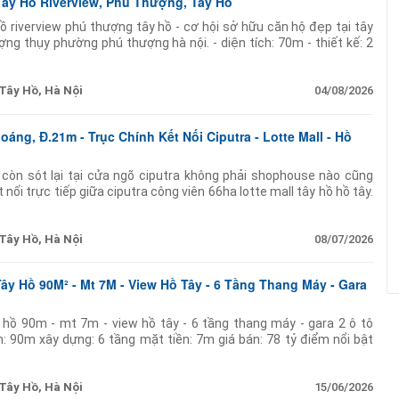
ây Hồ Riverview, Phú Thượng, Tây Hồ
ồ riverview phú thượng tây hồ - cơ hội sở hữu căn hộ đẹp tại tây
ợng thụy phường phú thượng hà nội. - diện tích: 70m - thiết kế: 2
- vị
Tây Hồ, Hà Nội
04/08/2026
oáng, Đ.21m - Trục Chính Kết Nối Ciputra - Lotte Mall - Hồ
còn sót lại tại cửa ngõ ciputra không phải shophouse nào cũng
ối trực tiếp giữa ciputra công viên 66ha lotte mall tây hồ hồ tây.
lden river sở hữu nhiều yếu tố hiếm: diện tích 99.1m
Tây Hồ, Hà Nội
08/07/2026
Tây Hồ 90M² - Mt 7M - View Hồ Tây - 6 Tầng Thang Máy - Gara
 hồ 90m - mt 7m - view hồ tây - 6 tầng thang máy - gara 2 ô tô
ch: 90m xây dựng: 6 tầng mặt tiền: 7m giá bán: 78 tỷ điểm nổi bật
Tây Hồ, Hà Nội
15/06/2026