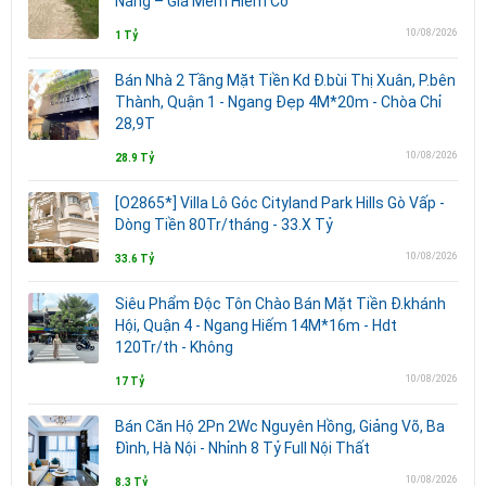
Năng – Giá Mềm Hiếm Có
10/08/2026
1 Tỷ
Bán Nhà 2 Tầng Mặt Tiền Kd Đ.bùi Thị Xuân, P.bên
Thành, Quận 1 - Ngang Đẹp 4M*20m - Chòa Chỉ
28,9T
10/08/2026
28.9 Tỷ
[O2865*] Villa Lô Góc Cityland Park Hills Gò Vấp -
Dòng Tiền 80Tr/tháng - 33.X Tỷ
10/08/2026
33.6 Tỷ
Siêu Phẩm Độc Tôn Chào Bán Mặt Tiền Đ.khánh
Hội, Quận 4 - Ngang Hiếm 14M*16m - Hdt
120Tr/th - Không
10/08/2026
17 Tỷ
Bán Căn Hộ 2Pn 2Wc Nguyên Hồng, Giảng Võ, Ba
Đình, Hà Nội - Nhỉnh 8 Tỷ Full Nội Thất
10/08/2026
8.3 Tỷ