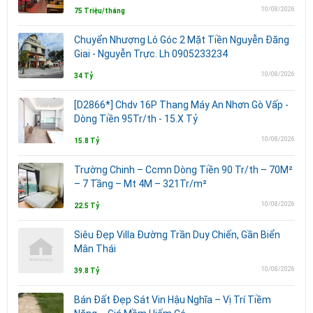
10/08/2026
75 Triệu/tháng
Chuyển Nhượng Lô Góc 2 Mặt Tiền Nguyễn Đăng
Giai - Nguyễn Trực. Lh 0905233234
10/08/2026
34 Tỷ
[D2866*] Chdv 16P Thang Máy An Nhơn Gò Vấp -
Dòng Tiền 95Tr/th - 15.X Tỷ
10/08/2026
15.8 Tỷ
Trường Chinh – Ccmn Dòng Tiền 90 Tr/th – 70M²
– 7 Tầng – Mt 4M – 321Tr/m²
10/08/2026
22.5 Tỷ
Siêu Đẹp Villa Đường Trần Duy Chiến, Gần Biển
Mân Thái
10/08/2026
39.8 Tỷ
Bán Đất Đẹp Sát Vin Hậu Nghĩa – Vị Trí Tiềm