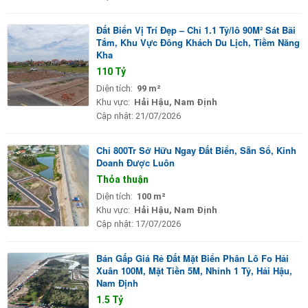
Đất Biển Vị Trí Đẹp – Chỉ 1.1 Tỷ/lô 90M² Sát Bãi
Tắm, Khu Vực Đông Khách Du Lịch, Tiềm Năng
Kha
110 Tỷ
Diện tích:
99 m²
Khu vực:
Hải Hậu, Nam Định
Cập nhật:
21/07/2026
Chỉ 800Tr Sở Hữu Ngay Đất Biển, Sẵn Sổ, Kinh
Doanh Được Luôn
Thỏa thuận
Diện tích:
100 m²
Khu vực:
Hải Hậu, Nam Định
Cập nhật:
17/07/2026
Bán Gấp Giá Rẻ Đất Mặt Biển Phân Lô Fo Hải
Xuân 100M, Mặt Tiền 5M, Nhỉnh 1 Tỷ, Hải Hậu,
Nam Định
1.5 Tỷ