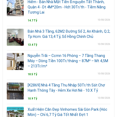
Hiếm - Bán Nhà Mặt Tiền Đ.nguyễn Tất Thành,
Quận 4 - Dt 4M*20m - Hdt 30Tr/th - Tiềm Năng
Tương Lai
10/08/2026
14.7 Tỷ
Bán Nhà 3 Tầng, 62M2 Đường Số 2, An Khánh, Q.2,
Tp Hcm. Giá 13,4 Tỷ, Sổ Hồng Chính Chủ
10/08/2026
13.4 Tỷ
Nguyễn Trãi – Ccmn 16 Phòng – 7 Tầng Thang
Máy – Dòng Tiền 100Tr/tháng – 87M² – Mt 4,5M
– 213Tr/m²
10/08/2026
18.5 Tỷ
[K2869] Nhà 4 Tầng Thu Nhập 50Tr/th Sát Chợ
Hạnh Thông Tây - Hẻm Xe Hơi Né - 10.X Tỷ
10/08/2026
10.9 Tỷ
Xuất Hiện Căn Đẹp Vinhomes Sài Gòn Park (Hóc
Môn) – Chỉ 6,7 Tỷ Giá Tốt Nhất Đợt 1