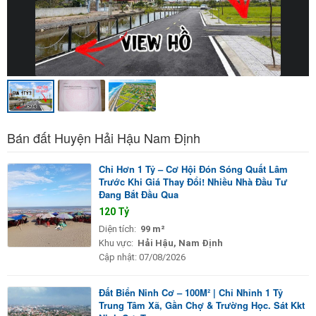
Bán đất Huyện Hải Hậu Nam Định
Chỉ Hơn 1 Tỷ – Cơ Hội Đón Sóng Quất Lâm
Trước Khi Giá Thay Đổi! Nhiều Nhà Đầu Tư
Đang Bắt Đầu Qua
120 Tỷ
Diện tích:
99 m²
Khu vực:
Hải Hậu, Nam Định
Cập nhật:
07/08/2026
Đất Biển Ninh Cơ – 100M² | Chỉ Nhỉnh 1 Tỷ
Trung Tâm Xã, Gần Chợ & Trường Học. Sát Kkt