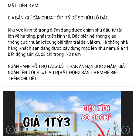
MẶT TIỀN: 4.6M.
GIÁ BÁN: CHỈ CẦN CHƯA TỚI 1 TỶ ĐỂ SƠ HỮU LÔ ĐẤT.
Khu vực kinh tế trọng điểm đang được chính phủ đầu tư rât
lớn về hạ tầng, phát triển kinh tế. Đặc biệt hệ thông giao
thông cực thuận lợi cùng bãi tắm trải dài vài km. Hệ thống nhà
hàng, khách sạn đang được xây dựng mọc lên như nấm. Giá trị
bất động sản x2, x3 chỉ trong 1-2 năm.
NGÂN HÀNG HỖ TRỢ LÃI SUẤT THẤP, ÂN HẠN GỐC 2 NĂM, GIẢI
NGÂN LÊN TỚI 70% GIÁ TRỊ BẤT ĐỘNG SẢN. LH EM ĐỂ BIẾT
THÊM CHI TIẾT.