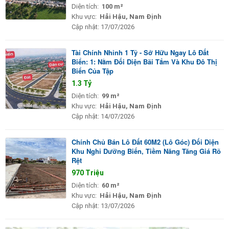
Diện tích:
100 m²
Khu vực:
Hải Hậu, Nam Định
Cập nhật:
17/07/2026
Tài Chính Nhỉnh 1 Tỷ - Sở Hữu Ngay Lô Đất
Biển: 1: Nằm Đối Diện Bãi Tắm Và Khu Đô Thị
Biển Của Tập
1.3 Tỷ
Diện tích:
99 m²
Khu vực:
Hải Hậu, Nam Định
Cập nhật:
14/07/2026
Chính Chủ Bán Lô Đất 60M2 (Lô Góc) Đối Diện
Khu Nghỉ Dưỡng Biển, Tiềm Năng Tăng Giá Rõ
Rệt
970 Triệu
Diện tích:
60 m²
Khu vực:
Hải Hậu, Nam Định
Cập nhật:
13/07/2026