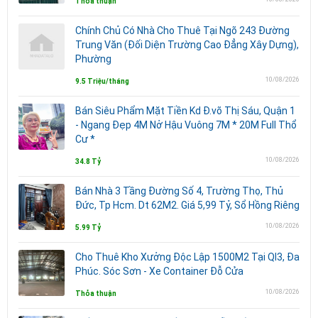
Thỏa thuận
Chính Chủ Có Nhà Cho Thuê Tại Ngõ 243 Đường
Trung Văn (Đối Diện Trường Cao Đẳng Xây Dựng),
Phường
10/08/2026
9.5 Triệu/tháng
Bán Siêu Phẩm Mặt Tiền Kd Đ.võ Thị Sáu, Quận 1
- Ngang Đẹp 4M Nở Hậu Vuông 7M * 20M Full Thổ
Cư *
10/08/2026
34.8 Tỷ
Bán Nhà 3 Tầng Đường Số 4, Trường Thọ, Thủ
Đức, Tp Hcm. Dt 62M2. Giá 5,99 Tỷ, Sổ Hồng Riêng
10/08/2026
5.99 Tỷ
Cho Thuê Kho Xưởng Độc Lập 1500M2 Tại Ql3, Đa
Phúc. Sóc Sơn - Xe Container Đỗ Cửa
10/08/2026
Thỏa thuận