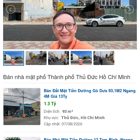
Bán nhà mặt phố Thành phố Thủ Đức Hồ Chí Minh
Bán Đất Mặt Tiền Đường Gò Dưa 93,1M2 Ngang
4M Giá 13Ty
1.3 Tỷ
Diện tích:
93 m²
Khu vực:
Thủ Đức, Hồ Chí Minh
Cập nhật:
07/08/2026
Bán Nhà Mặt Tiền Đường 12 Tam Binh -Ngang