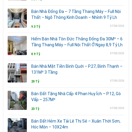
Bán Nhà Đống Đa – 7 Tầng Thang Máy – Full Nội
Thất – Ngõ Thông Kinh Doanh – Nhỉnh 9 Tỷ Lh
07/08/2026
9.3 Tỷ
Hiếm Bán Nhà Tôn Đức Thắng Đống Đa 30M² – 6
Tầng Thang Máy – Full Nội Thất Ở Ngay 8,9 Tỷ Lh
07/08/2026
8.9 Tỷ
Bán Nhà Mặt Tiền Bình Quới – P.27, Bình Thạnh –
131M² 3 Tầng
07/08/2026
20 Tỷ
Bán Đất Tặng Nhà Cấp 4 Phan Huy Ích – P.12, Gò
Vấp – 257M²
07/08/2026
23 Tỷ
Bán Đất Hẻm Xe Tải Lê Thị Sẻ – Xuân Thới Sơn,
Hóc Môn – 10X24m