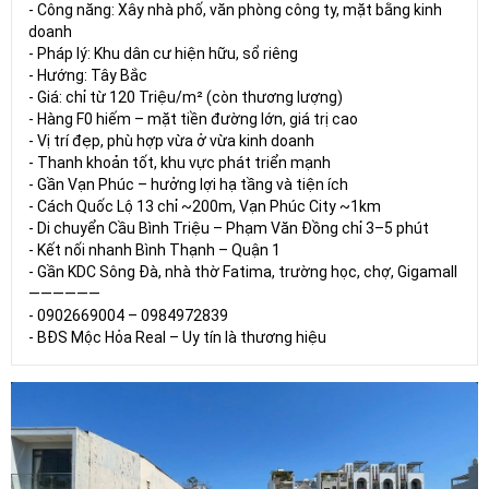
- Công năng: Xây nhà phố, văn phòng công ty, mặt bằng kinh
doanh
- Pháp lý: Khu dân cư hiện hữu, sổ riêng
- Hướng: Tây Bắc
- Giá: chỉ từ 120 Triệu/m² (còn thương lượng)
- Hàng F0 hiếm – mặt tiền đường lớn, giá trị cao
- Vị trí đẹp, phù hợp vừa ở vừa kinh doanh
- Thanh khoản tốt, khu vực phát triển mạnh
- Gần Vạn Phúc – hưởng lợi hạ tầng và tiện ích
- Cách Quốc Lộ 13 chỉ ~200m, Vạn Phúc City ~1km
- Di chuyển Cầu Bình Triệu – Phạm Văn Đồng chỉ 3–5 phút
- Kết nối nhanh Bình Thạnh – Quận 1
- Gần KDC Sông Đà, nhà thờ Fatima, trường học, chợ, Gigamall
——————
- 0902669004 – 0984972839
- BĐS Mộc Hỏa Real – Uy tín là thương hiệu