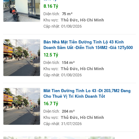
8.16 Tỷ
Diện tích:
75 m²
Khu vực:
Thủ Đức, Hồ Chí Minh
Cập nhật:
01/08/2026
Bán Nhà Mặt Tiền Đường Tỉnh Lộ 43 Kinh
Doanh Sầm Uất -Diễn Tích 154M2 -Giá 12Ty500
12.5 Tỷ
Diện tích:
154 m²
Khu vực:
Thủ Đức, Hồ Chí Minh
Cập nhật:
01/08/2026
Măt Tien Đường Tỉnh Lo 43 -Dt 203,7M2 Đang
Cho Thuê Vị Trí Kinh Doanh Tốt
16.7 Tỷ
Diện tích:
204 m²
Khu vực:
Thủ Đức, Hồ Chí Minh
Cập nhật:
31/07/2026