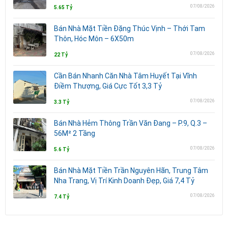
07/08/2026
5.65 Tỷ
Bán Nhà Mặt Tiền Đặng Thúc Vịnh – Thới Tam
Thôn, Hóc Môn – 6X50m
07/08/2026
22 Tỷ
Cần Bán Nhanh Căn Nhà Tâm Huyết Tại Vĩnh
Điềm Thượng, Giá Cực Tốt 3,3 Tỷ
07/08/2026
3.3 Tỷ
Bán Nhà Hẻm Thông Trần Văn Đang – P.9, Q.3 –
56M² 2 Tầng
07/08/2026
5.6 Tỷ
Bán Nhà Mặt Tiền Trần Nguyên Hãn, Trung Tâm
Nha Trang, Vị Trí Kinh Doanh Đẹp, Giá 7,4 Tỷ
07/08/2026
7.4 Tỷ